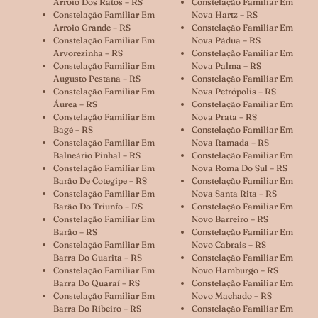
Arroio Dos Ratos – RS
Constelação Familiar Em
Constelação Familiar Em
Nova Hartz – RS
Arroio Grande – RS
Constelação Familiar Em
Constelação Familiar Em
Nova Pádua – RS
Arvorezinha – RS
Constelação Familiar Em
Constelação Familiar Em
Nova Palma – RS
Augusto Pestana – RS
Constelação Familiar Em
Constelação Familiar Em
Nova Petrópolis – RS
Áurea – RS
Constelação Familiar Em
Constelação Familiar Em
Nova Prata – RS
Bagé – RS
Constelação Familiar Em
Constelação Familiar Em
Nova Ramada – RS
Balneário Pinhal – RS
Constelação Familiar Em
Constelação Familiar Em
Nova Roma Do Sul – RS
Barão De Cotegipe – RS
Constelação Familiar Em
Constelação Familiar Em
Nova Santa Rita – RS
Barão Do Triunfo – RS
Constelação Familiar Em
Constelação Familiar Em
Novo Barreiro – RS
Barão – RS
Constelação Familiar Em
Constelação Familiar Em
Novo Cabrais – RS
Barra Do Guarita – RS
Constelação Familiar Em
Constelação Familiar Em
Novo Hamburgo – RS
Barra Do Quaraí – RS
Constelação Familiar Em
Constelação Familiar Em
Novo Machado – RS
Barra Do Ribeiro – RS
Constelação Familiar Em