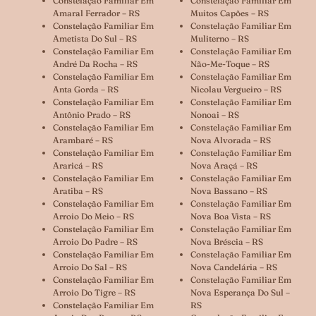
Constelação Familiar Em
Constelação Familiar Em
Amaral Ferrador – RS
Muitos Capões – RS
Constelação Familiar Em
Constelação Familiar Em
Ametista Do Sul – RS
Muliterno – RS
Constelação Familiar Em
Constelação Familiar Em
André Da Rocha – RS
Não-Me-Toque – RS
Constelação Familiar Em
Constelação Familiar Em
Anta Gorda – RS
Nicolau Vergueiro – RS
Constelação Familiar Em
Constelação Familiar Em
Antônio Prado – RS
Nonoai – RS
Constelação Familiar Em
Constelação Familiar Em
Arambaré – RS
Nova Alvorada – RS
Constelação Familiar Em
Constelação Familiar Em
Araricá – RS
Nova Araçá – RS
Constelação Familiar Em
Constelação Familiar Em
Aratiba – RS
Nova Bassano – RS
Constelação Familiar Em
Constelação Familiar Em
Arroio Do Meio – RS
Nova Boa Vista – RS
Constelação Familiar Em
Constelação Familiar Em
Arroio Do Padre – RS
Nova Bréscia – RS
Constelação Familiar Em
Constelação Familiar Em
Arroio Do Sal – RS
Nova Candelária – RS
Constelação Familiar Em
Constelação Familiar Em
Arroio Do Tigre – RS
Nova Esperança Do Sul –
Constelação Familiar Em
RS