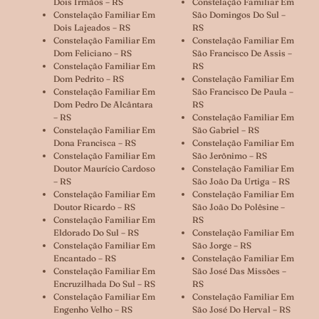
Dois Irmãos – RS
Constelação Familiar Em
Constelação Familiar Em
São Domingos Do Sul –
Dois Lajeados – RS
RS
Constelação Familiar Em
Constelação Familiar Em
Dom Feliciano – RS
São Francisco De Assis –
Constelação Familiar Em
RS
Dom Pedrito – RS
Constelação Familiar Em
Constelação Familiar Em
São Francisco De Paula –
Dom Pedro De Alcântara
RS
– RS
Constelação Familiar Em
Constelação Familiar Em
São Gabriel – RS
Dona Francisca – RS
Constelação Familiar Em
Constelação Familiar Em
São Jerônimo – RS
Doutor Maurício Cardoso
Constelação Familiar Em
– RS
São João Da Urtiga – RS
Constelação Familiar Em
Constelação Familiar Em
Doutor Ricardo – RS
São João Do Polêsine –
Constelação Familiar Em
RS
Eldorado Do Sul – RS
Constelação Familiar Em
Constelação Familiar Em
São Jorge – RS
Encantado – RS
Constelação Familiar Em
Constelação Familiar Em
São José Das Missões –
Encruzilhada Do Sul – RS
RS
Constelação Familiar Em
Constelação Familiar Em
Engenho Velho – RS
São José Do Herval – RS