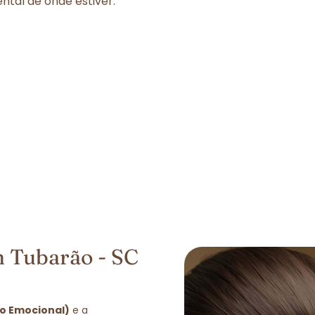
tal de onde estiver.
 Tubarão - SC
ão Emocional)
e a