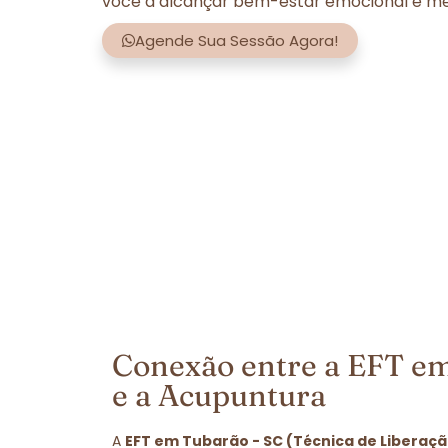
você a alcançar bem-estar emocional e men
Agende Sua Sessão Agora!
Conexão entre a EFT em
e a Acupuntura
A
EFT em Tubarão - SC (Técnica de Liberaç