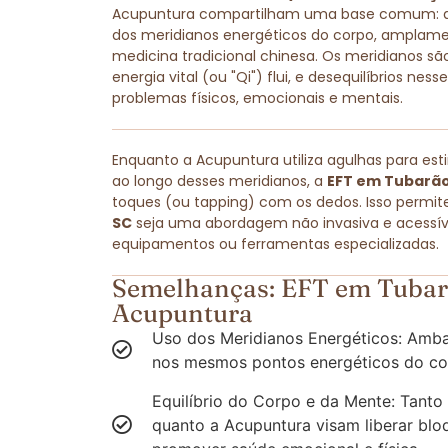
Acupuntura compartilham uma base comum: amb
dos meridianos energéticos do corpo, amplam
medicina tradicional chinesa. Os meridianos são
energia vital (ou "Qi") flui, e desequilíbrios ne
problemas físicos, emocionais e mentais.
Enquanto a Acupuntura utiliza agulhas para est
ao longo desses meridianos, a
EFT em Tubarão
toques (ou tapping) com os dedos. Isso permit
SC
seja uma abordagem não invasiva e acessíve
equipamentos ou ferramentas especializadas.
Semelhanças: EFT em Tubarã
Acupuntura
Uso dos Meridianos Energéticos: Amba
nos mesmos pontos energéticos do co
Equilíbrio do Corpo e da Mente: Tanto
quanto a Acupuntura visam liberar blo