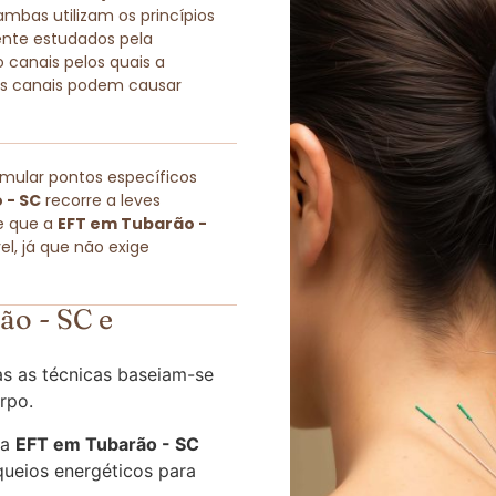
as utilizam os princípios
ente estudados pela
 canais pelos quais a
sses canais podem causar
imular pontos específicos
 - SC
recorre a leves
e que a
EFT em Tubarão -
l, já que não exige
o - SC e
s as técnicas baseiam-se
rpo.
 a
EFT em Tubarão - SC
queios energéticos para