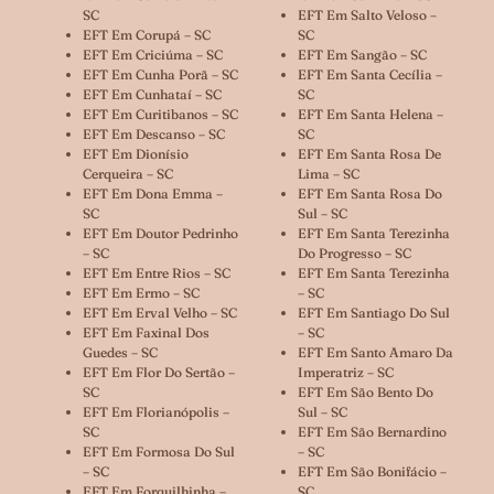
SC
EFT Em Salto Veloso –
EFT Em Corupá – SC
SC
EFT Em Criciúma – SC
EFT Em Sangão – SC
EFT Em Cunha Porã – SC
EFT Em Santa Cecília –
EFT Em Cunhataí – SC
SC
EFT Em Curitibanos – SC
EFT Em Santa Helena –
EFT Em Descanso – SC
SC
EFT Em Dionísio
EFT Em Santa Rosa De
Cerqueira – SC
Lima – SC
EFT Em Dona Emma –
EFT Em Santa Rosa Do
SC
Sul – SC
EFT Em Doutor Pedrinho
EFT Em Santa Terezinha
– SC
Do Progresso – SC
EFT Em Entre Rios – SC
EFT Em Santa Terezinha
EFT Em Ermo – SC
– SC
EFT Em Erval Velho – SC
EFT Em Santiago Do Sul
EFT Em Faxinal Dos
– SC
Guedes – SC
EFT Em Santo Amaro Da
EFT Em Flor Do Sertão –
Imperatriz – SC
SC
EFT Em São Bento Do
EFT Em Florianópolis –
Sul – SC
SC
EFT Em São Bernardino
EFT Em Formosa Do Sul
– SC
– SC
EFT Em São Bonifácio –
EFT Em Forquilhinha –
SC