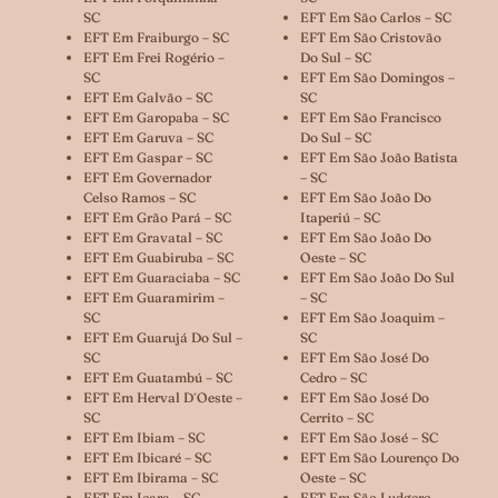
SC
EFT Em São Carlos – SC
EFT Em Fraiburgo – SC
EFT Em São Cristovão
EFT Em Frei Rogério –
Do Sul – SC
SC
EFT Em São Domingos –
EFT Em Galvão – SC
SC
EFT Em Garopaba – SC
EFT Em São Francisco
EFT Em Garuva – SC
Do Sul – SC
EFT Em Gaspar – SC
EFT Em São João Batista
EFT Em Governador
– SC
Celso Ramos – SC
EFT Em São João Do
EFT Em Grão Pará – SC
Itaperiú – SC
EFT Em Gravatal – SC
EFT Em São João Do
EFT Em Guabiruba – SC
Oeste – SC
EFT Em Guaraciaba – SC
EFT Em São João Do Sul
EFT Em Guaramirim –
– SC
SC
EFT Em São Joaquim –
EFT Em Guarujá Do Sul –
SC
SC
EFT Em São José Do
EFT Em Guatambú – SC
Cedro – SC
EFT Em Herval D´oeste –
EFT Em São José Do
SC
Cerrito – SC
EFT Em Ibiam – SC
EFT Em São José – SC
EFT Em Ibicaré – SC
EFT Em São Lourenço Do
EFT Em Ibirama – SC
Oeste – SC
EFT Em Içara – SC
EFT Em São Ludgero –