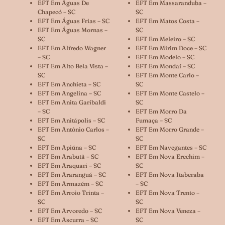
EFT Em Águas De
EFT Em Massaranduba –
Chapecó – SC
SC
EFT Em Águas Frias – SC
EFT Em Matos Costa –
EFT Em Águas Mornas –
SC
SC
EFT Em Meleiro – SC
EFT Em Alfredo Wagner
EFT Em Mirim Doce – SC
– SC
EFT Em Modelo – SC
EFT Em Alto Bela Vista –
EFT Em Mondaí – SC
SC
EFT Em Monte Carlo –
EFT Em Anchieta – SC
SC
EFT Em Angelina – SC
EFT Em Monte Castelo –
EFT Em Anita Garibaldi
SC
– SC
EFT Em Morro Da
EFT Em Anitápolis – SC
Fumaça – SC
EFT Em Antônio Carlos –
EFT Em Morro Grande –
SC
SC
EFT Em Apiúna – SC
EFT Em Navegantes – SC
EFT Em Arabutã – SC
EFT Em Nova Erechim –
EFT Em Araquari – SC
SC
EFT Em Araranguá – SC
EFT Em Nova Itaberaba
EFT Em Armazém – SC
– SC
EFT Em Arroio Trinta –
EFT Em Nova Trento –
SC
SC
EFT Em Arvoredo – SC
EFT Em Nova Veneza –
EFT Em Ascurra – SC
SC