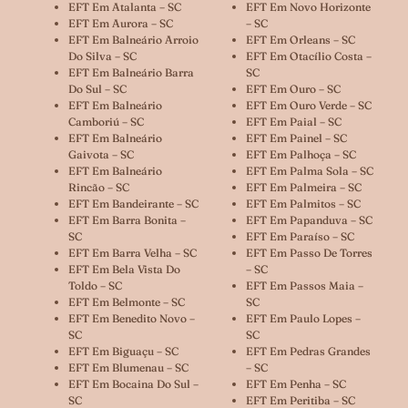
EFT Em Atalanta – SC
EFT Em Novo Horizonte
EFT Em Aurora – SC
– SC
EFT Em Balneário Arroio
EFT Em Orleans – SC
Do Silva – SC
EFT Em Otacílio Costa –
EFT Em Balneário Barra
SC
Do Sul – SC
EFT Em Ouro – SC
EFT Em Balneário
EFT Em Ouro Verde – SC
Camboriú – SC
EFT Em Paial – SC
EFT Em Balneário
EFT Em Painel – SC
Gaivota – SC
EFT Em Palhoça – SC
EFT Em Balneário
EFT Em Palma Sola – SC
Rincão – SC
EFT Em Palmeira – SC
EFT Em Bandeirante – SC
EFT Em Palmitos – SC
EFT Em Barra Bonita –
EFT Em Papanduva – SC
SC
EFT Em Paraíso – SC
EFT Em Barra Velha – SC
EFT Em Passo De Torres
EFT Em Bela Vista Do
– SC
Toldo – SC
EFT Em Passos Maia –
EFT Em Belmonte – SC
SC
EFT Em Benedito Novo –
EFT Em Paulo Lopes –
SC
SC
EFT Em Biguaçu – SC
EFT Em Pedras Grandes
EFT Em Blumenau – SC
– SC
EFT Em Bocaina Do Sul –
EFT Em Penha – SC
SC
EFT Em Peritiba – SC