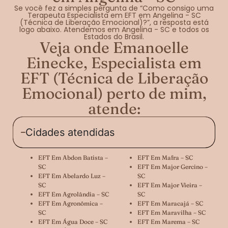
Se você fez a simples pergunta de “Como consigo uma
Terapeuta Especialista em EFT em Angelina - SC
(Técnica de Liberação Emocional)?”, a resposta está
logo abaixo. Atendemos em Angelina - SC e todos os
Estados do Brasil.
Veja onde Emanoelle
Einecke, Especialista em
EFT (Técnica de Liberação
Emocional) perto de mim,
atende:
Cidades atendidas
EFT Em Abdon Batista –
EFT Em Mafra – SC
SC
EFT Em Major Gercino –
EFT Em Abelardo Luz –
SC
SC
EFT Em Major Vieira –
EFT Em Agrolândia – SC
SC
EFT Em Agronômica –
EFT Em Maracajá – SC
SC
EFT Em Maravilha – SC
EFT Em Água Doce – SC
EFT Em Marema – SC