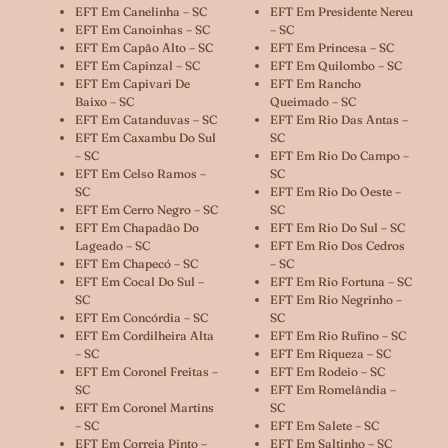
EFT Em Canelinha – SC
EFT Em Presidente Nereu
EFT Em Canoinhas – SC
– SC
EFT Em Capão Alto – SC
EFT Em Princesa – SC
EFT Em Capinzal – SC
EFT Em Quilombo – SC
EFT Em Capivari De
EFT Em Rancho
Baixo – SC
Queimado – SC
EFT Em Catanduvas – SC
EFT Em Rio Das Antas –
EFT Em Caxambu Do Sul
SC
– SC
EFT Em Rio Do Campo –
EFT Em Celso Ramos –
SC
SC
EFT Em Rio Do Oeste –
EFT Em Cerro Negro – SC
SC
EFT Em Chapadão Do
EFT Em Rio Do Sul – SC
Lageado – SC
EFT Em Rio Dos Cedros
EFT Em Chapecó – SC
– SC
EFT Em Cocal Do Sul –
EFT Em Rio Fortuna – SC
SC
EFT Em Rio Negrinho –
EFT Em Concórdia – SC
SC
EFT Em Cordilheira Alta
EFT Em Rio Rufino – SC
– SC
EFT Em Riqueza – SC
EFT Em Coronel Freitas –
EFT Em Rodeio – SC
SC
EFT Em Romelândia –
EFT Em Coronel Martins
SC
– SC
EFT Em Salete – SC
EFT Em Correia Pinto –
EFT Em Saltinho – SC