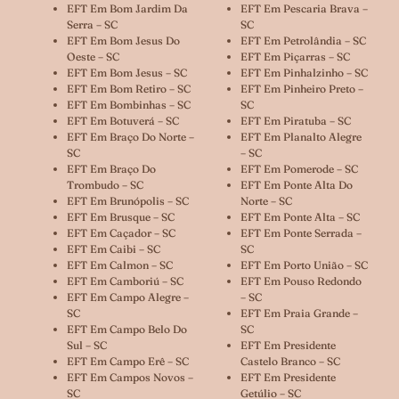
EFT Em Bom Jardim Da
EFT Em Pescaria Brava –
Serra – SC
SC
EFT Em Bom Jesus Do
EFT Em Petrolândia – SC
Oeste – SC
EFT Em Piçarras – SC
EFT Em Bom Jesus – SC
EFT Em Pinhalzinho – SC
EFT Em Bom Retiro – SC
EFT Em Pinheiro Preto –
EFT Em Bombinhas – SC
SC
EFT Em Botuverá – SC
EFT Em Piratuba – SC
EFT Em Braço Do Norte –
EFT Em Planalto Alegre
SC
– SC
EFT Em Braço Do
EFT Em Pomerode – SC
Trombudo – SC
EFT Em Ponte Alta Do
EFT Em Brunópolis – SC
Norte – SC
EFT Em Brusque – SC
EFT Em Ponte Alta – SC
EFT Em Caçador – SC
EFT Em Ponte Serrada –
EFT Em Caibi – SC
SC
EFT Em Calmon – SC
EFT Em Porto União – SC
EFT Em Camboriú – SC
EFT Em Pouso Redondo
EFT Em Campo Alegre –
– SC
SC
EFT Em Praia Grande –
EFT Em Campo Belo Do
SC
Sul – SC
EFT Em Presidente
EFT Em Campo Erê – SC
Castelo Branco – SC
EFT Em Campos Novos –
EFT Em Presidente
SC
Getúlio – SC