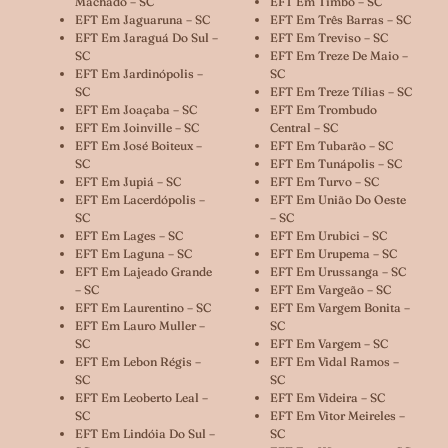
Machado – SC
EFT Em Timbó – SC
EFT Em Jaguaruna – SC
EFT Em Três Barras – SC
EFT Em Jaraguá Do Sul –
EFT Em Treviso – SC
SC
EFT Em Treze De Maio –
EFT Em Jardinópolis –
SC
SC
EFT Em Treze Tílias – SC
EFT Em Joaçaba – SC
EFT Em Trombudo
EFT Em Joinville – SC
Central – SC
EFT Em José Boiteux –
EFT Em Tubarão – SC
SC
EFT Em Tunápolis – SC
EFT Em Jupiá – SC
EFT Em Turvo – SC
EFT Em Lacerdópolis –
EFT Em União Do Oeste
SC
– SC
EFT Em Lages – SC
EFT Em Urubici – SC
EFT Em Laguna – SC
EFT Em Urupema – SC
EFT Em Lajeado Grande
EFT Em Urussanga – SC
– SC
EFT Em Vargeão – SC
EFT Em Laurentino – SC
EFT Em Vargem Bonita –
EFT Em Lauro Muller –
SC
SC
EFT Em Vargem – SC
EFT Em Lebon Régis –
EFT Em Vidal Ramos –
SC
SC
EFT Em Leoberto Leal –
EFT Em Videira – SC
SC
EFT Em Vitor Meireles –
EFT Em Lindóia Do Sul –
SC