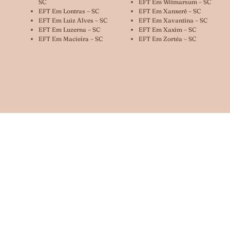
SC
EFT Em Witmarsum – SC
EFT Em Lontras – SC
EFT Em Xanxerê – SC
EFT Em Luiz Alves – SC
EFT Em Xavantina – SC
EFT Em Luzerna – SC
EFT Em Xaxim – SC
EFT Em Macieira – SC
EFT Em Zortéa – SC