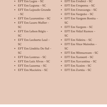
EFT Em Lages – SC
EFT Em Urubici – SC
EFT Em Laguna – SC
EFT Em Urupema – SC
EFT Em Lajeado Grande
EFT Em Urussanga – SC
– SC
EFT Em Vargeão – SC
EFT Em Laurentino – SC
EFT Em Vargem Bonita –
EFT Em Lauro Muller –
SC
SC
EFT Em Vargem – SC
EFT Em Lebon Régis –
EFT Em Vidal Ramos –
SC
SC
EFT Em Leoberto Leal –
EFT Em Videira – SC
SC
EFT Em Vitor Meireles –
EFT Em Lindóia Do Sul –
SC
SC
EFT Em Witmarsum – SC
EFT Em Lontras – SC
EFT Em Xanxerê – SC
EFT Em Luiz Alves – SC
EFT Em Xavantina – SC
EFT Em Luzerna – SC
EFT Em Xaxim – SC
EFT Em Macieira – SC
EFT Em Zortéa – SC