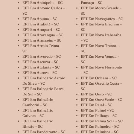
EFT Em Anitápolis – SC
Fumaça – SC
EFT Em Antônio Carlos –
EFT Em Morro Grande –
SC
SC
EFT Em Apiúna – SC
EFT Em Navegantes – SC
EFT Em Arabutã – SC
EFT Em Nova Erechim –
EFT Em Araquari – SC
SC
EFT Em Araranguá – SC
EFT Em Nova Itaberaba
EFT Em Armazém – SC
– SC
EFT Em Arroio Trinta –
EFT Em Nova Trento –
SC
SC
EFT Em Arvoredo – SC
EFT Em Nova Veneza –
EFT Em Ascurra – SC
SC
EFT Em Atalanta – SC
EFT Em Novo Horizonte
EFT Em Aurora – SC
– SC
EFT Em Balneário Arroio
EFT Em Orleans – SC
Do Silva – SC
EFT Em Otacílio Costa –
EFT Em Balneário Barra
SC
Do Sul – SC
EFT Em Ouro – SC
EFT Em Balneário
EFT Em Ouro Verde – SC
Camboriú – SC
EFT Em Paial – SC
EFT Em Balneário
EFT Em Painel – SC
Gaivota – SC
EFT Em Palhoça – SC
EFT Em Balneário
EFT Em Palma Sola – SC
Rincão – SC
EFT Em Palmeira – SC
EFT Em Bandeirante – SC
EFT Em Palmitos – SC