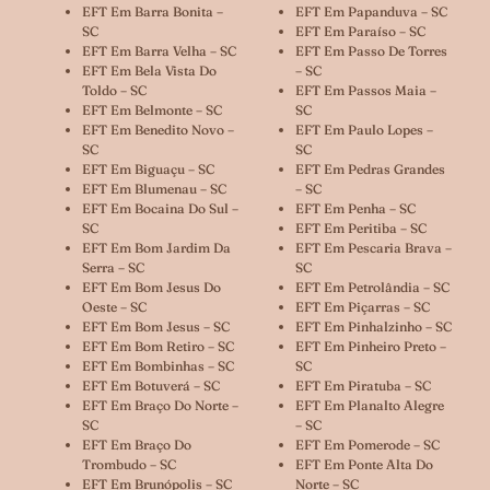
EFT Em Barra Bonita –
EFT Em Papanduva – SC
SC
EFT Em Paraíso – SC
EFT Em Barra Velha – SC
EFT Em Passo De Torres
EFT Em Bela Vista Do
– SC
Toldo – SC
EFT Em Passos Maia –
EFT Em Belmonte – SC
SC
EFT Em Benedito Novo –
EFT Em Paulo Lopes –
SC
SC
EFT Em Biguaçu – SC
EFT Em Pedras Grandes
EFT Em Blumenau – SC
– SC
EFT Em Bocaina Do Sul –
EFT Em Penha – SC
SC
EFT Em Peritiba – SC
EFT Em Bom Jardim Da
EFT Em Pescaria Brava –
Serra – SC
SC
EFT Em Bom Jesus Do
EFT Em Petrolândia – SC
Oeste – SC
EFT Em Piçarras – SC
EFT Em Bom Jesus – SC
EFT Em Pinhalzinho – SC
EFT Em Bom Retiro – SC
EFT Em Pinheiro Preto –
EFT Em Bombinhas – SC
SC
EFT Em Botuverá – SC
EFT Em Piratuba – SC
EFT Em Braço Do Norte –
EFT Em Planalto Alegre
SC
– SC
EFT Em Braço Do
EFT Em Pomerode – SC
Trombudo – SC
EFT Em Ponte Alta Do
EFT Em Brunópolis – SC
Norte – SC