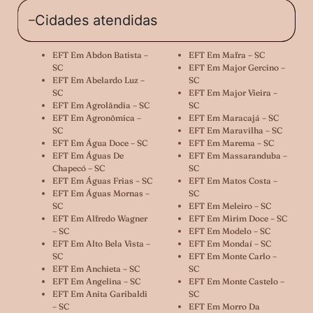
Cidades atendidas
EFT Em Abdon Batista –
EFT Em Mafra – SC
SC
EFT Em Major Gercino –
EFT Em Abelardo Luz –
SC
SC
EFT Em Major Vieira –
EFT Em Agrolândia – SC
SC
EFT Em Agronômica –
EFT Em Maracajá – SC
SC
EFT Em Maravilha – SC
EFT Em Água Doce – SC
EFT Em Marema – SC
EFT Em Águas De
EFT Em Massaranduba –
Chapecó – SC
SC
EFT Em Águas Frias – SC
EFT Em Matos Costa –
EFT Em Águas Mornas –
SC
SC
EFT Em Meleiro – SC
EFT Em Alfredo Wagner
EFT Em Mirim Doce – SC
– SC
EFT Em Modelo – SC
EFT Em Alto Bela Vista –
EFT Em Mondaí – SC
SC
EFT Em Monte Carlo –
EFT Em Anchieta – SC
SC
EFT Em Angelina – SC
EFT Em Monte Castelo –
EFT Em Anita Garibaldi
SC
– SC
EFT Em Morro Da