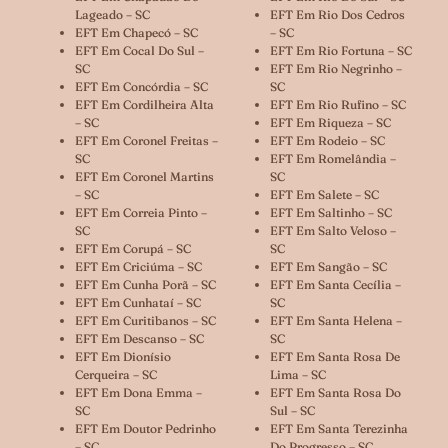
Lageado – SC
EFT Em Rio Dos Cedros
EFT Em Chapecó – SC
– SC
EFT Em Cocal Do Sul –
EFT Em Rio Fortuna – SC
SC
EFT Em Rio Negrinho –
EFT Em Concórdia – SC
SC
EFT Em Cordilheira Alta
EFT Em Rio Rufino – SC
– SC
EFT Em Riqueza – SC
EFT Em Coronel Freitas –
EFT Em Rodeio – SC
SC
EFT Em Romelândia –
EFT Em Coronel Martins
SC
– SC
EFT Em Salete – SC
EFT Em Correia Pinto –
EFT Em Saltinho – SC
SC
EFT Em Salto Veloso –
EFT Em Corupá – SC
SC
EFT Em Criciúma – SC
EFT Em Sangão – SC
EFT Em Cunha Porã – SC
EFT Em Santa Cecília –
EFT Em Cunhataí – SC
SC
EFT Em Curitibanos – SC
EFT Em Santa Helena –
EFT Em Descanso – SC
SC
EFT Em Dionísio
EFT Em Santa Rosa De
Cerqueira – SC
Lima – SC
EFT Em Dona Emma –
EFT Em Santa Rosa Do
SC
Sul – SC
EFT Em Doutor Pedrinho
EFT Em Santa Terezinha
– SC
Do Progresso – SC