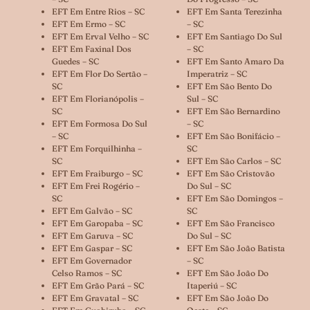
EFT Em Entre Rios – SC
EFT Em Santa Terezinha
EFT Em Ermo – SC
– SC
EFT Em Erval Velho – SC
EFT Em Santiago Do Sul
EFT Em Faxinal Dos
– SC
Guedes – SC
EFT Em Santo Amaro Da
EFT Em Flor Do Sertão –
Imperatriz – SC
SC
EFT Em São Bento Do
EFT Em Florianópolis –
Sul – SC
SC
EFT Em São Bernardino
EFT Em Formosa Do Sul
– SC
– SC
EFT Em São Bonifácio –
EFT Em Forquilhinha –
SC
SC
EFT Em São Carlos – SC
EFT Em Fraiburgo – SC
EFT Em São Cristovão
EFT Em Frei Rogério –
Do Sul – SC
SC
EFT Em São Domingos –
EFT Em Galvão – SC
SC
EFT Em Garopaba – SC
EFT Em São Francisco
EFT Em Garuva – SC
Do Sul – SC
EFT Em Gaspar – SC
EFT Em São João Batista
EFT Em Governador
– SC
Celso Ramos – SC
EFT Em São João Do
EFT Em Grão Pará – SC
Itaperiú – SC
EFT Em Gravatal – SC
EFT Em São João Do