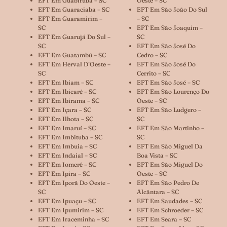
EFT Em Guabiruba – SC
Oeste – SC
EFT Em Guaraciaba – SC
EFT Em São João Do Sul
EFT Em Guaramirim –
– SC
SC
EFT Em São Joaquim –
EFT Em Guarujá Do Sul –
SC
SC
EFT Em São José Do
EFT Em Guatambú – SC
Cedro – SC
EFT Em Herval D´oeste –
EFT Em São José Do
SC
Cerrito – SC
EFT Em Ibiam – SC
EFT Em São José – SC
EFT Em Ibicaré – SC
EFT Em São Lourenço Do
EFT Em Ibirama – SC
Oeste – SC
EFT Em Içara – SC
EFT Em São Ludgero –
EFT Em Ilhota – SC
SC
EFT Em Imaruí – SC
EFT Em São Martinho –
EFT Em Imbituba – SC
SC
EFT Em Imbuia – SC
EFT Em São Miguel Da
EFT Em Indaial – SC
Boa Vista – SC
EFT Em Iomerê – SC
EFT Em São Miguel Do
EFT Em Ipira – SC
Oeste – SC
EFT Em Iporã Do Oeste –
EFT Em São Pedro De
SC
Alcântara – SC
EFT Em Ipuaçu – SC
EFT Em Saudades – SC
EFT Em Ipumirim – SC
EFT Em Schroeder – SC
EFT Em Iraceminha – SC
EFT Em Seara – SC