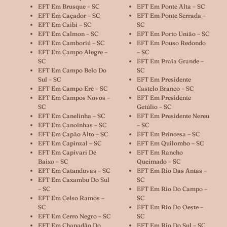
EFT Em Brusque – SC
EFT Em Ponte Alta – SC
EFT Em Caçador – SC
EFT Em Ponte Serrada –
EFT Em Caibi – SC
SC
EFT Em Calmon – SC
EFT Em Porto União – SC
EFT Em Camboriú – SC
EFT Em Pouso Redondo
EFT Em Campo Alegre –
– SC
SC
EFT Em Praia Grande –
EFT Em Campo Belo Do
SC
Sul – SC
EFT Em Presidente
EFT Em Campo Erê – SC
Castelo Branco – SC
EFT Em Campos Novos –
EFT Em Presidente
SC
Getúlio – SC
EFT Em Canelinha – SC
EFT Em Presidente Nereu
EFT Em Canoinhas – SC
– SC
EFT Em Capão Alto – SC
EFT Em Princesa – SC
EFT Em Capinzal – SC
EFT Em Quilombo – SC
EFT Em Capivari De
EFT Em Rancho
Baixo – SC
Queimado – SC
EFT Em Catanduvas – SC
EFT Em Rio Das Antas –
EFT Em Caxambu Do Sul
SC
– SC
EFT Em Rio Do Campo –
EFT Em Celso Ramos –
SC
SC
EFT Em Rio Do Oeste –
EFT Em Cerro Negro – SC
SC
EFT Em Chapadão Do
EFT Em Rio Do Sul – SC