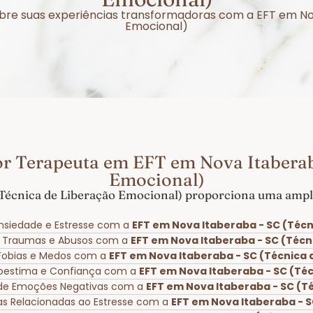
sobre suas experiências transformadoras com a EFT em N
Emocional)
r Terapeuta em EFT em Nova Itaberab
Emocional)
Técnica de Liberação Emocional) proporciona uma ampla
nsiedade e Estresse com a
EFT em Nova Itaberaba - SC (Técn
e Traumas e Abusos com a
EFT em Nova Itaberaba - SC (Técn
 Fobias e Medos com a
EFT em Nova Itaberaba - SC (Técnica 
toestima e Confiança com a
EFT em Nova Itaberaba - SC (Té
 de Emoções Negativas com a
EFT em Nova Itaberaba - SC (T
cas Relacionadas ao Estresse com a
EFT em Nova Itaberaba - S