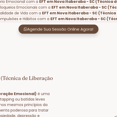
brio Emocional com a
EFT em Nova Itaberaba - SC (Técnica 
Bloqueios Emocionais com a
EFT em Nova Itaberaba - SC (Téc
alidade de Vida com a
EFT em Nova Itaberaba - SC (Técnica
ompulsões e Hábitos com a
EFT em Nova Itaberaba - SC (Téc
Agende Sua Sessão Online Agora!
 (Técnica de Liberação
beração Emocional)
é uma
tapping ou batidas leves
nos mesmos princípios da
enta poderosa para tratar
nsiedade, depressão e