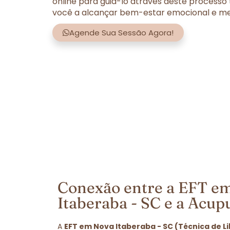
online para guiá-lo através deste processo
você a alcançar bem-estar emocional e men
Agende Sua Sessão Agora!
Conexão entre a EFT e
Itaberaba - SC e a Acup
A
EFT em Nova Itaberaba - SC (Técnica de L