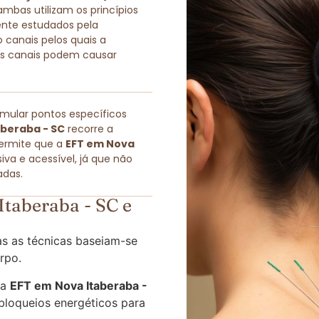
as utilizam os princípios
ente estudados pela
 canais pelos quais a
sses canais podem causar
imular pontos específicos
aberaba - SC
recorre a
permite que a
EFT em Nova
a e acessível, já que não
adas.
taberaba - SC e
s as técnicas baseiam-se
rpo.
 a
EFT em Nova Itaberaba -
bloqueios energéticos para