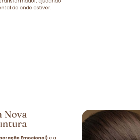
 transformador, ajudando
tal de onde estiver.
m Nova
untura
iberação Emocional)
e a