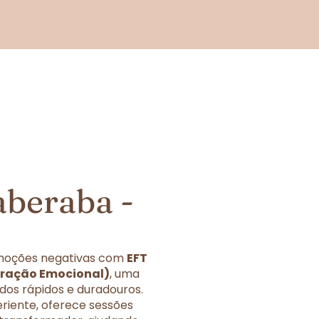
aberaba -
 emoções negativas com
EFT
eração Emocional)
, uma
dos rápidos e duradouros.
eriente, oferece sessões