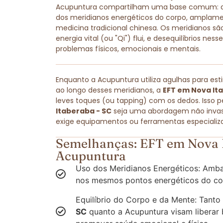
Acupuntura compartilham uma base comum: amb
dos meridianos energéticos do corpo, amplam
medicina tradicional chinesa. Os meridianos são
energia vital (ou "Qi") flui, e desequilíbrios ne
problemas físicos, emocionais e mentais.
Enquanto a Acupuntura utiliza agulhas para est
ao longo desses meridianos, a
EFT em Nova It
leves toques (ou tapping) com os dedos. Isso 
Itaberaba - SC
seja uma abordagem não invasiv
exige equipamentos ou ferramentas especializ
Semelhanças: EFT em Nova I
Acupuntura
Uso dos Meridianos Energéticos: Amba
nos mesmos pontos energéticos do co
Equilíbrio do Corpo e da Mente: Tanto
SC
quanto a Acupuntura visam liberar 