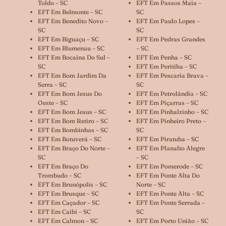
Toldo – SC
EFT Em Passos Maia –
EFT Em Belmonte – SC
SC
EFT Em Benedito Novo –
EFT Em Paulo Lopes –
SC
SC
EFT Em Biguaçu – SC
EFT Em Pedras Grandes
EFT Em Blumenau – SC
– SC
EFT Em Bocaina Do Sul –
EFT Em Penha – SC
SC
EFT Em Peritiba – SC
EFT Em Bom Jardim Da
EFT Em Pescaria Brava –
Serra – SC
SC
EFT Em Bom Jesus Do
EFT Em Petrolândia – SC
Oeste – SC
EFT Em Piçarras – SC
EFT Em Bom Jesus – SC
EFT Em Pinhalzinho – SC
EFT Em Bom Retiro – SC
EFT Em Pinheiro Preto –
EFT Em Bombinhas – SC
SC
EFT Em Botuverá – SC
EFT Em Piratuba – SC
EFT Em Braço Do Norte –
EFT Em Planalto Alegre
SC
– SC
EFT Em Braço Do
EFT Em Pomerode – SC
Trombudo – SC
EFT Em Ponte Alta Do
EFT Em Brunópolis – SC
Norte – SC
EFT Em Brusque – SC
EFT Em Ponte Alta – SC
EFT Em Caçador – SC
EFT Em Ponte Serrada –
EFT Em Caibi – SC
SC
EFT Em Calmon – SC
EFT Em Porto União – SC