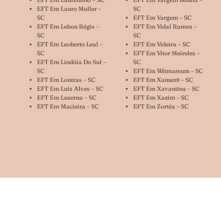
EFT Em Lauro Muller –
SC
SC
EFT Em Vargem – SC
EFT Em Lebon Régis –
EFT Em Vidal Ramos –
SC
SC
EFT Em Leoberto Leal –
EFT Em Videira – SC
SC
EFT Em Vitor Meireles –
EFT Em Lindóia Do Sul –
SC
SC
EFT Em Witmarsum – SC
EFT Em Lontras – SC
EFT Em Xanxerê – SC
EFT Em Luiz Alves – SC
EFT Em Xavantina – SC
EFT Em Luzerna – SC
EFT Em Xaxim – SC
EFT Em Macieira – SC
EFT Em Zortéa – SC