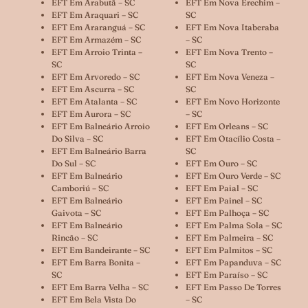
EFT Em Arabutã – SC
EFT Em Nova Erechim –
EFT Em Araquari – SC
SC
EFT Em Araranguá – SC
EFT Em Nova Itaberaba
EFT Em Armazém – SC
– SC
EFT Em Arroio Trinta –
EFT Em Nova Trento –
SC
SC
EFT Em Arvoredo – SC
EFT Em Nova Veneza –
EFT Em Ascurra – SC
SC
EFT Em Atalanta – SC
EFT Em Novo Horizonte
EFT Em Aurora – SC
– SC
EFT Em Balneário Arroio
EFT Em Orleans – SC
Do Silva – SC
EFT Em Otacílio Costa –
EFT Em Balneário Barra
SC
Do Sul – SC
EFT Em Ouro – SC
EFT Em Balneário
EFT Em Ouro Verde – SC
Camboriú – SC
EFT Em Paial – SC
EFT Em Balneário
EFT Em Painel – SC
Gaivota – SC
EFT Em Palhoça – SC
EFT Em Balneário
EFT Em Palma Sola – SC
Rincão – SC
EFT Em Palmeira – SC
EFT Em Bandeirante – SC
EFT Em Palmitos – SC
EFT Em Barra Bonita –
EFT Em Papanduva – SC
SC
EFT Em Paraíso – SC
EFT Em Barra Velha – SC
EFT Em Passo De Torres
EFT Em Bela Vista Do
– SC