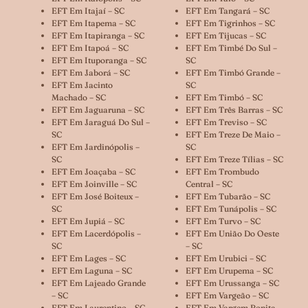
EFT Em Itajaí – SC
EFT Em Tangará – SC
EFT Em Itapema – SC
EFT Em Tigrinhos – SC
EFT Em Itapiranga – SC
EFT Em Tijucas – SC
EFT Em Itapoá – SC
EFT Em Timbé Do Sul –
EFT Em Ituporanga – SC
SC
EFT Em Jaborá – SC
EFT Em Timbó Grande –
EFT Em Jacinto
SC
Machado – SC
EFT Em Timbó – SC
EFT Em Jaguaruna – SC
EFT Em Três Barras – SC
EFT Em Jaraguá Do Sul –
EFT Em Treviso – SC
SC
EFT Em Treze De Maio –
EFT Em Jardinópolis –
SC
SC
EFT Em Treze Tílias – SC
EFT Em Joaçaba – SC
EFT Em Trombudo
EFT Em Joinville – SC
Central – SC
EFT Em José Boiteux –
EFT Em Tubarão – SC
SC
EFT Em Tunápolis – SC
EFT Em Jupiá – SC
EFT Em Turvo – SC
EFT Em Lacerdópolis –
EFT Em União Do Oeste
SC
– SC
EFT Em Lages – SC
EFT Em Urubici – SC
EFT Em Laguna – SC
EFT Em Urupema – SC
EFT Em Lajeado Grande
EFT Em Urussanga – SC
– SC
EFT Em Vargeão – SC
EFT Em Laurentino – SC
EFT Em Vargem Bonita –