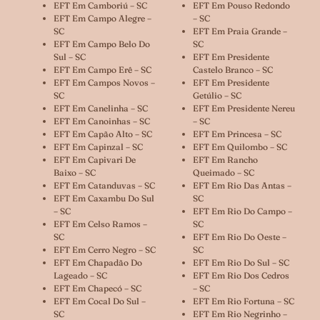
EFT Em Camboriú – SC
EFT Em Pouso Redondo
EFT Em Campo Alegre –
– SC
SC
EFT Em Praia Grande –
EFT Em Campo Belo Do
SC
Sul – SC
EFT Em Presidente
EFT Em Campo Erê – SC
Castelo Branco – SC
EFT Em Campos Novos –
EFT Em Presidente
SC
Getúlio – SC
EFT Em Canelinha – SC
EFT Em Presidente Nereu
EFT Em Canoinhas – SC
– SC
EFT Em Capão Alto – SC
EFT Em Princesa – SC
EFT Em Capinzal – SC
EFT Em Quilombo – SC
EFT Em Capivari De
EFT Em Rancho
Baixo – SC
Queimado – SC
EFT Em Catanduvas – SC
EFT Em Rio Das Antas –
EFT Em Caxambu Do Sul
SC
– SC
EFT Em Rio Do Campo –
EFT Em Celso Ramos –
SC
SC
EFT Em Rio Do Oeste –
EFT Em Cerro Negro – SC
SC
EFT Em Chapadão Do
EFT Em Rio Do Sul – SC
Lageado – SC
EFT Em Rio Dos Cedros
EFT Em Chapecó – SC
– SC
EFT Em Cocal Do Sul –
EFT Em Rio Fortuna – SC
SC
EFT Em Rio Negrinho –