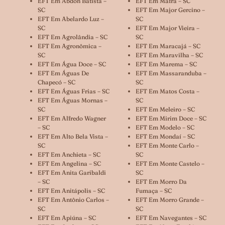
EFT Em Abdon Batista –
EFT Em Mafra – SC
SC
EFT Em Major Gercino –
EFT Em Abelardo Luz –
SC
SC
EFT Em Major Vieira –
EFT Em Agrolândia – SC
SC
EFT Em Agronômica –
EFT Em Maracajá – SC
SC
EFT Em Maravilha – SC
EFT Em Água Doce – SC
EFT Em Marema – SC
EFT Em Águas De
EFT Em Massaranduba –
Chapecó – SC
SC
EFT Em Águas Frias – SC
EFT Em Matos Costa –
EFT Em Águas Mornas –
SC
SC
EFT Em Meleiro – SC
EFT Em Alfredo Wagner
EFT Em Mirim Doce – SC
– SC
EFT Em Modelo – SC
EFT Em Alto Bela Vista –
EFT Em Mondaí – SC
SC
EFT Em Monte Carlo –
EFT Em Anchieta – SC
SC
EFT Em Angelina – SC
EFT Em Monte Castelo –
EFT Em Anita Garibaldi
SC
– SC
EFT Em Morro Da
EFT Em Anitápolis – SC
Fumaça – SC
EFT Em Antônio Carlos –
EFT Em Morro Grande –
SC
SC
EFT Em Apiúna – SC
EFT Em Navegantes – SC