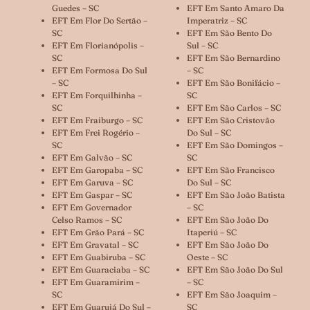
Guedes – SC
EFT Em Santo Amaro Da
EFT Em Flor Do Sertão –
Imperatriz – SC
SC
EFT Em São Bento Do
EFT Em Florianópolis –
Sul – SC
SC
EFT Em São Bernardino
EFT Em Formosa Do Sul
– SC
– SC
EFT Em São Bonifácio –
EFT Em Forquilhinha –
SC
SC
EFT Em São Carlos – SC
EFT Em Fraiburgo – SC
EFT Em São Cristovão
EFT Em Frei Rogério –
Do Sul – SC
SC
EFT Em São Domingos –
EFT Em Galvão – SC
SC
EFT Em Garopaba – SC
EFT Em São Francisco
EFT Em Garuva – SC
Do Sul – SC
EFT Em Gaspar – SC
EFT Em São João Batista
EFT Em Governador
– SC
Celso Ramos – SC
EFT Em São João Do
EFT Em Grão Pará – SC
Itaperiú – SC
EFT Em Gravatal – SC
EFT Em São João Do
EFT Em Guabiruba – SC
Oeste – SC
EFT Em Guaraciaba – SC
EFT Em São João Do Sul
EFT Em Guaramirim –
– SC
SC
EFT Em São Joaquim –
EFT Em Guarujá Do Sul –
SC