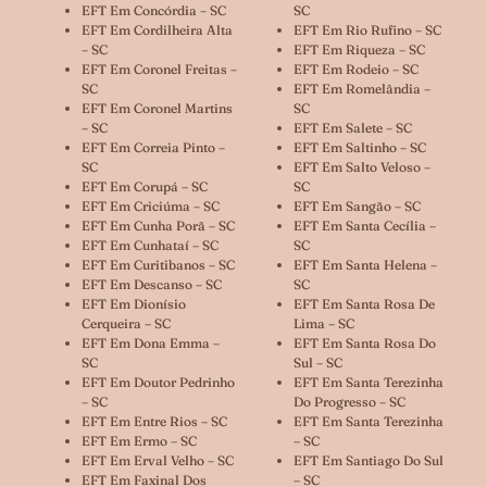
EFT Em Concórdia – SC
SC
EFT Em Cordilheira Alta
EFT Em Rio Rufino – SC
– SC
EFT Em Riqueza – SC
EFT Em Coronel Freitas –
EFT Em Rodeio – SC
SC
EFT Em Romelândia –
EFT Em Coronel Martins
SC
– SC
EFT Em Salete – SC
EFT Em Correia Pinto –
EFT Em Saltinho – SC
SC
EFT Em Salto Veloso –
EFT Em Corupá – SC
SC
EFT Em Criciúma – SC
EFT Em Sangão – SC
EFT Em Cunha Porã – SC
EFT Em Santa Cecília –
EFT Em Cunhataí – SC
SC
EFT Em Curitibanos – SC
EFT Em Santa Helena –
EFT Em Descanso – SC
SC
EFT Em Dionísio
EFT Em Santa Rosa De
Cerqueira – SC
Lima – SC
EFT Em Dona Emma –
EFT Em Santa Rosa Do
SC
Sul – SC
EFT Em Doutor Pedrinho
EFT Em Santa Terezinha
– SC
Do Progresso – SC
EFT Em Entre Rios – SC
EFT Em Santa Terezinha
EFT Em Ermo – SC
– SC
EFT Em Erval Velho – SC
EFT Em Santiago Do Sul
EFT Em Faxinal Dos
– SC