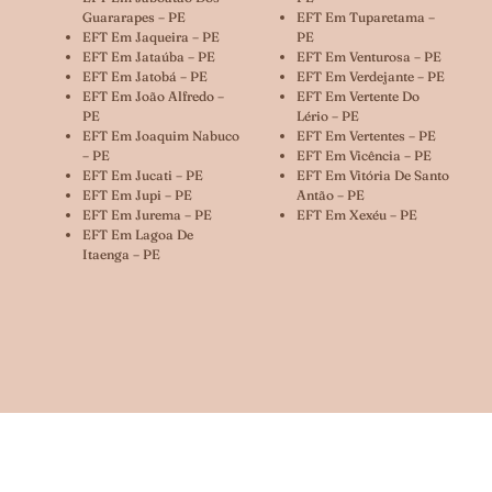
Guararapes – PE
EFT Em Tuparetama –
EFT Em Jaqueira – PE
PE
EFT Em Jataúba – PE
EFT Em Venturosa – PE
EFT Em Jatobá – PE
EFT Em Verdejante – PE
EFT Em João Alfredo –
EFT Em Vertente Do
PE
Lério – PE
EFT Em Joaquim Nabuco
EFT Em Vertentes – PE
– PE
EFT Em Vicência – PE
EFT Em Jucati – PE
EFT Em Vitória De Santo
EFT Em Jupi – PE
Antão – PE
EFT Em Jurema – PE
EFT Em Xexéu – PE
EFT Em Lagoa De
Itaenga – PE