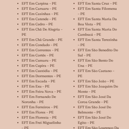
EFT Em Carpina – PE
EFT Em Santa Cruz – PE
EFT Em Caruaru – PE
EFT Em Santa Filomena
EFT Em Casinhas – PE
– PE
EFT Em Catende – PE
EFT Em Santa Maria Da
EFT Em Cedro – PE
Boa Vista – PE
EFT Em Chã De Alegria –
EFT Em Santa Maria Do
PE
Cambucá – PE
EFT Em Chã Grande – PE
EFT Em Santa Terezinha
EFT Em Condado – PE
– PE
EFT Em Correntes – PE
EFT Em São Benedito Do
EFT Em Cortês – PE
Sul – PE
EFT Em Cumaru – PE
EFT Em São Bento Do
EFT Em Cupira – PE
Una – PE
EFT Em Custódia – PE
EFT Em São Caetano –
EFT Em Dormentes – PE
PE
EFT Em Escada – PE
EFT Em São João – PE
EFT Em Exu – PE
EFT Em São Joaquim Do
EFT Em Feira Nova – PE
Monte – PE
EFT Em Fernando De
EFT Em São José Da
Noronha – PE
Coroa Grande – PE
EFT Em Ferreiros – PE
EFT Em São José Do
EFT Em Flores – PE
Belmonte – PE
EFT Em Floresta – PE
EFT Em São José Do
EFT Em Frei Miguelinho
Egito – PE
– PE
EFT Em São Lourenço Da