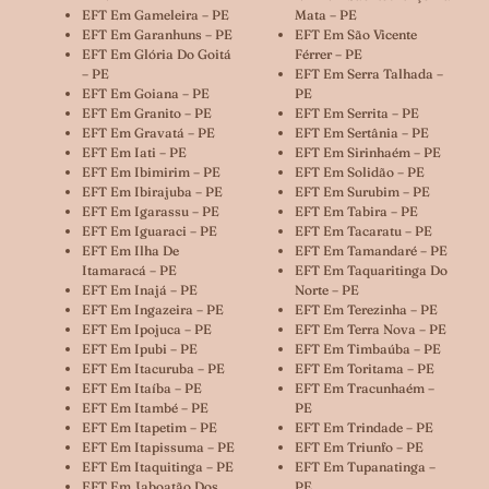
EFT Em Gameleira – PE
Mata – PE
EFT Em Garanhuns – PE
EFT Em São Vicente
EFT Em Glória Do Goitá
Férrer – PE
– PE
EFT Em Serra Talhada –
EFT Em Goiana – PE
PE
EFT Em Granito – PE
EFT Em Serrita – PE
EFT Em Gravatá – PE
EFT Em Sertânia – PE
EFT Em Iati – PE
EFT Em Sirinhaém – PE
EFT Em Ibimirim – PE
EFT Em Solidão – PE
EFT Em Ibirajuba – PE
EFT Em Surubim – PE
EFT Em Igarassu – PE
EFT Em Tabira – PE
EFT Em Iguaraci – PE
EFT Em Tacaratu – PE
EFT Em Ilha De
EFT Em Tamandaré – PE
Itamaracá – PE
EFT Em Taquaritinga Do
EFT Em Inajá – PE
Norte – PE
EFT Em Ingazeira – PE
EFT Em Terezinha – PE
EFT Em Ipojuca – PE
EFT Em Terra Nova – PE
EFT Em Ipubi – PE
EFT Em Timbaúba – PE
EFT Em Itacuruba – PE
EFT Em Toritama – PE
EFT Em Itaíba – PE
EFT Em Tracunhaém –
EFT Em Itambé – PE
PE
EFT Em Itapetim – PE
EFT Em Trindade – PE
EFT Em Itapissuma – PE
EFT Em Triunfo – PE
EFT Em Itaquitinga – PE
EFT Em Tupanatinga –
EFT Em Jaboatão Dos
PE