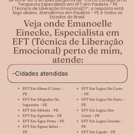
Terapeuta Especialista em EFT em Paulista - PE
(Técnica de Liberação Emocional)?”, a resposta está
logo abaixo. Atendemos em Paulista - PE e todos os
Estados do Brasil.
Veja onde Emanoelle
Einecke, Especialista em
EFT (Técnica de Liberação
Emocional) perto de mim,
atende:
Cidades atendidas
EFT Em Abreu E Lima –
EFT Em Lagoa Do Carro
PE
– PE
EFT Em Afogados Da
EFT Em Lagoa Do Ouro –
Ingazeira – PE
PE
EFT Em Afrânio – PE
EFT Em Lagoa Dos
EFT Em Agrestina – PE
Gatos – PE
EFT Em Água Preta – PE
EFT Em Lagoa Grande –
EFT Em Águas Belas –
PE
PE
EFT Em Lajedo – PE