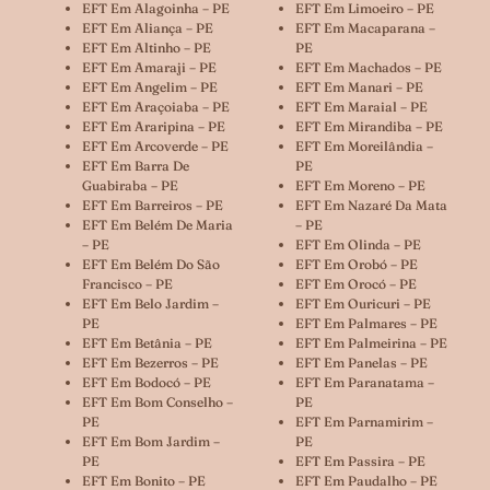
EFT Em Alagoinha – PE
EFT Em Limoeiro – PE
EFT Em Aliança – PE
EFT Em Macaparana –
EFT Em Altinho – PE
PE
EFT Em Amaraji – PE
EFT Em Machados – PE
EFT Em Angelim – PE
EFT Em Manari – PE
EFT Em Araçoiaba – PE
EFT Em Maraial – PE
EFT Em Araripina – PE
EFT Em Mirandiba – PE
EFT Em Arcoverde – PE
EFT Em Moreilândia –
EFT Em Barra De
PE
Guabiraba – PE
EFT Em Moreno – PE
EFT Em Barreiros – PE
EFT Em Nazaré Da Mata
EFT Em Belém De Maria
– PE
– PE
EFT Em Olinda – PE
EFT Em Belém Do São
EFT Em Orobó – PE
Francisco – PE
EFT Em Orocó – PE
EFT Em Belo Jardim –
EFT Em Ouricuri – PE
PE
EFT Em Palmares – PE
EFT Em Betânia – PE
EFT Em Palmeirina – PE
EFT Em Bezerros – PE
EFT Em Panelas – PE
EFT Em Bodocó – PE
EFT Em Paranatama –
EFT Em Bom Conselho –
PE
PE
EFT Em Parnamirim –
EFT Em Bom Jardim –
PE
PE
EFT Em Passira – PE
EFT Em Bonito – PE
EFT Em Paudalho – PE