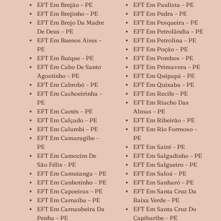
EFT Em Brejão – PE
EFT Em Paulista – PE
EFT Em Brejinho – PE
EFT Em Pedra – PE
EFT Em Brejo Da Madre
EFT Em Pesqueira – PE
De Deus – PE
EFT Em Petrolândia – PE
EFT Em Buenos Aires –
EFT Em Petrolina – PE
PE
EFT Em Poção – PE
EFT Em Buíque – PE
EFT Em Pombos – PE
EFT Em Cabo De Santo
EFT Em Primavera – PE
Agostinho – PE
EFT Em Quipapá – PE
EFT Em Cabrobó – PE
EFT Em Quixaba – PE
EFT Em Cachoeirinha –
EFT Em Recife – PE
PE
EFT Em Riacho Das
EFT Em Caetés – PE
Almas – PE
EFT Em Calçado – PE
EFT Em Ribeirão – PE
EFT Em Calumbi – PE
EFT Em Rio Formoso –
EFT Em Camaragibe –
PE
PE
EFT Em Sairé – PE
EFT Em Camocim De
EFT Em Salgadinho – PE
São Félix – PE
EFT Em Salgueiro – PE
EFT Em Camutanga – PE
EFT Em Saloá – PE
EFT Em Canhotinho – PE
EFT Em Sanharó – PE
EFT Em Capoeiras – PE
EFT Em Santa Cruz Da
EFT Em Carnaíba – PE
Baixa Verde – PE
EFT Em Carnaubeira Da
EFT Em Santa Cruz Do
Penha – PE
Capibaribe – PE