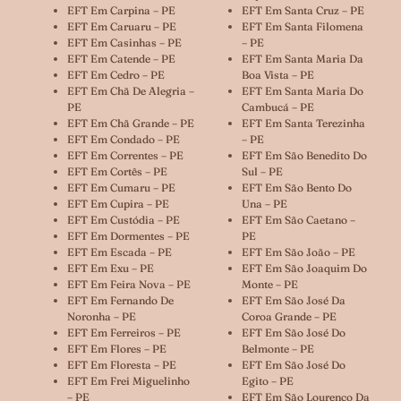
EFT Em Carpina – PE
EFT Em Santa Cruz – PE
EFT Em Caruaru – PE
EFT Em Santa Filomena
EFT Em Casinhas – PE
– PE
EFT Em Catende – PE
EFT Em Santa Maria Da
EFT Em Cedro – PE
Boa Vista – PE
EFT Em Chã De Alegria –
EFT Em Santa Maria Do
PE
Cambucá – PE
EFT Em Chã Grande – PE
EFT Em Santa Terezinha
EFT Em Condado – PE
– PE
EFT Em Correntes – PE
EFT Em São Benedito Do
EFT Em Cortês – PE
Sul – PE
EFT Em Cumaru – PE
EFT Em São Bento Do
EFT Em Cupira – PE
Una – PE
EFT Em Custódia – PE
EFT Em São Caetano –
EFT Em Dormentes – PE
PE
EFT Em Escada – PE
EFT Em São João – PE
EFT Em Exu – PE
EFT Em São Joaquim Do
EFT Em Feira Nova – PE
Monte – PE
EFT Em Fernando De
EFT Em São José Da
Noronha – PE
Coroa Grande – PE
EFT Em Ferreiros – PE
EFT Em São José Do
EFT Em Flores – PE
Belmonte – PE
EFT Em Floresta – PE
EFT Em São José Do
EFT Em Frei Miguelinho
Egito – PE
– PE
EFT Em São Lourenço Da