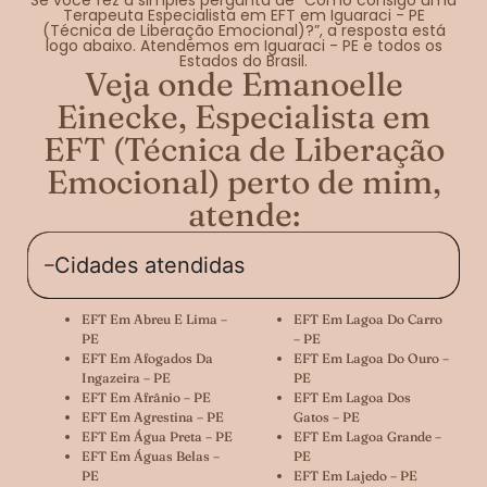
Terapeuta Especialista em EFT em Iguaraci - PE
(Técnica de Liberação Emocional)?”, a resposta está
logo abaixo. Atendemos em Iguaraci - PE e todos os
Estados do Brasil.
Veja onde Emanoelle
Einecke, Especialista em
EFT (Técnica de Liberação
Emocional) perto de mim,
atende:
Cidades atendidas
EFT Em Abreu E Lima –
EFT Em Lagoa Do Carro
PE
– PE
EFT Em Afogados Da
EFT Em Lagoa Do Ouro –
Ingazeira – PE
PE
EFT Em Afrânio – PE
EFT Em Lagoa Dos
EFT Em Agrestina – PE
Gatos – PE
EFT Em Água Preta – PE
EFT Em Lagoa Grande –
EFT Em Águas Belas –
PE
PE
EFT Em Lajedo – PE