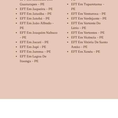
Guararapes – PE
EFT Em Tuparetama –
EFT Em Jaqueira – PE
PE
EFT Em Jataúba – PE
EFT Em Venturosa – PE
EFT Em Jatobá – PE
EFT Em Verdejante – PE
EFT Em João Alfredo –
EFT Em Vertente Do
PE
Lério – PE
EFT Em Joaquim Nabuco
EFT Em Vertentes – PE
– PE
EFT Em Vicência – PE
EFT Em Jucati – PE
EFT Em Vitória De Santo
EFT Em Jupi – PE
Antão – PE
EFT Em Jurema – PE
EFT Em Xexéu – PE
EFT Em Lagoa De
Itaenga – PE