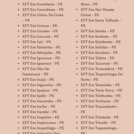
EFT Em Gameleira – PE
Mata – PE
EFT Em Garanhuns – PE
EFT Em São Vicente
EFT Em Glória Do Goitá
Férrer – PE
– PE
EFT Em Serra Talhada –
EFT Em Goiana – PE
PE
EFT Em Granito – PE
EFT Em Serrita – PE
EFT Em Gravatá – PE
EFT Em Sertânia – PE
EFT Em Iati – PE
EFT Em Sirinhaém – PE
EFT Em Ibimirim – PE
EFT Em Solidão – PE
EFT Em Ibirajuba – PE
EFT Em Surubim – PE
EFT Em Igarassu – PE
EFT Em Tabira – PE
EFT Em Iguaraci – PE
EFT Em Tacaratu – PE
EFT Em Ilha De
EFT Em Tamandaré – PE
Itamaracá – PE
EFT Em Taquaritinga Do
EFT Em Inajá – PE
Norte – PE
EFT Em Ingazeira – PE
EFT Em Terezinha – PE
EFT Em Ipojuca – PE
EFT Em Terra Nova – PE
EFT Em Ipubi – PE
EFT Em Timbaúba – PE
EFT Em Itacuruba – PE
EFT Em Toritama – PE
EFT Em Itaíba – PE
EFT Em Tracunhaém –
EFT Em Itambé – PE
PE
EFT Em Itapetim – PE
EFT Em Trindade – PE
EFT Em Itapissuma – PE
EFT Em Triunfo – PE
EFT Em Itaquitinga – PE
EFT Em Tupanatinga –
EFT Em Jaboatão Dos
PE