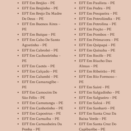
EFT Em Brejão – PE
EFT Em Paulista – PE
EFT Em Brejinho – PE
EFT Em Pedra – PE
EFT Em Brejo Da Madre
EFT Em Pesqueira – PE
De Deus – PE
EFT Em Petrolândia – PE
EFT Em Buenos Aires –
EFT Em Petrolina – PE
PE
EFT Em Poção – PE
EFT Em Buíque – PE
EFT Em Pombos – PE
EFT Em Cabo De Santo
EFT Em Primavera – PE
Agostinho – PE
EFT Em Quipapá – PE
EFT Em Cabrobó – PE
EFT Em Quixaba – PE
EFT Em Cachoeirinha –
EFT Em Recife – PE
PE
EFT Em Riacho Das
EFT Em Caetés – PE
Almas – PE
EFT Em Calçado – PE
EFT Em Ribeirão – PE
EFT Em Calumbi – PE
EFT Em Rio Formoso –
EFT Em Camaragibe –
PE
PE
EFT Em Sairé – PE
EFT Em Camocim De
EFT Em Salgadinho – PE
São Félix – PE
EFT Em Salgueiro – PE
EFT Em Camutanga – PE
EFT Em Saloá – PE
EFT Em Canhotinho – PE
EFT Em Sanharó – PE
EFT Em Capoeiras – PE
EFT Em Santa Cruz Da
EFT Em Carnaíba – PE
Baixa Verde – PE
EFT Em Carnaubeira Da
EFT Em Santa Cruz Do
Penha – PE
Capibaribe – PE