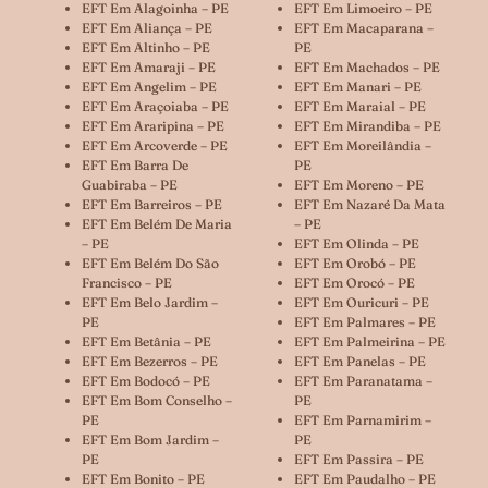
EFT Em Alagoinha – PE
EFT Em Limoeiro – PE
EFT Em Aliança – PE
EFT Em Macaparana –
EFT Em Altinho – PE
PE
EFT Em Amaraji – PE
EFT Em Machados – PE
EFT Em Angelim – PE
EFT Em Manari – PE
EFT Em Araçoiaba – PE
EFT Em Maraial – PE
EFT Em Araripina – PE
EFT Em Mirandiba – PE
EFT Em Arcoverde – PE
EFT Em Moreilândia –
EFT Em Barra De
PE
Guabiraba – PE
EFT Em Moreno – PE
EFT Em Barreiros – PE
EFT Em Nazaré Da Mata
EFT Em Belém De Maria
– PE
– PE
EFT Em Olinda – PE
EFT Em Belém Do São
EFT Em Orobó – PE
Francisco – PE
EFT Em Orocó – PE
EFT Em Belo Jardim –
EFT Em Ouricuri – PE
PE
EFT Em Palmares – PE
EFT Em Betânia – PE
EFT Em Palmeirina – PE
EFT Em Bezerros – PE
EFT Em Panelas – PE
EFT Em Bodocó – PE
EFT Em Paranatama –
EFT Em Bom Conselho –
PE
PE
EFT Em Parnamirim –
EFT Em Bom Jardim –
PE
PE
EFT Em Passira – PE
EFT Em Bonito – PE
EFT Em Paudalho – PE