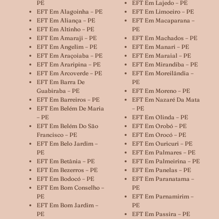
PE
EFT Em Lajedo – PE
EFT Em Alagoinha – PE
EFT Em Limoeiro – PE
EFT Em Aliança – PE
EFT Em Macaparana –
EFT Em Altinho – PE
PE
EFT Em Amaraji – PE
EFT Em Machados – PE
EFT Em Angelim – PE
EFT Em Manari – PE
EFT Em Araçoiaba – PE
EFT Em Maraial – PE
EFT Em Araripina – PE
EFT Em Mirandiba – PE
EFT Em Arcoverde – PE
EFT Em Moreilândia –
EFT Em Barra De
PE
Guabiraba – PE
EFT Em Moreno – PE
EFT Em Barreiros – PE
EFT Em Nazaré Da Mata
EFT Em Belém De Maria
– PE
– PE
EFT Em Olinda – PE
EFT Em Belém Do São
EFT Em Orobó – PE
Francisco – PE
EFT Em Orocó – PE
EFT Em Belo Jardim –
EFT Em Ouricuri – PE
PE
EFT Em Palmares – PE
EFT Em Betânia – PE
EFT Em Palmeirina – PE
EFT Em Bezerros – PE
EFT Em Panelas – PE
EFT Em Bodocó – PE
EFT Em Paranatama –
EFT Em Bom Conselho –
PE
PE
EFT Em Parnamirim –
EFT Em Bom Jardim –
PE
PE
EFT Em Passira – PE