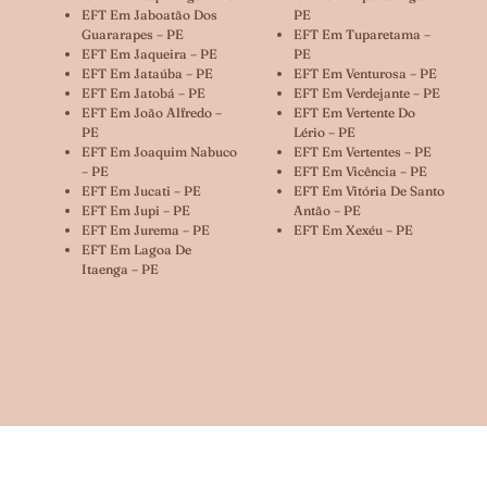
EFT Em Jaboatão Dos
PE
Guararapes – PE
EFT Em Tuparetama –
EFT Em Jaqueira – PE
PE
EFT Em Jataúba – PE
EFT Em Venturosa – PE
EFT Em Jatobá – PE
EFT Em Verdejante – PE
EFT Em João Alfredo –
EFT Em Vertente Do
PE
Lério – PE
EFT Em Joaquim Nabuco
EFT Em Vertentes – PE
– PE
EFT Em Vicência – PE
EFT Em Jucati – PE
EFT Em Vitória De Santo
EFT Em Jupi – PE
Antão – PE
EFT Em Jurema – PE
EFT Em Xexéu – PE
EFT Em Lagoa De
Itaenga – PE