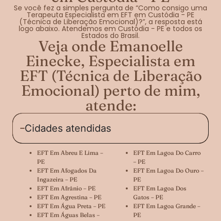
Se você fez a simples pergunta de “Como consigo uma
Terapeuta Especialista em EFT em Custódia - PE
(Técnica de Liberação Emocional)?”, a resposta está
logo abaixo. Atendemos em Custódia - PE e todos os
Estados do Brasil.
Veja onde Emanoelle
Einecke, Especialista em
EFT (Técnica de Liberação
Emocional) perto de mim,
atende:
Cidades atendidas
EFT Em Abreu E Lima –
EFT Em Lagoa Do Carro
PE
– PE
EFT Em Afogados Da
EFT Em Lagoa Do Ouro –
Ingazeira – PE
PE
EFT Em Afrânio – PE
EFT Em Lagoa Dos
EFT Em Agrestina – PE
Gatos – PE
EFT Em Água Preta – PE
EFT Em Lagoa Grande –
EFT Em Águas Belas –
PE