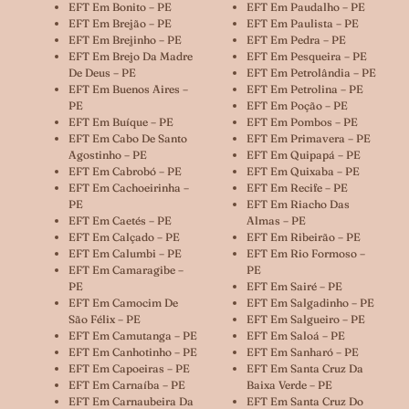
EFT Em Bonito – PE
EFT Em Paudalho – PE
EFT Em Brejão – PE
EFT Em Paulista – PE
EFT Em Brejinho – PE
EFT Em Pedra – PE
EFT Em Brejo Da Madre
EFT Em Pesqueira – PE
De Deus – PE
EFT Em Petrolândia – PE
EFT Em Buenos Aires –
EFT Em Petrolina – PE
PE
EFT Em Poção – PE
EFT Em Buíque – PE
EFT Em Pombos – PE
EFT Em Cabo De Santo
EFT Em Primavera – PE
Agostinho – PE
EFT Em Quipapá – PE
EFT Em Cabrobó – PE
EFT Em Quixaba – PE
EFT Em Cachoeirinha –
EFT Em Recife – PE
PE
EFT Em Riacho Das
EFT Em Caetés – PE
Almas – PE
EFT Em Calçado – PE
EFT Em Ribeirão – PE
EFT Em Calumbi – PE
EFT Em Rio Formoso –
EFT Em Camaragibe –
PE
PE
EFT Em Sairé – PE
EFT Em Camocim De
EFT Em Salgadinho – PE
São Félix – PE
EFT Em Salgueiro – PE
EFT Em Camutanga – PE
EFT Em Saloá – PE
EFT Em Canhotinho – PE
EFT Em Sanharó – PE
EFT Em Capoeiras – PE
EFT Em Santa Cruz Da
EFT Em Carnaíba – PE
Baixa Verde – PE
EFT Em Carnaubeira Da
EFT Em Santa Cruz Do