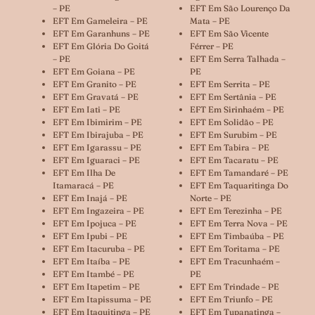
– PE
EFT Em São Lourenço Da
EFT Em Gameleira – PE
Mata – PE
EFT Em Garanhuns – PE
EFT Em São Vicente
EFT Em Glória Do Goitá
Férrer – PE
– PE
EFT Em Serra Talhada –
EFT Em Goiana – PE
PE
EFT Em Granito – PE
EFT Em Serrita – PE
EFT Em Gravatá – PE
EFT Em Sertânia – PE
EFT Em Iati – PE
EFT Em Sirinhaém – PE
EFT Em Ibimirim – PE
EFT Em Solidão – PE
EFT Em Ibirajuba – PE
EFT Em Surubim – PE
EFT Em Igarassu – PE
EFT Em Tabira – PE
EFT Em Iguaraci – PE
EFT Em Tacaratu – PE
EFT Em Ilha De
EFT Em Tamandaré – PE
Itamaracá – PE
EFT Em Taquaritinga Do
EFT Em Inajá – PE
Norte – PE
EFT Em Ingazeira – PE
EFT Em Terezinha – PE
EFT Em Ipojuca – PE
EFT Em Terra Nova – PE
EFT Em Ipubi – PE
EFT Em Timbaúba – PE
EFT Em Itacuruba – PE
EFT Em Toritama – PE
EFT Em Itaíba – PE
EFT Em Tracunhaém –
EFT Em Itambé – PE
PE
EFT Em Itapetim – PE
EFT Em Trindade – PE
EFT Em Itapissuma – PE
EFT Em Triunfo – PE
EFT Em Itaquitinga – PE
EFT Em Tupanatinga –