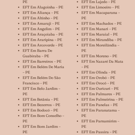
PE
EFT Em Lajedo – PE
EFT Em Alagoinha – PE
EFT Em Limoeiro – PE
EFT Em Aliança – PE
EFT Em Macaparana –
EFT Em Altinho – PE
PE
EFT Em Amaraji – PE
EFT Em Machados – PE
EFT Em Angelim – PE
EFT Em Manari – PE
EFT Em Araçoiaba – PE
EFT Em Maraial – PE
EFT Em Araripina – PE
EFT Em Mirandiba – PE
EFT Em Arcoverde – PE
EFT Em Moreilândia –
EFT Em Barra De
PE
Guabiraba – PE
EFT Em Moreno – PE
EFT Em Barreiros – PE
EFT Em Nazaré Da Mata
EFT Em Belém De Maria
– PE
– PE
EFT Em Olinda – PE
EFT Em Belém Do São
EFT Em Orobó – PE
Francisco – PE
EFT Em Orocó – PE
EFT Em Belo Jardim –
EFT Em Ouricuri – PE
PE
EFT Em Palmares – PE
EFT Em Betânia – PE
EFT Em Palmeirina – PE
EFT Em Bezerros – PE
EFT Em Panelas – PE
EFT Em Bodocó – PE
EFT Em Paranatama –
EFT Em Bom Conselho –
PE
PE
EFT Em Parnamirim –
EFT Em Bom Jardim –
PE
PE
EFT Em Passira – PE