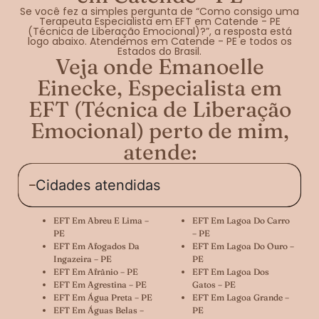
Se você fez a simples pergunta de “Como consigo uma
Terapeuta Especialista em EFT em Catende - PE
(Técnica de Liberação Emocional)?”, a resposta está
logo abaixo. Atendemos em Catende - PE e todos os
Estados do Brasil.
Veja onde Emanoelle
Einecke, Especialista em
EFT (Técnica de Liberação
Emocional) perto de mim,
atende:
Cidades atendidas
EFT Em Abreu E Lima –
EFT Em Lagoa Do Carro
PE
– PE
EFT Em Afogados Da
EFT Em Lagoa Do Ouro –
Ingazeira – PE
PE
EFT Em Afrânio – PE
EFT Em Lagoa Dos
EFT Em Agrestina – PE
Gatos – PE
EFT Em Água Preta – PE
EFT Em Lagoa Grande –
EFT Em Águas Belas –
PE