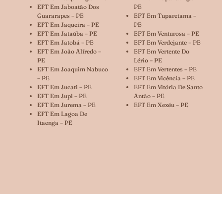
EFT Em Jaboatão Dos
PE
Guararapes – PE
EFT Em Tuparetama –
EFT Em Jaqueira – PE
PE
EFT Em Jataúba – PE
EFT Em Venturosa – PE
EFT Em Jatobá – PE
EFT Em Verdejante – PE
EFT Em João Alfredo –
EFT Em Vertente Do
PE
Lério – PE
EFT Em Joaquim Nabuco
EFT Em Vertentes – PE
– PE
EFT Em Vicência – PE
EFT Em Jucati – PE
EFT Em Vitória De Santo
EFT Em Jupi – PE
Antão – PE
EFT Em Jurema – PE
EFT Em Xexéu – PE
EFT Em Lagoa De
Itaenga – PE