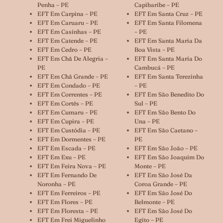
Penha – PE
Capibaribe – PE
EFT Em Carpina – PE
EFT Em Santa Cruz – PE
EFT Em Caruaru – PE
EFT Em Santa Filomena
EFT Em Casinhas – PE
– PE
EFT Em Catende – PE
EFT Em Santa Maria Da
EFT Em Cedro – PE
Boa Vista – PE
EFT Em Chã De Alegria –
EFT Em Santa Maria Do
PE
Cambucá – PE
EFT Em Chã Grande – PE
EFT Em Santa Terezinha
EFT Em Condado – PE
– PE
EFT Em Correntes – PE
EFT Em São Benedito Do
EFT Em Cortês – PE
Sul – PE
EFT Em Cumaru – PE
EFT Em São Bento Do
EFT Em Cupira – PE
Una – PE
EFT Em Custódia – PE
EFT Em São Caetano –
EFT Em Dormentes – PE
PE
EFT Em Escada – PE
EFT Em São João – PE
EFT Em Exu – PE
EFT Em São Joaquim Do
EFT Em Feira Nova – PE
Monte – PE
EFT Em Fernando De
EFT Em São José Da
Noronha – PE
Coroa Grande – PE
EFT Em Ferreiros – PE
EFT Em São José Do
EFT Em Flores – PE
Belmonte – PE
EFT Em Floresta – PE
EFT Em São José Do
EFT Em Frei Miguelinho
Egito – PE