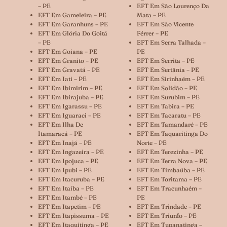
– PE
EFT Em São Lourenço Da
EFT Em Gameleira – PE
Mata – PE
EFT Em Garanhuns – PE
EFT Em São Vicente
EFT Em Glória Do Goitá
Férrer – PE
– PE
EFT Em Serra Talhada –
EFT Em Goiana – PE
PE
EFT Em Granito – PE
EFT Em Serrita – PE
EFT Em Gravatá – PE
EFT Em Sertânia – PE
EFT Em Iati – PE
EFT Em Sirinhaém – PE
EFT Em Ibimirim – PE
EFT Em Solidão – PE
EFT Em Ibirajuba – PE
EFT Em Surubim – PE
EFT Em Igarassu – PE
EFT Em Tabira – PE
EFT Em Iguaraci – PE
EFT Em Tacaratu – PE
EFT Em Ilha De
EFT Em Tamandaré – PE
Itamaracá – PE
EFT Em Taquaritinga Do
EFT Em Inajá – PE
Norte – PE
EFT Em Ingazeira – PE
EFT Em Terezinha – PE
EFT Em Ipojuca – PE
EFT Em Terra Nova – PE
EFT Em Ipubi – PE
EFT Em Timbaúba – PE
EFT Em Itacuruba – PE
EFT Em Toritama – PE
EFT Em Itaíba – PE
EFT Em Tracunhaém –
EFT Em Itambé – PE
PE
EFT Em Itapetim – PE
EFT Em Trindade – PE
EFT Em Itapissuma – PE
EFT Em Triunfo – PE
EFT Em Itaquitinga – PE
EFT Em Tupanatinga –