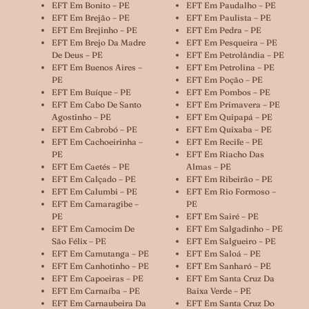
EFT Em Bonito – PE
EFT Em Paudalho – PE
EFT Em Brejão – PE
EFT Em Paulista – PE
EFT Em Brejinho – PE
EFT Em Pedra – PE
EFT Em Brejo Da Madre
EFT Em Pesqueira – PE
De Deus – PE
EFT Em Petrolândia – PE
EFT Em Buenos Aires –
EFT Em Petrolina – PE
PE
EFT Em Poção – PE
EFT Em Buíque – PE
EFT Em Pombos – PE
EFT Em Cabo De Santo
EFT Em Primavera – PE
Agostinho – PE
EFT Em Quipapá – PE
EFT Em Cabrobó – PE
EFT Em Quixaba – PE
EFT Em Cachoeirinha –
EFT Em Recife – PE
PE
EFT Em Riacho Das
EFT Em Caetés – PE
Almas – PE
EFT Em Calçado – PE
EFT Em Ribeirão – PE
EFT Em Calumbi – PE
EFT Em Rio Formoso –
EFT Em Camaragibe –
PE
PE
EFT Em Sairé – PE
EFT Em Camocim De
EFT Em Salgadinho – PE
São Félix – PE
EFT Em Salgueiro – PE
EFT Em Camutanga – PE
EFT Em Saloá – PE
EFT Em Canhotinho – PE
EFT Em Sanharó – PE
EFT Em Capoeiras – PE
EFT Em Santa Cruz Da
EFT Em Carnaíba – PE
Baixa Verde – PE
EFT Em Carnaubeira Da
EFT Em Santa Cruz Do