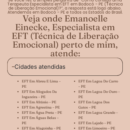
Terapeuta Especialista em EFT em Bodocó - PE (Técnica
de Liberação Emocional)?”, a resposta está logo abaixo.
Atendemos em Bodocó - PE e todos os Estados do Brasil.
Veja onde Emanoelle
Einecke, Especialista em
EFT (Técnica de Liberação
Emocional) perto de mim,
atende:
Cidades atendidas
EFT Em Abreu E Lima –
EFT Em Lagoa Do Carro
PE
– PE
EFT Em Afogados Da
EFT Em Lagoa Do Ouro –
Ingazeira – PE
PE
EFT Em Afrânio – PE
EFT Em Lagoa Dos
EFT Em Agrestina – PE
Gatos – PE
EFT Em Água Preta – PE
EFT Em Lagoa Grande –
EFT Em Águas Belas –
PE
PE
EFT Em Lajedo – PE
EFT Em Alagoinha – PE
EFT Em Limoeiro – PE