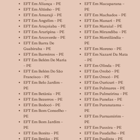
EFT Em Aliança – PE
EFT Em Macaparana –
EFT Em Altinho – PE
PE
EFT Em Amaraji – PE
EFT Em Machados – PE
EFT Em Angelim – PE
EFT Em Manari – PE
EFT Em Araçoiaba – PE
EFT Em Maraial – PE
EFT Em Araripina – PE
EFT Em Mirandiba – PE
EFT Em Arcoverde – PE
EFT Em Moreilândia –
EFT Em Barra De
PE
Guabiraba – PE
EFT Em Moreno – PE
EFT Em Barreiros – PE
EFT Em Nazaré Da Mata
EFT Em Belém De Maria
– PE
– PE
EFT Em Olinda – PE
EFT Em Belém Do São
EFT Em Orobó – PE
Francisco – PE
EFT Em Orocó – PE
EFT Em Belo Jardim –
EFT Em Ouricuri – PE
PE
EFT Em Palmares – PE
EFT Em Betânia – PE
EFT Em Palmeirina – PE
EFT Em Bezerros – PE
EFT Em Panelas – PE
EFT Em Bodocó – PE
EFT Em Paranatama –
EFT Em Bom Conselho –
PE
PE
EFT Em Parnamirim –
EFT Em Bom Jardim –
PE
PE
EFT Em Passira – PE
EFT Em Bonito – PE
EFT Em Paudalho – PE
EFT Em Brejão – PE
EFT Em Paulista – PE