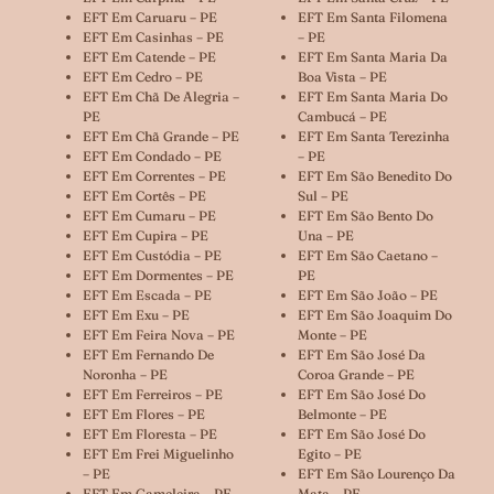
EFT Em Caruaru – PE
EFT Em Santa Filomena
EFT Em Casinhas – PE
– PE
EFT Em Catende – PE
EFT Em Santa Maria Da
EFT Em Cedro – PE
Boa Vista – PE
EFT Em Chã De Alegria –
EFT Em Santa Maria Do
PE
Cambucá – PE
EFT Em Chã Grande – PE
EFT Em Santa Terezinha
EFT Em Condado – PE
– PE
EFT Em Correntes – PE
EFT Em São Benedito Do
EFT Em Cortês – PE
Sul – PE
EFT Em Cumaru – PE
EFT Em São Bento Do
EFT Em Cupira – PE
Una – PE
EFT Em Custódia – PE
EFT Em São Caetano –
EFT Em Dormentes – PE
PE
EFT Em Escada – PE
EFT Em São João – PE
EFT Em Exu – PE
EFT Em São Joaquim Do
EFT Em Feira Nova – PE
Monte – PE
EFT Em Fernando De
EFT Em São José Da
Noronha – PE
Coroa Grande – PE
EFT Em Ferreiros – PE
EFT Em São José Do
EFT Em Flores – PE
Belmonte – PE
EFT Em Floresta – PE
EFT Em São José Do
EFT Em Frei Miguelinho
Egito – PE
– PE
EFT Em São Lourenço Da
EFT Em Gameleira – PE
Mata – PE