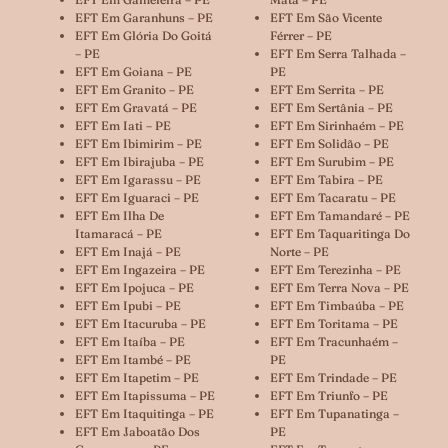
EFT Em Garanhuns – PE
EFT Em São Vicente
EFT Em Glória Do Goitá
Férrer – PE
– PE
EFT Em Serra Talhada –
EFT Em Goiana – PE
PE
EFT Em Granito – PE
EFT Em Serrita – PE
EFT Em Gravatá – PE
EFT Em Sertânia – PE
EFT Em Iati – PE
EFT Em Sirinhaém – PE
EFT Em Ibimirim – PE
EFT Em Solidão – PE
EFT Em Ibirajuba – PE
EFT Em Surubim – PE
EFT Em Igarassu – PE
EFT Em Tabira – PE
EFT Em Iguaraci – PE
EFT Em Tacaratu – PE
EFT Em Ilha De
EFT Em Tamandaré – PE
Itamaracá – PE
EFT Em Taquaritinga Do
EFT Em Inajá – PE
Norte – PE
EFT Em Ingazeira – PE
EFT Em Terezinha – PE
EFT Em Ipojuca – PE
EFT Em Terra Nova – PE
EFT Em Ipubi – PE
EFT Em Timbaúba – PE
EFT Em Itacuruba – PE
EFT Em Toritama – PE
EFT Em Itaíba – PE
EFT Em Tracunhaém –
EFT Em Itambé – PE
PE
EFT Em Itapetim – PE
EFT Em Trindade – PE
EFT Em Itapissuma – PE
EFT Em Triunfo – PE
EFT Em Itaquitinga – PE
EFT Em Tupanatinga –
EFT Em Jaboatão Dos
PE