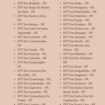
EFT Em Brejinho – PE
EFT Em Pedra – PE
EFT Em Brejo Da Madre
EFT Em Pesqueira – PE
De Deus – PE
EFT Em Petrolândia – PE
EFT Em Buenos Aires –
EFT Em Petrolina – PE
PE
EFT Em Poção – PE
EFT Em Buíque – PE
EFT Em Pombos – PE
EFT Em Cabo De Santo
EFT Em Primavera – PE
Agostinho – PE
EFT Em Quipapá – PE
EFT Em Cabrobó – PE
EFT Em Quixaba – PE
EFT Em Cachoeirinha –
EFT Em Recife – PE
PE
EFT Em Riacho Das
EFT Em Caetés – PE
Almas – PE
EFT Em Calçado – PE
EFT Em Ribeirão – PE
EFT Em Calumbi – PE
EFT Em Rio Formoso –
EFT Em Camaragibe –
PE
PE
EFT Em Sairé – PE
EFT Em Camocim De
EFT Em Salgadinho – PE
São Félix – PE
EFT Em Salgueiro – PE
EFT Em Camutanga – PE
EFT Em Saloá – PE
EFT Em Canhotinho – PE
EFT Em Sanharó – PE
EFT Em Capoeiras – PE
EFT Em Santa Cruz Da
EFT Em Carnaíba – PE
Baixa Verde – PE
EFT Em Carnaubeira Da
EFT Em Santa Cruz Do
Penha – PE
Capibaribe – PE
EFT Em Carpina – PE
EFT Em Santa Cruz – PE