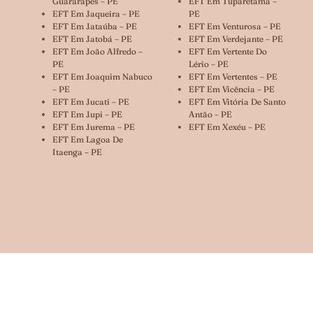
Guararapes – PE
EFT Em Tuparetama –
EFT Em Jaqueira – PE
PE
EFT Em Jataúba – PE
EFT Em Venturosa – PE
EFT Em Jatobá – PE
EFT Em Verdejante – PE
EFT Em João Alfredo –
EFT Em Vertente Do
PE
Lério – PE
EFT Em Joaquim Nabuco
EFT Em Vertentes – PE
– PE
EFT Em Vicência – PE
EFT Em Jucati – PE
EFT Em Vitória De Santo
EFT Em Jupi – PE
Antão – PE
EFT Em Jurema – PE
EFT Em Xexéu – PE
EFT Em Lagoa De
Itaenga – PE