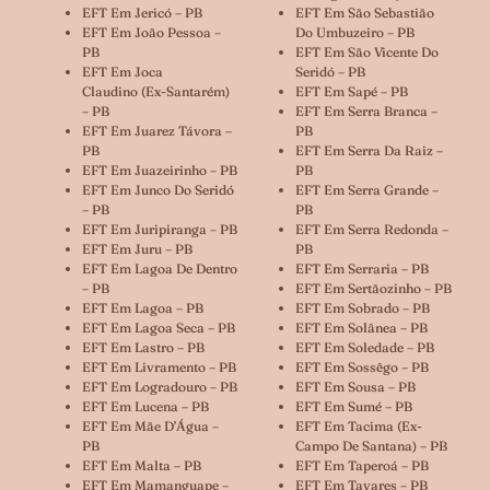
EFT Em Jericó – PB
EFT Em São Sebastião
EFT Em João Pessoa –
Do Umbuzeiro – PB
PB
EFT Em São Vicente Do
EFT Em Joca
Seridó – PB
Claudino (ex-Santarém)
EFT Em Sapé – PB
– PB
EFT Em Serra Branca –
EFT Em Juarez Távora –
PB
PB
EFT Em Serra Da Raiz –
EFT Em Juazeirinho – PB
PB
EFT Em Junco Do Seridó
EFT Em Serra Grande –
– PB
PB
EFT Em Juripiranga – PB
EFT Em Serra Redonda –
EFT Em Juru – PB
PB
EFT Em Lagoa De Dentro
EFT Em Serraria – PB
– PB
EFT Em Sertãozinho – PB
EFT Em Lagoa – PB
EFT Em Sobrado – PB
EFT Em Lagoa Seca – PB
EFT Em Solânea – PB
EFT Em Lastro – PB
EFT Em Soledade – PB
EFT Em Livramento – PB
EFT Em Sossêgo – PB
EFT Em Logradouro – PB
EFT Em Sousa – PB
EFT Em Lucena – PB
EFT Em Sumé – PB
EFT Em Mãe D’Água –
EFT Em Tacima (ex-
PB
Campo De Santana) – PB
EFT Em Malta – PB
EFT Em Taperoá – PB
EFT Em Mamanguape –
EFT Em Tavares – PB