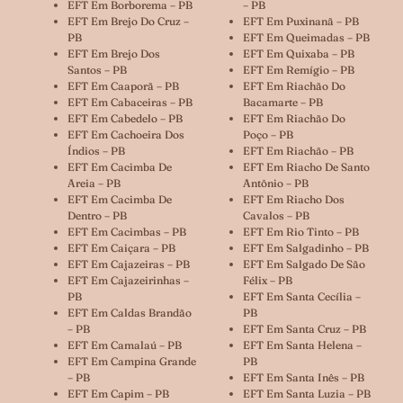
EFT Em Borborema – PB
– PB
EFT Em Brejo Do Cruz –
EFT Em Puxinanã – PB
PB
EFT Em Queimadas – PB
EFT Em Brejo Dos
EFT Em Quixaba – PB
Santos – PB
EFT Em Remígio – PB
EFT Em Caaporã – PB
EFT Em Riachão Do
EFT Em Cabaceiras – PB
Bacamarte – PB
EFT Em Cabedelo – PB
EFT Em Riachão Do
EFT Em Cachoeira Dos
Poço – PB
Índios – PB
EFT Em Riachão – PB
EFT Em Cacimba De
EFT Em Riacho De Santo
Areia – PB
Antônio – PB
EFT Em Cacimba De
EFT Em Riacho Dos
Dentro – PB
Cavalos – PB
EFT Em Cacimbas – PB
EFT Em Rio Tinto – PB
EFT Em Caiçara – PB
EFT Em Salgadinho – PB
EFT Em Cajazeiras – PB
EFT Em Salgado De São
EFT Em Cajazeirinhas –
Félix – PB
PB
EFT Em Santa Cecília –
EFT Em Caldas Brandão
PB
– PB
EFT Em Santa Cruz – PB
EFT Em Camalaú – PB
EFT Em Santa Helena –
EFT Em Campina Grande
PB
– PB
EFT Em Santa Inês – PB
EFT Em Capim – PB
EFT Em Santa Luzia – PB