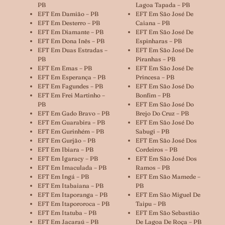
PB
Lagoa Tapada – PB
EFT Em Damião – PB
EFT Em São José De
EFT Em Desterro – PB
Caiana – PB
EFT Em Diamante – PB
EFT Em São José De
EFT Em Dona Inês – PB
Espinharas – PB
EFT Em Duas Estradas –
EFT Em São José De
PB
Piranhas – PB
EFT Em Emas – PB
EFT Em São José De
EFT Em Esperança – PB
Princesa – PB
EFT Em Fagundes – PB
EFT Em São José Do
EFT Em Frei Martinho –
Bonfim – PB
PB
EFT Em São José Do
EFT Em Gado Bravo – PB
Brejo Do Cruz – PB
EFT Em Guarabira – PB
EFT Em São José Do
EFT Em Gurinhém – PB
Sabugi – PB
EFT Em Gurjão – PB
EFT Em São José Dos
EFT Em Ibiara – PB
Cordeiros – PB
EFT Em Igaracy – PB
EFT Em São José Dos
EFT Em Imaculada – PB
Ramos – PB
EFT Em Ingá – PB
EFT Em São Mamede –
EFT Em Itabaiana – PB
PB
EFT Em Itaporanga – PB
EFT Em São Miguel De
EFT Em Itapororoca – PB
Taipu – PB
EFT Em Itatuba – PB
EFT Em São Sebastião
EFT Em Jacaraú – PB
De Lagoa De Roça – PB