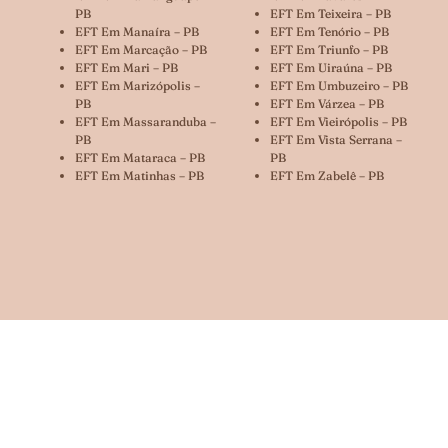
PB
EFT Em Teixeira – PB
EFT Em Manaíra – PB
EFT Em Tenório – PB
EFT Em Marcação – PB
EFT Em Triunfo – PB
EFT Em Mari – PB
EFT Em Uiraúna – PB
EFT Em Marizópolis –
EFT Em Umbuzeiro – PB
PB
EFT Em Várzea – PB
EFT Em Massaranduba –
EFT Em Vieirópolis – PB
PB
EFT Em Vista Serrana –
EFT Em Mataraca – PB
PB
EFT Em Matinhas – PB
EFT Em Zabelê – PB