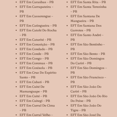
EFT Em Caraúbas – PB
EFT Em Santa Rita – PB
EFT Em Carrapateira –
EFT Em Santa Terezinha
PB
– PB
EFT Em Casserengue –
EFT Em Santana De
PB
Mangueira – PB
EFT Em Catingueira – PB
EFT Em Santana Dos
EFT Em Catolé Do Rocha
Garrotes – PB
– PB
EFT Em Santo André –
EFT Em Caturité – PB
PB
EFT Em Conceição – PB
EFT Em São Bentinho –
EFT Em Condado – PB
PB
EFT Em Conde – PB
EFT Em São Bento – PB
EFT Em Congo – PB
EFT Em São Domingos
EFT Em Coremas – PB
Do Cariri – PB
EFT Em Coxixola – PB
EFT Em São Domingos –
EFT Em Cruz Do Espírito
PB
Santo – PB
EFT Em São Francisco –
EFT Em Cubati – PB
PB
EFT Em Cuité De
EFT Em São João Do
Mamanguape – PB
Cariri – PB
EFT Em Cuité – PB
EFT Em São João Do Rio
EFT Em Cuitegi – PB
Do Peixe – PB
EFT Em Curral De Cima
EFT Em São João Do
– PB
Tigre – PB
EFT Em Curral Velho –
EFT Em São José Da