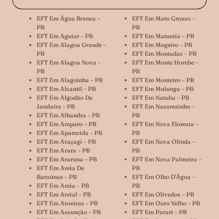
EFT Em Água Branca –
EFT Em Mato Grosso –
PB
PB
EFT Em Aguiar – PB
EFT Em Matureia – PB
EFT Em Alagoa Grande –
EFT Em Mogeiro – PB
PB
EFT Em Montadas – PB
EFT Em Alagoa Nova –
EFT Em Monte Horebe –
PB
PB
EFT Em Alagoinha – PB
EFT Em Monteiro – PB
EFT Em Alcantil – PB
EFT Em Mulungu – PB
EFT Em Algodão De
EFT Em Natuba – PB
Jandaíra – PB
EFT Em Nazarezinho –
EFT Em Alhandra – PB
PB
EFT Em Amparo – PB
EFT Em Nova Floresta –
EFT Em Aparecida – PB
PB
EFT Em Araçagi – PB
EFT Em Nova Olinda –
EFT Em Arara – PB
PB
EFT Em Araruna – PB
EFT Em Nova Palmeira –
EFT Em Areia De
PB
Baraúnas – PB
EFT Em Olho D’Água –
EFT Em Areia – PB
PB
EFT Em Areial – PB
EFT Em Olivedos – PB
EFT Em Aroeiras – PB
EFT Em Ouro Velho – PB
EFT Em Assunção – PB
EFT Em Parari – PB