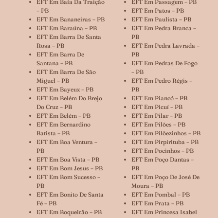
EFT Em Baía Da Traição
EFT Em Passagem – PB
– PB
EFT Em Patos – PB
EFT Em Bananeiras – PB
EFT Em Paulista – PB
EFT Em Baraúna – PB
EFT Em Pedra Branca –
EFT Em Barra De Santa
PB
Rosa – PB
EFT Em Pedra Lavrada –
EFT Em Barra De
PB
Santana – PB
EFT Em Pedras De Fogo
EFT Em Barra De São
– PB
Miguel – PB
EFT Em Pedro Régis –
EFT Em Bayeux – PB
PB
EFT Em Belém Do Brejo
EFT Em Piancó – PB
Do Cruz – PB
EFT Em Picuí – PB
EFT Em Belém – PB
EFT Em Pilar – PB
EFT Em Bernardino
EFT Em Pilões – PB
Batista – PB
EFT Em Pilõezinhos – PB
EFT Em Boa Ventura –
EFT Em Pirpirituba – PB
PB
EFT Em Pocinhos – PB
EFT Em Boa Vista – PB
EFT Em Poço Dantas –
EFT Em Bom Jesus – PB
PB
EFT Em Bom Sucesso –
EFT Em Poço De José De
PB
Moura – PB
EFT Em Bonito De Santa
EFT Em Pombal – PB
Fé – PB
EFT Em Prata – PB
EFT Em Boqueirão – PB
EFT Em Princesa Isabel