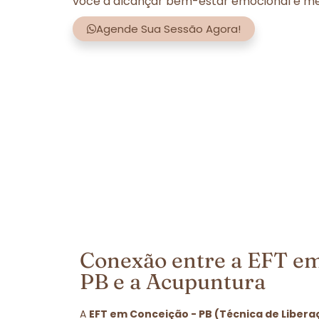
você a alcançar bem-estar emocional e men
Agende Sua Sessão Agora!
Conexão entre a EFT em
PB e a Acupuntura
A
EFT em Conceição - PB (Técnica de Liber