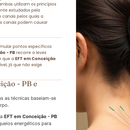
as utilizam os princípios
ente estudados pela
 canais pelos quais a
sses canais podem causar
imular pontos específicos
ão - PB
recorre a leves
e que a
EFT em Conceição
el, já que não exige
ção - PB e
s as técnicas baseiam-se
rpo.
 a
EFT em Conceição - PB
queios energéticos para