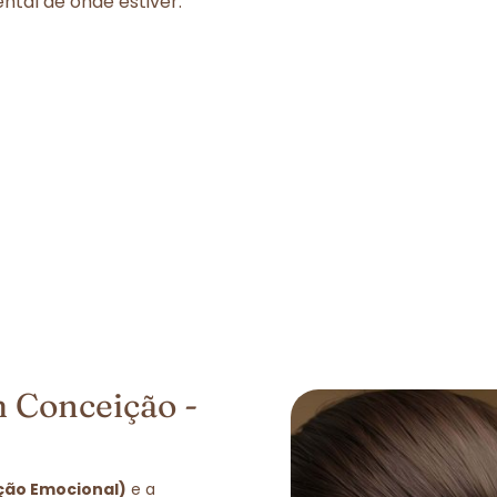
tal de onde estiver.
 Conceição -
ação Emocional)
e a