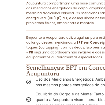
Acupuntura compartilham uma base comum: amb
dos meridianos energéticos do corpo, amplam
medicina tradicional chinesa. Os meridianos são
energia vital (ou "Qi") flui, e desequilíbrios ne
problemas físicos, emocionais e mentais.
Enquanto a Acupuntura utiliza agulhas para est
ao longo desses meridianos, a
EFT em Conceiç
toques (ou tapping) com os dedos. Isso permit
- PB
seja uma abordagem não invasiva e acessív
equipamentos ou ferramentas especializadas.
Semelhanças: EFT em Concei
Acupuntura
Uso dos Meridianos Energéticos: Amba
nos mesmos pontos energéticos do co
Equilíbrio do Corpo e da Mente: Tanto
quanto a Acupuntura visam liberar blo