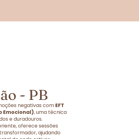
ão - PB
 emoções negativas com
EFT
o Emocional)
, uma técnica
dos e duradouros.
eriente, oferece sessões
 transformador, ajudando