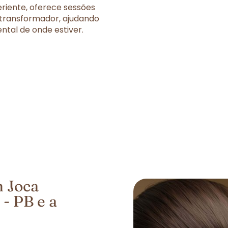
eriente, oferece sessões
 transformador, ajudando
tal de onde estiver.
 Joca
- PB e a