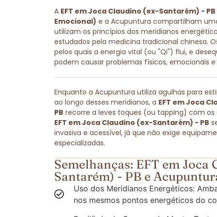
A
EFT em Joca Claudino (ex-Santarém) - PB
Emocional)
e a Acupuntura compartilham u
utilizam os princípios dos meridianos energét
estudados pela medicina tradicional chinesa. O
pelos quais a energia vital (ou "Qi") flui, e dese
podem causar problemas físicos, emocionais e
Enquanto a Acupuntura utiliza agulhas para est
ao longo desses meridianos, a
EFT em Joca Cl
PB
recorre a leves toques (ou tapping) com os 
EFT em Joca Claudino (ex-Santarém) - PB
s
invasiva e acessível, já que não exige equipam
especializadas.
Semelhanças: EFT em Joca C
Santarém) - PB e Acupuntur
Uso dos Meridianos Energéticos: Amba
nos mesmos pontos energéticos do co