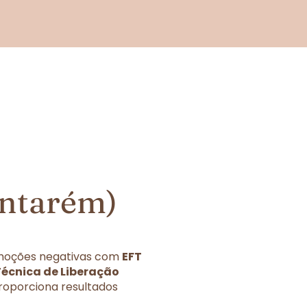
antarém)
 emoções negativas com
EFT
Técnica de Liberação
roporciona resultados