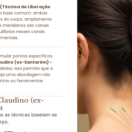
 (Técnica de Liberação
ma base comum: ambas
icos do corpo, amplamente
s meridianos são canais
quilíbrios nesses canais
 mentais.
imular pontos específicos
audino (ex-Santarém) -
dedos. Isso permite que a
eja uma abordagem não
entos ou ferramentas
laudino (ex-
a
s as técnicas baseiam-se
rpo.