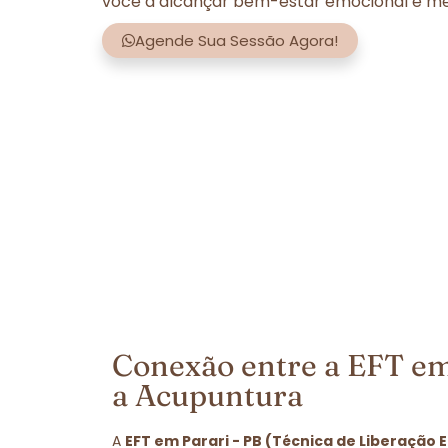
você a alcançar bem-estar emocional e men
Agende Sua Sessão Agora!
Conexão entre a EFT em
a Acupuntura
A
EFT em Parari - PB (Técnica de Liberação 