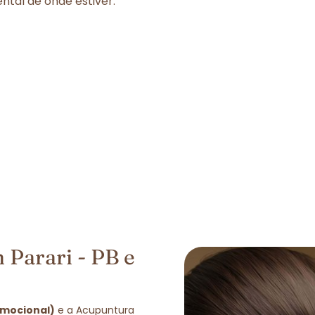
tal de onde estiver.
 Parari - PB e
Emocional)
e a Acupuntura