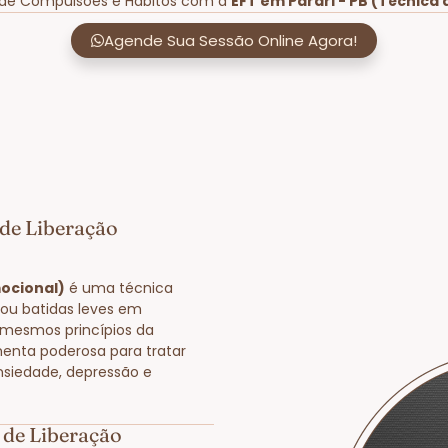
 de Compulsões e Hábitos com a
EFT em Parari - PB (Técnica
Agende Sua Sessão Online Agora!
 de Liberação
mocional)
é uma técnica
 ou batidas leves em
 mesmos princípios da
enta poderosa para tratar
nsiedade, depressão e
 de Liberação