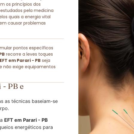
 os princípios dos
 estudados pela medicina
los quais a energia vital
podem causar problemas
imular pontos específicos
 PB
recorre a leves toques
EFT em Parari - PB
seja
ue não exige equipamentos
 - PB e
s as técnicas baseiam-se
rpo.
 a
EFT em Parari - PB
queios energéticos para