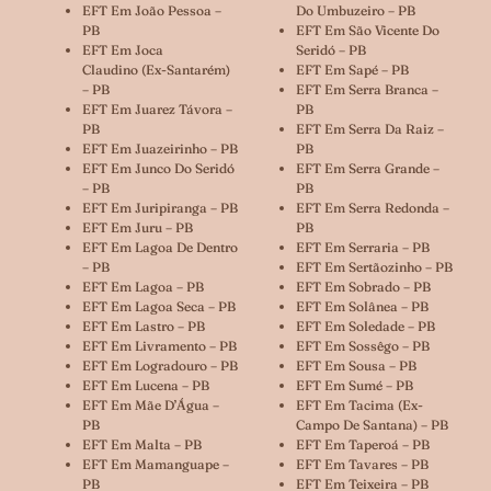
EFT Em João Pessoa –
Do Umbuzeiro – PB
PB
EFT Em São Vicente Do
EFT Em Joca
Seridó – PB
Claudino (ex-Santarém)
EFT Em Sapé – PB
– PB
EFT Em Serra Branca –
EFT Em Juarez Távora –
PB
PB
EFT Em Serra Da Raiz –
EFT Em Juazeirinho – PB
PB
EFT Em Junco Do Seridó
EFT Em Serra Grande –
– PB
PB
EFT Em Juripiranga – PB
EFT Em Serra Redonda –
EFT Em Juru – PB
PB
EFT Em Lagoa De Dentro
EFT Em Serraria – PB
– PB
EFT Em Sertãozinho – PB
EFT Em Lagoa – PB
EFT Em Sobrado – PB
EFT Em Lagoa Seca – PB
EFT Em Solânea – PB
EFT Em Lastro – PB
EFT Em Soledade – PB
EFT Em Livramento – PB
EFT Em Sossêgo – PB
EFT Em Logradouro – PB
EFT Em Sousa – PB
EFT Em Lucena – PB
EFT Em Sumé – PB
EFT Em Mãe D’Água –
EFT Em Tacima (ex-
PB
Campo De Santana) – PB
EFT Em Malta – PB
EFT Em Taperoá – PB
EFT Em Mamanguape –
EFT Em Tavares – PB
PB
EFT Em Teixeira – PB