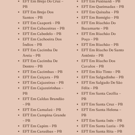
EFT Em Brejo Do Cruz –
EFT Em Puxinanã – PB
PB
EFT Em Queimadas – PB
EFT Em Brejo Dos
EFT Em Quixaba – PB
Santos – PB
EFT Em Remígio – PB
EFT Em Caaporã – PB
EFT Em Riachão Do
EFT Em Cabaceiras – PB
Bacamarte – PB
EFT Em Cabedelo – PB
EFT Em Riachão Do
EFT Em Cachoeira Dos
Poço – PB
Índios – PB
EFT Em Riachão – PB
EFT Em Cacimba De
EFT Em Riacho De Santo
Areia – PB
Antônio – PB
EFT Em Cacimba De
EFT Em Riacho Dos
Dentro – PB
Cavalos – PB
EFT Em Cacimbas – PB
EFT Em Rio Tinto – PB
EFT Em Caiçara – PB
EFT Em Salgadinho – PB
EFT Em Cajazeiras – PB
EFT Em Salgado De São
EFT Em Cajazeirinhas –
Félix – PB
PB
EFT Em Santa Cecília –
EFT Em Caldas Brandão
PB
– PB
EFT Em Santa Cruz – PB
EFT Em Camalaú – PB
EFT Em Santa Helena –
EFT Em Campina Grande
PB
– PB
EFT Em Santa Inês – PB
EFT Em Capim – PB
EFT Em Santa Luzia – PB
EFT Em Caraúbas – PB
EFT Em Santa Rita – PB