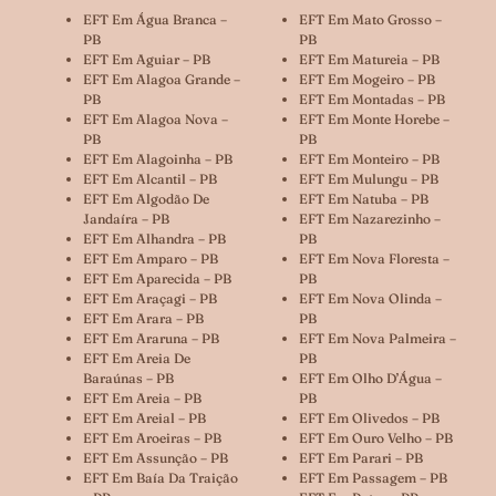
EFT Em Água Branca –
EFT Em Mato Grosso –
PB
PB
EFT Em Aguiar – PB
EFT Em Matureia – PB
EFT Em Alagoa Grande –
EFT Em Mogeiro – PB
PB
EFT Em Montadas – PB
EFT Em Alagoa Nova –
EFT Em Monte Horebe –
PB
PB
EFT Em Alagoinha – PB
EFT Em Monteiro – PB
EFT Em Alcantil – PB
EFT Em Mulungu – PB
EFT Em Algodão De
EFT Em Natuba – PB
Jandaíra – PB
EFT Em Nazarezinho –
EFT Em Alhandra – PB
PB
EFT Em Amparo – PB
EFT Em Nova Floresta –
EFT Em Aparecida – PB
PB
EFT Em Araçagi – PB
EFT Em Nova Olinda –
EFT Em Arara – PB
PB
EFT Em Araruna – PB
EFT Em Nova Palmeira –
EFT Em Areia De
PB
Baraúnas – PB
EFT Em Olho D’Água –
EFT Em Areia – PB
PB
EFT Em Areial – PB
EFT Em Olivedos – PB
EFT Em Aroeiras – PB
EFT Em Ouro Velho – PB
EFT Em Assunção – PB
EFT Em Parari – PB
EFT Em Baía Da Traição
EFT Em Passagem – PB