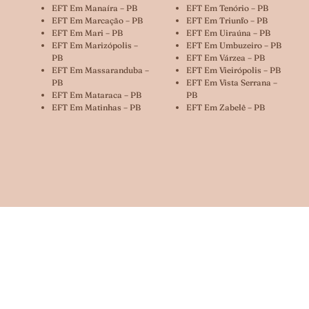
EFT Em Manaíra – PB
EFT Em Tenório – PB
EFT Em Marcação – PB
EFT Em Triunfo – PB
EFT Em Mari – PB
EFT Em Uiraúna – PB
EFT Em Marizópolis –
EFT Em Umbuzeiro – PB
PB
EFT Em Várzea – PB
EFT Em Massaranduba –
EFT Em Vieirópolis – PB
PB
EFT Em Vista Serrana –
EFT Em Mataraca – PB
PB
EFT Em Matinhas – PB
EFT Em Zabelê – PB