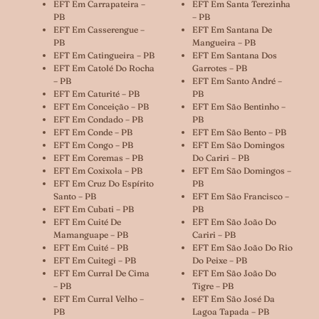
EFT Em Carrapateira –
EFT Em Santa Terezinha
PB
– PB
EFT Em Casserengue –
EFT Em Santana De
PB
Mangueira – PB
EFT Em Catingueira – PB
EFT Em Santana Dos
EFT Em Catolé Do Rocha
Garrotes – PB
– PB
EFT Em Santo André –
EFT Em Caturité – PB
PB
EFT Em Conceição – PB
EFT Em São Bentinho –
EFT Em Condado – PB
PB
EFT Em Conde – PB
EFT Em São Bento – PB
EFT Em Congo – PB
EFT Em São Domingos
EFT Em Coremas – PB
Do Cariri – PB
EFT Em Coxixola – PB
EFT Em São Domingos –
EFT Em Cruz Do Espírito
PB
Santo – PB
EFT Em São Francisco –
EFT Em Cubati – PB
PB
EFT Em Cuité De
EFT Em São João Do
Mamanguape – PB
Cariri – PB
EFT Em Cuité – PB
EFT Em São João Do Rio
EFT Em Cuitegi – PB
Do Peixe – PB
EFT Em Curral De Cima
EFT Em São João Do
– PB
Tigre – PB
EFT Em Curral Velho –
EFT Em São José Da
PB
Lagoa Tapada – PB