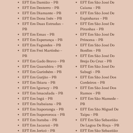
EFT Em Damião – PB
EFT Em São José De
EFT Em Desterro – PB
Caiana – PB
EFT Em Diamante – PB
EFT Em São José De
EFT Em Dona Inês – PB
Espinharas – PB
EFT Em Duas Estradas –
EFT Em São José De
PB
Piranhas – PB
EFT Em Emas – PB
EFT Em São José De
EFT Em Esperança – PB
Princesa – PB
EFT Em Fagundes – PB
EFT Em São José Do
EFT Em Frei Martinho –
Bonfim – PB
PB
EFT Em São José Do
EFT Em Gado Bravo – PB
Brejo Do Cruz – PB
EFT Em Guarabira – PB
EFT Em São José Do
EFT Em Gurinhém – PB
Sabugi – PB
EFT Em Gurjão – PB
EFT Em São José Dos
EFT Em Ibiara – PB
Cordeiros – PB
EFT Em Igaracy – PB
EFT Em São José Dos
EFT Em Imaculada – PB
Ramos – PB
EFT Em Ingá – PB
EFT Em São Mamede –
EFT Em Itabaiana – PB
PB
EFT Em Itaporanga – PB
EFT Em São Miguel De
EFT Em Itapororoca – PB
Taipu – PB
EFT Em Itatuba – PB
EFT Em São Sebastião
EFT Em Jacaraú – PB
De Lagoa De Roça – PB
EFT Em Jericó – PB
EFT Em São Sebastião