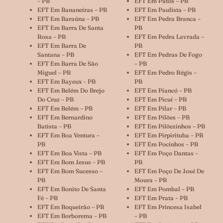
– PB
EFT Em Patos – PB
EFT Em Bananeiras – PB
EFT Em Paulista – PB
EFT Em Baraúna – PB
EFT Em Pedra Branca –
EFT Em Barra De Santa
PB
Rosa – PB
EFT Em Pedra Lavrada –
EFT Em Barra De
PB
Santana – PB
EFT Em Pedras De Fogo
EFT Em Barra De São
– PB
Miguel – PB
EFT Em Pedro Régis –
EFT Em Bayeux – PB
PB
EFT Em Belém Do Brejo
EFT Em Piancó – PB
Do Cruz – PB
EFT Em Picuí – PB
EFT Em Belém – PB
EFT Em Pilar – PB
EFT Em Bernardino
EFT Em Pilões – PB
Batista – PB
EFT Em Pilõezinhos – PB
EFT Em Boa Ventura –
EFT Em Pirpirituba – PB
PB
EFT Em Pocinhos – PB
EFT Em Boa Vista – PB
EFT Em Poço Dantas –
EFT Em Bom Jesus – PB
PB
EFT Em Bom Sucesso –
EFT Em Poço De José De
PB
Moura – PB
EFT Em Bonito De Santa
EFT Em Pombal – PB
Fé – PB
EFT Em Prata – PB
EFT Em Boqueirão – PB
EFT Em Princesa Isabel
EFT Em Borborema – PB
– PB