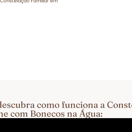
 Constelação Familiar em
e descubra como funciona a Cons
ine com Bonecos na Água: