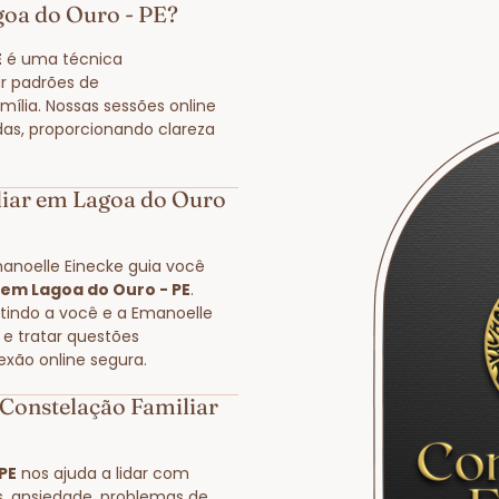
goa do Ouro - PE?
E
é uma técnica
r padrões de
ília. Nossas sessões online
das, proporcionando clareza
iar em Lagoa do Ouro
manoelle Einecke guia você
 em Lagoa do Ouro - PE
.
itindo a você e a Emanoelle
 e tratar questões
exão online segura.
Constelação Familiar
PE
nos ajuda a lidar com
s, ansiedade, problemas de