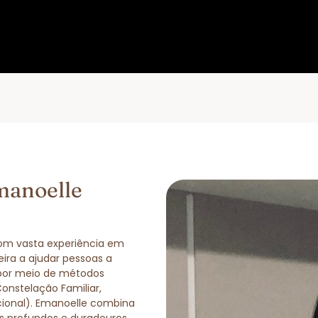
manoelle
com vasta experiência em
eira a ajudar pessoas a
 por meio de métodos
Constelação Familiar,
cional). Emanoelle combina