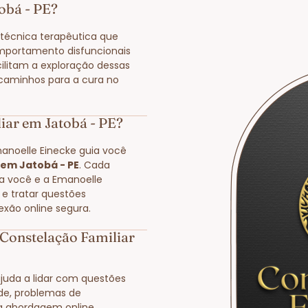
obá - PE?
técnica terapêutica que
mportamento disfuncionais
cilitam a exploração dessas
 caminhos para a cura no
iar em Jatobá - PE?
manoelle Einecke guia você
 em Jatobá - PE
. Cada
 a você e a Emanoelle
 e tratar questões
exão online segura.
Constelação Familiar
juda a lidar com questões
ade, problemas de
a abordagem online