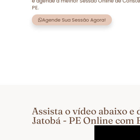
e agende a melhor Sessão Online de Conste
PE.
Agende Sua Sessão Agora!
Assista o vídeo abaixo 
Jatobá - PE Online com 