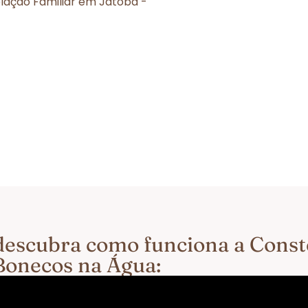
lação Familiar em Jatobá -
e descubra como funciona a Cons
Bonecos na Água: