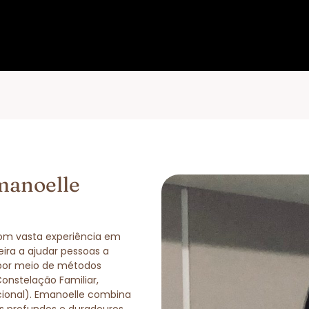
manoelle
com vasta experiência em
eira a ajudar pessoas a
 por meio de métodos
Constelação Familiar,
cional). Emanoelle combina