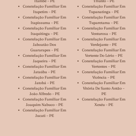
Itambé – PE
Triunfo – PE
Constelação Familiar Em
Constelação Familiar Em
Itapetim – PE
Tupanatinga – PE
Constelação Familiar Em
Constelação Familiar Em
Itapissuma – PE
Tuparetama – PE
Constelação Familiar Em
Constelação Familiar Em
Itaquitinga – PE
Venturosa – PE
Constelação Familiar Em
Constelação Familiar Em
Jaboatão Dos
Verdejante – PE
Guararapes – PE
Constelação Familiar Em
Constelação Familiar Em
Vertente Do Lério – PE
Jaqueira – PE
Constelação Familiar Em
Constelação Familiar Em
Vertentes – PE
Jataúba – PE
Constelação Familiar Em
Constelação Familiar Em
Vicência – PE
Jatobá – PE
Constelação Familiar Em
Constelação Familiar Em
Vitória De Santo Antão –
João Alfredo – PE
PE
Constelação Familiar Em
Constelação Familiar Em
Joaquim Nabuco – PE
Xexéu – PE
Constelação Familiar Em
Jucati – PE