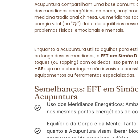
Acupuntura compartilham uma base comum: amb
dos meridianos energéticos do corpo, amplam
medicina tradicional chinesa. Os meridianos são
energia vital (ou "Qi") flui, e desequilíbrios ne
problemas físicos, emocionais e mentais.
Enquanto a Acupuntura utiliza agulhas para est
ao longo desses meridianos, a
EFT em Simão Di
toques (ou tapping) com os dedos. Isso permit
- SE
seja uma abordagem não invasiva e acessív
equipamentos ou ferramentas especializadas.
Semelhanças: EFT em Simão 
Acupuntura
Uso dos Meridianos Energéticos: Amba
nos mesmos pontos energéticos do co
Equilíbrio do Corpo e da Mente: Tanto
quanto a Acupuntura visam liberar blo