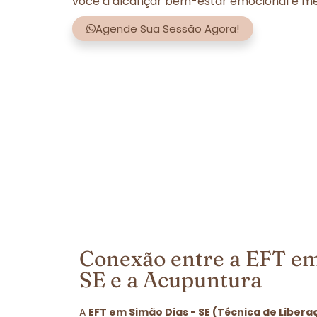
você a alcançar bem-estar emocional e men
Agende Sua Sessão Agora!
Conexão entre a EFT em
SE e a Acupuntura
A
EFT em Simão Dias - SE (Técnica de Liber