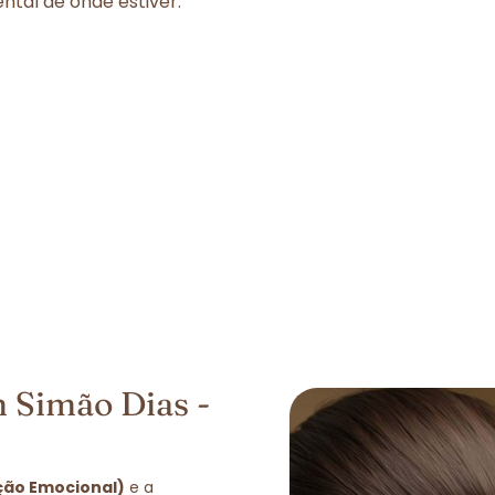
tal de onde estiver.
 Simão Dias -
ação Emocional)
e a