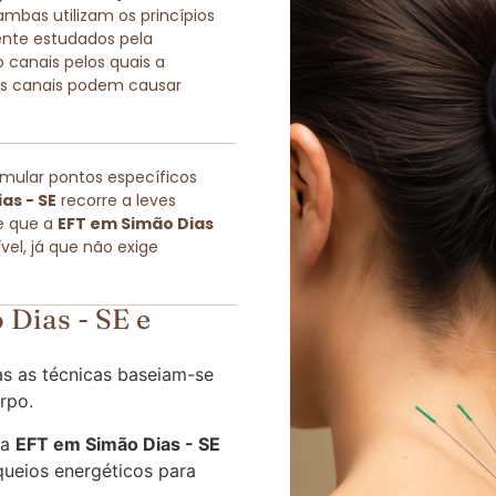
as utilizam os princípios
ente estudados pela
 canais pelos quais a
sses canais podem causar
imular pontos específicos
as - SE
recorre a leves
e que a
EFT em Simão Dias
el, já que não exige
Dias - SE e
s as técnicas baseiam-se
rpo.
 a
EFT em Simão Dias - SE
queios energéticos para