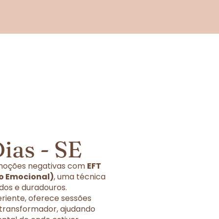
ias - SE
 emoções negativas com
EFT
ão Emocional)
, uma técnica
dos e duradouros.
eriente, oferece sessões
 transformador, ajudando