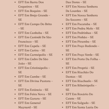
EFT Em Barra Dos
Das Dores – SE
Coqueiros – SE
EFT Em Nossa Senhora
EFT Em Boquim – SE
De Lourdes – SE
EFT Em Brejo Grande –
EFT Em Nossa Senhora
SE
Do Socorro – SE
EFT Em Campo Do Brito
EFT Em Pacatuba – SE
– SE
EFT Em Pedra Mole – SE
EFT Em Canhoba – SE
EFT Em Pedrinhas – SE
EFT Em Canindé De São
EFT Em Pinhão – SE
Francisco – SE
EFT Em Pirambu – SE
EFT Em Capela – SE
EFT Em Poço Redondo –
EFT Em Carira – SE
SE
EFT Em Carmópolis – SE
EFT Em Poço Verde – SE
EFT Em Cedro De São
EFT Em Porto Da Folha –
João – SE
SE
EFT Em Cristinápolis –
EFT Em Propriá – SE
SE
EFT Em Riachão Do
EFT Em Cumbe – SE
Dantas – SE
EFT Em Divina Pastora –
EFT Em Riachuelo – SE
SE
EFT Em Ribeirópolis –
EFT Em Estância – SE
SE
EFT Em Feira Nova – SE
EFT Em Rosário Do
EFT Em Gararu – SE
Catete – SE
EFT Em General
EFT Em Salgado – SE
Maynard – SE
EFT Em Santa Luzia Do