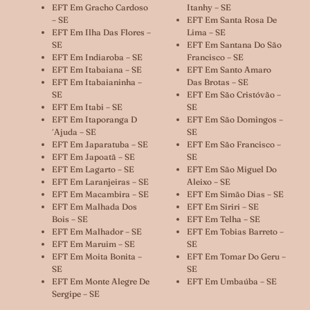
EFT Em Gracho Cardoso
Itanhy – SE
– SE
EFT Em Santa Rosa De
EFT Em Ilha Das Flores –
Lima – SE
SE
EFT Em Santana Do São
EFT Em Indiaroba – SE
Francisco – SE
EFT Em Itabaiana – SE
EFT Em Santo Amaro
EFT Em Itabaianinha –
Das Brotas – SE
SE
EFT Em São Cristóvão –
EFT Em Itabi – SE
SE
EFT Em Itaporanga D
EFT Em São Domingos –
´ajuda – SE
SE
EFT Em Japaratuba – SE
EFT Em São Francisco –
EFT Em Japoatã – SE
SE
EFT Em Lagarto – SE
EFT Em São Miguel Do
EFT Em Laranjeiras – SE
Aleixo – SE
EFT Em Macambira – SE
EFT Em Simão Dias – SE
EFT Em Malhada Dos
EFT Em Siriri – SE
Bois – SE
EFT Em Telha – SE
EFT Em Malhador – SE
EFT Em Tobias Barreto –
EFT Em Maruim – SE
SE
EFT Em Moita Bonita –
EFT Em Tomar Do Geru –
SE
SE
EFT Em Monte Alegre De
EFT Em Umbaúba – SE
Sergipe – SE