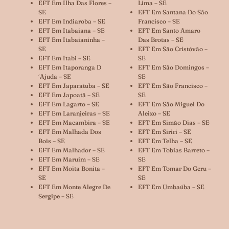
EFT Em Ilha Das Flores –
Lima – SE
SE
EFT Em Santana Do São
EFT Em Indiaroba – SE
Francisco – SE
EFT Em Itabaiana – SE
EFT Em Santo Amaro
EFT Em Itabaianinha –
Das Brotas – SE
SE
EFT Em São Cristóvão –
EFT Em Itabi – SE
SE
EFT Em Itaporanga D
EFT Em São Domingos –
´ajuda – SE
SE
EFT Em Japaratuba – SE
EFT Em São Francisco –
EFT Em Japoatã – SE
SE
EFT Em Lagarto – SE
EFT Em São Miguel Do
EFT Em Laranjeiras – SE
Aleixo – SE
EFT Em Macambira – SE
EFT Em Simão Dias – SE
EFT Em Malhada Dos
EFT Em Siriri – SE
Bois – SE
EFT Em Telha – SE
EFT Em Malhador – SE
EFT Em Tobias Barreto –
EFT Em Maruim – SE
SE
EFT Em Moita Bonita –
EFT Em Tomar Do Geru –
SE
SE
EFT Em Monte Alegre De
EFT Em Umbaúba – SE
Sergipe – SE