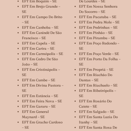
EFT Em Boquim – SE
De Lourdes – SE
EFT Em Brejo Grande –
EFT Em Nossa Senhora
SE
Do Socorro – SE
EFT Em Campo Do Brito
EFT Em Pacatuba – SE
– SE
EFT Em Pedra Mole – SE
EFT Em Canhoba – SE
EFT Em Pedrinhas – SE
EFT Em Canindé De São
EFT Em Pinhão – SE
Francisco – SE
EFT Em Pirambu – SE
EFT Em Capela – SE
EFT Em Poço Redondo –
EFT Em Carira – SE
SE
EFT Em Carmópolis – SE
EFT Em Poço Verde – SE
EFT Em Cedro De São
EFT Em Porto Da Folha –
João – SE
SE
EFT Em Cristinápolis –
EFT Em Propriá – SE
SE
EFT Em Riachão Do
EFT Em Cumbe – SE
Dantas – SE
EFT Em Divina Pastora –
EFT Em Riachuelo – SE
SE
EFT Em Ribeirópolis –
EFT Em Estância – SE
SE
EFT Em Feira Nova – SE
EFT Em Rosário Do
EFT Em Gararu – SE
Catete – SE
EFT Em General
EFT Em Salgado – SE
Maynard – SE
EFT Em Santa Luzia Do
EFT Em Gracho Cardoso
Itanhy – SE
– SE
EFT Em Santa Rosa De