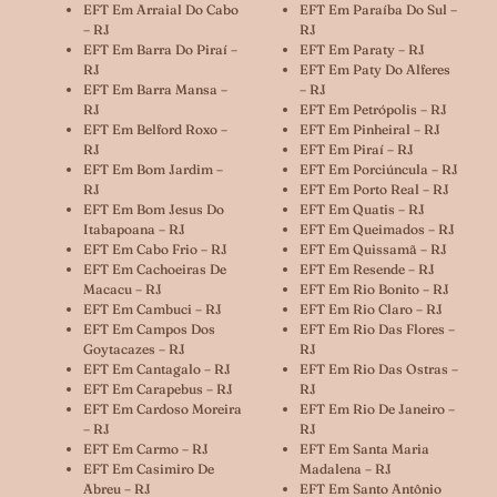
EFT Em Arraial Do Cabo
EFT Em Paraíba Do Sul –
– RJ
RJ
EFT Em Barra Do Piraí –
EFT Em Paraty – RJ
RJ
EFT Em Paty Do Alferes
EFT Em Barra Mansa –
– RJ
RJ
EFT Em Petrópolis – RJ
EFT Em Belford Roxo –
EFT Em Pinheiral – RJ
RJ
EFT Em Piraí – RJ
EFT Em Bom Jardim –
EFT Em Porciúncula – RJ
RJ
EFT Em Porto Real – RJ
EFT Em Bom Jesus Do
EFT Em Quatis – RJ
Itabapoana – RJ
EFT Em Queimados – RJ
EFT Em Cabo Frio – RJ
EFT Em Quissamã – RJ
EFT Em Cachoeiras De
EFT Em Resende – RJ
Macacu – RJ
EFT Em Rio Bonito – RJ
EFT Em Cambuci – RJ
EFT Em Rio Claro – RJ
EFT Em Campos Dos
EFT Em Rio Das Flores –
Goytacazes – RJ
RJ
EFT Em Cantagalo – RJ
EFT Em Rio Das Ostras –
EFT Em Carapebus – RJ
RJ
EFT Em Cardoso Moreira
EFT Em Rio De Janeiro –
– RJ
RJ
EFT Em Carmo – RJ
EFT Em Santa Maria
EFT Em Casimiro De
Madalena – RJ
Abreu – RJ
EFT Em Santo Antônio