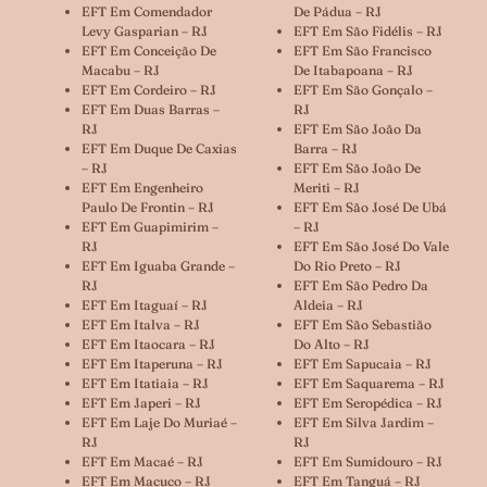
EFT Em Comendador
De Pádua – RJ
Levy Gasparian – RJ
EFT Em São Fidélis – RJ
EFT Em Conceição De
EFT Em São Francisco
Macabu – RJ
De Itabapoana – RJ
EFT Em Cordeiro – RJ
EFT Em São Gonçalo –
EFT Em Duas Barras –
RJ
RJ
EFT Em São João Da
EFT Em Duque De Caxias
Barra – RJ
– RJ
EFT Em São João De
EFT Em Engenheiro
Meriti – RJ
Paulo De Frontin – RJ
EFT Em São José De Ubá
EFT Em Guapimirim –
– RJ
RJ
EFT Em São José Do Vale
EFT Em Iguaba Grande –
Do Rio Preto – RJ
RJ
EFT Em São Pedro Da
EFT Em Itaguaí – RJ
Aldeia – RJ
EFT Em Italva – RJ
EFT Em São Sebastião
EFT Em Itaocara – RJ
Do Alto – RJ
EFT Em Itaperuna – RJ
EFT Em Sapucaia – RJ
EFT Em Itatiaia – RJ
EFT Em Saquarema – RJ
EFT Em Japeri – RJ
EFT Em Seropédica – RJ
EFT Em Laje Do Muriaé –
EFT Em Silva Jardim –
RJ
RJ
EFT Em Macaé – RJ
EFT Em Sumidouro – RJ
EFT Em Macuco – RJ
EFT Em Tanguá – RJ