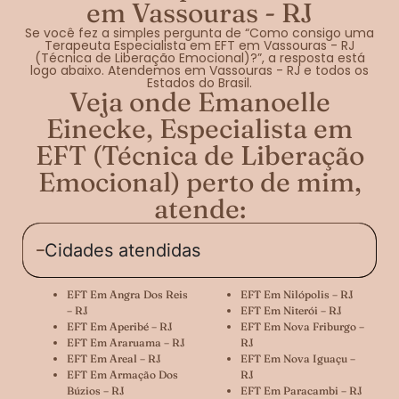
em Vassouras - RJ
Se você fez a simples pergunta de “Como consigo uma
Terapeuta Especialista em EFT em Vassouras - RJ
(Técnica de Liberação Emocional)?”, a resposta está
logo abaixo. Atendemos em Vassouras - RJ e todos os
Estados do Brasil.
Veja onde Emanoelle
Einecke, Especialista em
EFT (Técnica de Liberação
Emocional) perto de mim,
atende:
Cidades atendidas
EFT Em Angra Dos Reis
EFT Em Nilópolis – RJ
– RJ
EFT Em Niterói – RJ
EFT Em Aperibé – RJ
EFT Em Nova Friburgo –
EFT Em Araruama – RJ
RJ
EFT Em Areal – RJ
EFT Em Nova Iguaçu –
EFT Em Armação Dos
RJ
Búzios – RJ
EFT Em Paracambi – RJ