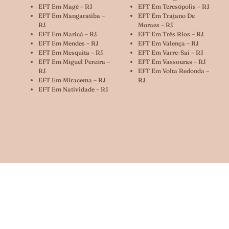
EFT Em Magé – RJ
EFT Em Teresópolis – RJ
EFT Em Mangaratiba –
EFT Em Trajano De
RJ
Moraes – RJ
EFT Em Maricá – RJ
EFT Em Três Rios – RJ
EFT Em Mendes – RJ
EFT Em Valença – RJ
EFT Em Mesquita – RJ
EFT Em Varre-Sai – RJ
EFT Em Miguel Pereira –
EFT Em Vassouras – RJ
RJ
EFT Em Volta Redonda –
EFT Em Miracema – RJ
RJ
EFT Em Natividade – RJ