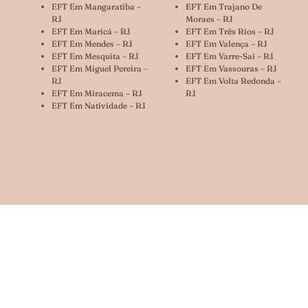
EFT Em Mangaratiba –
EFT Em Trajano De
RJ
Moraes – RJ
EFT Em Maricá – RJ
EFT Em Três Rios – RJ
EFT Em Mendes – RJ
EFT Em Valença – RJ
EFT Em Mesquita – RJ
EFT Em Varre-Sai – RJ
EFT Em Miguel Pereira –
EFT Em Vassouras – RJ
RJ
EFT Em Volta Redonda –
EFT Em Miracema – RJ
RJ
EFT Em Natividade – RJ