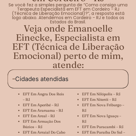
Se você fez a simples pergunta de “Como consigo uma
Terapeuta Especialista em EFT em Cordeiro - RJ
(Técnica de Liberação Emocional)?”, a resposta está
logo abaixo. Atendemos em Cordeiro - RJ e todos os
Estados do Brasil.
Veja onde Emanoelle
Einecke, Especialista em
EFT (Técnica de Liberação
Emocional) perto de mim,
atende:
Cidades atendidas
EFT Em Angra Dos Reis
EFT Em Nilópolis – RJ
– RJ
EFT Em Niterói – RJ
EFT Em Aperibé – RJ
EFT Em Nova Friburgo –
EFT Em Araruama – RJ
RJ
EFT Em Areal – RJ
EFT Em Nova Iguaçu –
EFT Em Armação Dos
RJ
Búzios – RJ
EFT Em Paracambi – RJ
EFT Em Arraial Do Cabo
EFT Em Paraíba Do Sul –