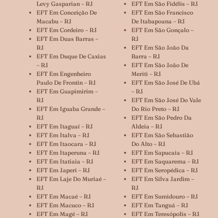
Levy Gasparian – RJ
EFT Em São Fidélis – RJ
EFT Em Conceição De
EFT Em São Francisco
Macabu – RJ
De Itabapoana – RJ
EFT Em Cordeiro – RJ
EFT Em São Gonçalo –
EFT Em Duas Barras –
RJ
RJ
EFT Em São João Da
EFT Em Duque De Caxias
Barra – RJ
– RJ
EFT Em São João De
EFT Em Engenheiro
Meriti – RJ
Paulo De Frontin – RJ
EFT Em São José De Ubá
EFT Em Guapimirim –
– RJ
RJ
EFT Em São José Do Vale
EFT Em Iguaba Grande –
Do Rio Preto – RJ
RJ
EFT Em São Pedro Da
EFT Em Itaguaí – RJ
Aldeia – RJ
EFT Em Italva – RJ
EFT Em São Sebastião
EFT Em Itaocara – RJ
Do Alto – RJ
EFT Em Itaperuna – RJ
EFT Em Sapucaia – RJ
EFT Em Itatiaia – RJ
EFT Em Saquarema – RJ
EFT Em Japeri – RJ
EFT Em Seropédica – RJ
EFT Em Laje Do Muriaé –
EFT Em Silva Jardim –
RJ
RJ
EFT Em Macaé – RJ
EFT Em Sumidouro – RJ
EFT Em Macuco – RJ
EFT Em Tanguá – RJ
EFT Em Magé – RJ
EFT Em Teresópolis – RJ