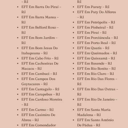
– RJ
RJ
EFT Em Barra Do Piraí –
EFT Em Paraty – RJ
RJ
EFT Em Paty Do Alferes
EFT Em Barra Mansa –
– RJ
RJ
EFT Em Petrópolis – RJ
EFT Em Belford Roxo –
EFT Em Pinheiral – RJ
RJ
EFT Em Piraí – RJ
EFT Em Bom Jardim –
EFT Em Porciúncula – RJ
RJ
EFT Em Porto Real – RJ
EFT Em Bom Jesus Do
EFT Em Quatis – RJ
Itabapoana – RJ
EFT Em Queimados – RJ
EFT Em Cabo Frio – RJ
EFT Em Quissamã – RJ
EFT Em Cachoeiras De
EFT Em Resende – RJ
Macacu – RJ
EFT Em Rio Bonito – RJ
EFT Em Cambuci – RJ
EFT Em Rio Claro – RJ
EFT Em Campos Dos
EFT Em Rio Das Flores –
Goytacazes – RJ
RJ
EFT Em Cantagalo – RJ
EFT Em Rio Das Ostras –
EFT Em Carapebus – RJ
RJ
EFT Em Cardoso Moreira
EFT Em Rio De Janeiro –
– RJ
RJ
EFT Em Carmo – RJ
EFT Em Santa Maria
EFT Em Casimiro De
Madalena – RJ
Abreu – RJ
EFT Em Santo Antônio
EFT Em Comendador
De Pádua – RJ