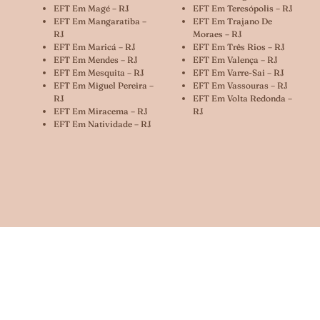
EFT Em Magé – RJ
EFT Em Teresópolis – RJ
EFT Em Mangaratiba –
EFT Em Trajano De
RJ
Moraes – RJ
EFT Em Maricá – RJ
EFT Em Três Rios – RJ
EFT Em Mendes – RJ
EFT Em Valença – RJ
EFT Em Mesquita – RJ
EFT Em Varre-Sai – RJ
EFT Em Miguel Pereira –
EFT Em Vassouras – RJ
RJ
EFT Em Volta Redonda –
EFT Em Miracema – RJ
RJ
EFT Em Natividade – RJ