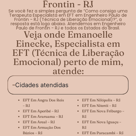
Frontin - RJ
Se você fez a simples pergunta de “Como consigo uma
Terapeuta Especialista em EFT em Engenheiro Paulo de
Frontin - RJ (Técnica de Liberação Emocional)?”, a
resposta está logo abaixo. Atendemos em Engenheiro
Paulo de Frontin - RJ e todos os Estados do Brasil.
Veja onde Emanoelle
Einecke, Especialista em
EFT (Técnica de Liberação
Emocional) perto de mim,
atende:
Cidades atendidas
EFT Em Angra Dos Reis
EFT Em Nilópolis – RJ
– RJ
EFT Em Niterói – RJ
EFT Em Aperibé – RJ
EFT Em Nova Friburgo –
EFT Em Araruama – RJ
RJ
EFT Em Areal – RJ
EFT Em Nova Iguaçu –
EFT Em Armação Dos
RJ
Búzios – RJ
EFT Em Paracambi – RJ