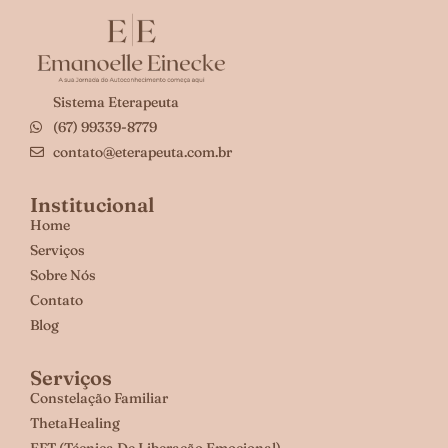
Sistema Eterapeuta
(67) 99339-8779
contato@eterapeuta.com.br
Institucional
Home
Serviços
Sobre Nós
Contato
Blog
Serviços
Constelação Familiar
ThetaHealing
EFT (Técnica De Liberação Emocional)