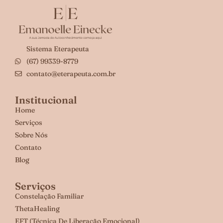
Sistema Eterapeuta
(67) 99339-8779
contato@eterapeuta.com.br
Institucional
Home
Serviços
Sobre Nós
Contato
Blog
Serviços
Constelação Familiar
ThetaHealing
EFT (Técnica De Liberação Emocional)