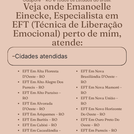
Veja onde Emanoelle
Einecke, Especialista em
EFT (Técnica de Liberação
Emocional) perto de mim,
atende:
Cidades atendidas
EFT Em Alta Floresta
EFT Em Nova
D’Oeste – RO
Brasilândia D’Oeste –
EFT Em Alto Alegre Dos
RO
Parecis – RO
EFT Em Nova Mamoré –
EFT Em Alto Paraíso –
RO
RO
EFT Em Nova União –
EFT Em Alvorada
RO
D’Oeste – RO
EFT Em Novo Horizonte
EFT Em Ariquemes – RO
Do Oeste – RO
EFT Em Buritis – RO
EFT Em Ouro Preto Do
EFT Em Cabixi – RO
Oeste – RO
EFT Em Cacaulândia –
EFT Em Parecis – RO