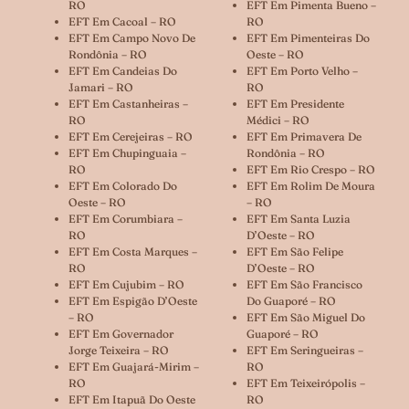
RO
EFT Em Pimenta Bueno –
EFT Em Cacoal – RO
RO
EFT Em Campo Novo De
EFT Em Pimenteiras Do
Rondônia – RO
Oeste – RO
EFT Em Candeias Do
EFT Em Porto Velho –
Jamari – RO
RO
EFT Em Castanheiras –
EFT Em Presidente
RO
Médici – RO
EFT Em Cerejeiras – RO
EFT Em Primavera De
EFT Em Chupinguaia –
Rondônia – RO
RO
EFT Em Rio Crespo – RO
EFT Em Colorado Do
EFT Em Rolim De Moura
Oeste – RO
– RO
EFT Em Corumbiara –
EFT Em Santa Luzia
RO
D’Oeste – RO
EFT Em Costa Marques –
EFT Em São Felipe
RO
D’Oeste – RO
EFT Em Cujubim – RO
EFT Em São Francisco
EFT Em Espigão D’Oeste
Do Guaporé – RO
– RO
EFT Em São Miguel Do
EFT Em Governador
Guaporé – RO
Jorge Teixeira – RO
EFT Em Seringueiras –
EFT Em Guajará-Mirim –
RO
RO
EFT Em Teixeirópolis –
EFT Em Itapuã Do Oeste
RO