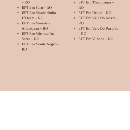
– RO
EFT Em Theobroma –
EFT Em Jaru – RO
RO
EFT Em Machadinho
EFT Em Urupá – RO
D’Oeste – RO
EFT Em Vale Do Anari –
EFT Em Ministro
RO
Andreazza – RO
EFT Em Vale Do Paraíso
EFT Em Mirante Da
– RO
Serra – RO
EFT Em Vilhena – RO
EFT Em Monte Negro –
RO