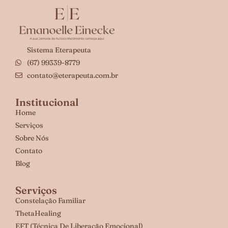
Sistema Eterapeuta
(67) 99339-8779
contato@eterapeuta.com.br
Institucional
Home
Serviços
Sobre Nós
Contato
Blog
Serviços
Constelação Familiar
ThetaHealing
EFT (Técnica De Liberação Emocional)