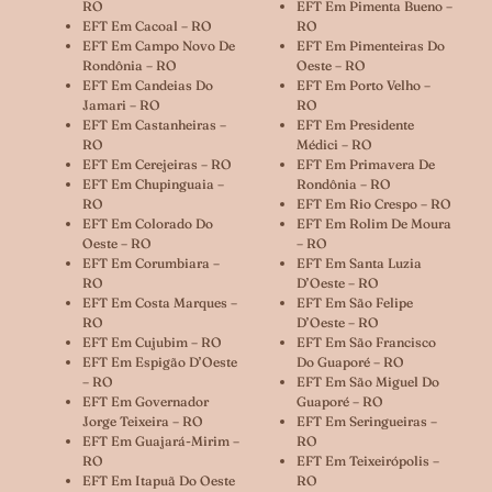
RO
EFT Em Pimenta Bueno –
EFT Em Cacoal – RO
RO
EFT Em Campo Novo De
EFT Em Pimenteiras Do
Rondônia – RO
Oeste – RO
EFT Em Candeias Do
EFT Em Porto Velho –
Jamari – RO
RO
EFT Em Castanheiras –
EFT Em Presidente
RO
Médici – RO
EFT Em Cerejeiras – RO
EFT Em Primavera De
EFT Em Chupinguaia –
Rondônia – RO
RO
EFT Em Rio Crespo – RO
EFT Em Colorado Do
EFT Em Rolim De Moura
Oeste – RO
– RO
EFT Em Corumbiara –
EFT Em Santa Luzia
RO
D’Oeste – RO
EFT Em Costa Marques –
EFT Em São Felipe
RO
D’Oeste – RO
EFT Em Cujubim – RO
EFT Em São Francisco
EFT Em Espigão D’Oeste
Do Guaporé – RO
– RO
EFT Em São Miguel Do
EFT Em Governador
Guaporé – RO
Jorge Teixeira – RO
EFT Em Seringueiras –
EFT Em Guajará-Mirim –
RO
RO
EFT Em Teixeirópolis –
EFT Em Itapuã Do Oeste
RO