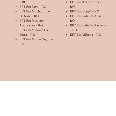
– RO
EFT Em Theobroma –
EFT Em Jaru – RO
RO
EFT Em Machadinho
EFT Em Urupá – RO
D’Oeste – RO
EFT Em Vale Do Anari –
EFT Em Ministro
RO
Andreazza – RO
EFT Em Vale Do Paraíso
EFT Em Mirante Da
– RO
Serra – RO
EFT Em Vilhena – RO
EFT Em Monte Negro –
RO