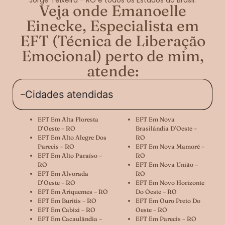
Veja onde Emanoelle
Einecke, Especialista em
EFT (Técnica de Liberação
Emocional) perto de mim,
atende:
Cidades atendidas
EFT Em Alta Floresta
EFT Em Nova
D’Oeste – RO
Brasilândia D’Oeste –
EFT Em Alto Alegre Dos
RO
Parecis – RO
EFT Em Nova Mamoré –
EFT Em Alto Paraíso –
RO
RO
EFT Em Nova União –
EFT Em Alvorada
RO
D’Oeste – RO
EFT Em Novo Horizonte
EFT Em Ariquemes – RO
Do Oeste – RO
EFT Em Buritis – RO
EFT Em Ouro Preto Do
EFT Em Cabixi – RO
Oeste – RO
EFT Em Cacaulândia –
EFT Em Parecis – RO