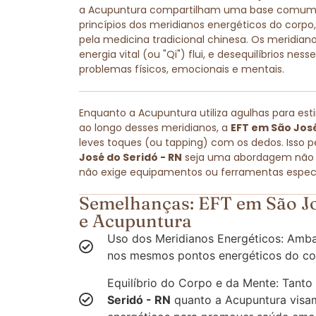
a Acupuntura compartilham uma base comum: 
princípios dos meridianos energéticos do cor
pela medicina tradicional chinesa. Os meridiano
energia vital (ou "Qi") flui, e desequilíbrios ne
problemas físicos, emocionais e mentais.
Enquanto a Acupuntura utiliza agulhas para est
ao longo desses meridianos, a
EFT em São José
leves toques (ou tapping) com os dedos. Isso 
José do Seridó - RN
seja uma abordagem não in
não exige equipamentos ou ferramentas especi
Semelhanças: EFT em São Jo
e Acupuntura
Uso dos Meridianos Energéticos: Amba
nos mesmos pontos energéticos do co
Equilíbrio do Corpo e da Mente: Tanto
Seridó - RN
quanto a Acupuntura visam