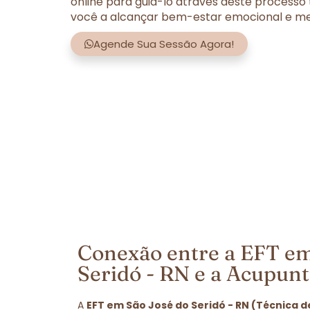
online para guiá-lo através deste processo
você a alcançar bem-estar emocional e men
Agende Sua Sessão Agora!
Conexão entre a EFT em
Seridó - RN e a Acupun
A
EFT em São José do Seridó - RN (Técnica 