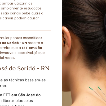
ambas utilizam os
po, amplamente estudados
s são canais pelos quais a
sses canais podem causar
imular pontos específicos
 do Seridó - RN
recorre a
permite que a
EFT em São
vasiva e acessível, já que
alizadas.
sé do Seridó - RN
s as técnicas baseiam-se
rpo.
 a
EFT em São José do
 liberar bloqueios