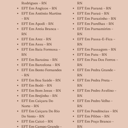
Rodrigues – RN
RN
EFT Em Angicos – RN
EFT Em Paraná – RN
EFT Em Antônio Martins
EFT Em Paraú – RN
– RN
EFT Em Parazinho – RN
EFT Em Apodi – RN
EFT Em Parelhas – RN
EFT Em Areia Branca –
EFT Em Parnamirim –
RN
RN
EFT Em Arez – RN
EFT Em Passa-E-Fica –
EFT Em Assu – RN
RN
EFT Em Baía Formosa –
EFT Em Passagem – RN
RN
EFT Em Patu – RN
EFT Em Baraúna – RN
EFT Em Pau Dos Ferros –
EFT Em Barcelona – RN
RN
EFT Em Bento Fernandes
EFT Em Pedra Grande –
– RN
RN
EFT Em Boa Saúde – RN
EFT Em Pedra Preta –
EFT Em Bodó – RN
RN
EFT Em Bom Jesus – RN
EFT Em Pedro Avelino –
EFT Em Brejinho – RN
RN
EFT Em Caiçara Do
EFT Em Pedro Velho –
Norte – RN
RN
EFT Em Caiçara Do Rio
EFT Em Pendências – RN
Do Vento – RN
EFT Em Pilões – RN
EFT Em Caicó – RN
EFT Em Poço Branco –
EFT Em Campo Grande –
RN