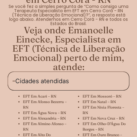
Se você fez a simples pergunta de “Como consigo uma
Terapeuta Especialista em EFT em Cerro Corá - RN
(Técnica de Liberação Emocional)?”, a resposta está
logo abaixo. Atendemos em Cerro Corá - RN e todos os
Estados do Brasil.
Veja onde Emanoelle
Einecke, Especialista em
EFT (Técnica de Liberação
Emocional) perto de mim,
atende:
Cidades atendidas
EFT Em Acari – RN
EFT Em Mossoró – RN
EFT Em Afonso Bezerra –
EFT Em Natal – RN
RN
EFT Em Nísia Floresta –
EFT Em Água Nova – RN
RN
EFT Em Alexandria – RN
EFT Em Nova Cruz – RN
EFT Em Almino Afonso –
EFT Em Olho-D’Água Do
RN
Borges – RN
EFT Em Alto Do
EFT Em Ouro Branco –