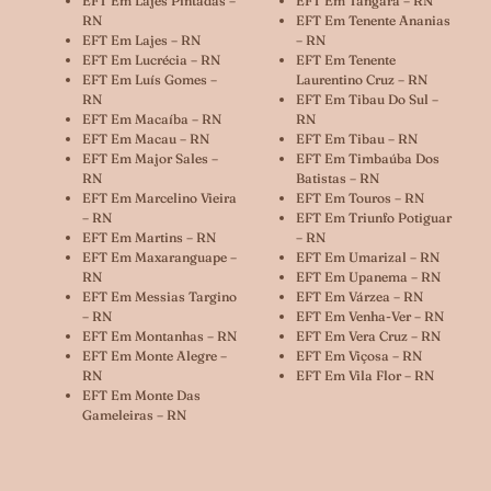
EFT Em Lajes Pintadas –
EFT Em Tangará – RN
RN
EFT Em Tenente Ananias
EFT Em Lajes – RN
– RN
EFT Em Lucrécia – RN
EFT Em Tenente
EFT Em Luís Gomes –
Laurentino Cruz – RN
RN
EFT Em Tibau Do Sul –
EFT Em Macaíba – RN
RN
EFT Em Macau – RN
EFT Em Tibau – RN
EFT Em Major Sales –
EFT Em Timbaúba Dos
RN
Batistas – RN
EFT Em Marcelino Vieira
EFT Em Touros – RN
– RN
EFT Em Triunfo Potiguar
EFT Em Martins – RN
– RN
EFT Em Maxaranguape –
EFT Em Umarizal – RN
RN
EFT Em Upanema – RN
EFT Em Messias Targino
EFT Em Várzea – RN
– RN
EFT Em Venha-Ver – RN
EFT Em Montanhas – RN
EFT Em Vera Cruz – RN
EFT Em Monte Alegre –
EFT Em Viçosa – RN
RN
EFT Em Vila Flor – RN
EFT Em Monte Das
Gameleiras – RN