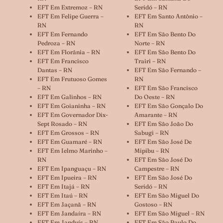
EFT Em Extremoz – RN
Seridó – RN
EFT Em Felipe Guerra –
EFT Em Santo Antônio –
RN
RN
EFT Em Fernando
EFT Em São Bento Do
Pedroza – RN
Norte – RN
EFT Em Florânia – RN
EFT Em São Bento Do
EFT Em Francisco
Trairi – RN
Dantas – RN
EFT Em São Fernando –
EFT Em Frutuoso Gomes
RN
– RN
EFT Em São Francisco
EFT Em Galinhos – RN
Do Oeste – RN
EFT Em Goianinha – RN
EFT Em São Gonçalo Do
EFT Em Governador Dix-
Amarante – RN
Sept Rosado – RN
EFT Em São João Do
EFT Em Grossos – RN
Sabugi – RN
EFT Em Guamaré – RN
EFT Em São José De
EFT Em Ielmo Marinho –
Mipibu – RN
RN
EFT Em São José Do
EFT Em Ipanguaçu – RN
Campestre – RN
EFT Em Ipueira – RN
EFT Em São José Do
EFT Em Itajá – RN
Seridó – RN
EFT Em Itaú – RN
EFT Em São Miguel Do
EFT Em Jaçanã – RN
Gostoso – RN
EFT Em Jandaíra – RN
EFT Em São Miguel – RN
EFT Em Janduís – RN
EFT Em São Paulo Do