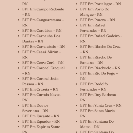
RN
EFT Em Portalegre – RN
EFT Em Campo Redondo
EFT Em Porto Do
– RN
Mangue – RN
EFT Em Canguaretama –
EFT Em Pureza – RN
RN
EFT Em Rafael
EFT Em Caraúbas – RN
Fernandes – RN
EFT Em Carnaúba Dos
EFT Em Rafael Godeiro –
Dantas – RN
RN
EFT Em Carnaubais – RN
EFT Em Riacho Da Cruz
EFT Em Ceará-Mirim –
– RN
RN
EFT Em Riacho De
EFT Em Cerro Corá – RN
Santana – RN
EFT Em Coronel Ezequiel
EFT Em Riachuelo – RN
– RN
EFT Em Rio Do Fogo –
EFT Em Coronel João
RN
Pessoa – RN
EFT Em Rodolfo
EFT Em Cruzeta – RN
Fernandes – RN
EFT Em Currais Novos –
EFT Em Ruy Barbosa –
RN
RN
EFT Em Doutor
EFT Em Santa Cruz – RN
Severiano – RN
EFT Em Santa Maria –
EFT Em Encanto – RN
RN
EFT Em Equador – RN
EFT Em Santana Do
EFT Em Espírito Santo –
Matos – RN
RN
EFT Em Santana Do