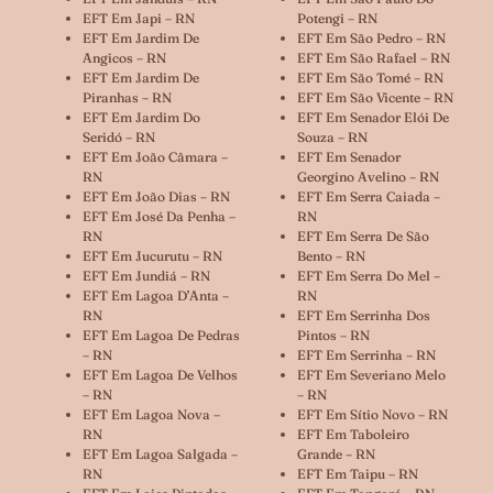
EFT Em Japi – RN
Potengi – RN
EFT Em Jardim De
EFT Em São Pedro – RN
Angicos – RN
EFT Em São Rafael – RN
EFT Em Jardim De
EFT Em São Tomé – RN
Piranhas – RN
EFT Em São Vicente – RN
EFT Em Jardim Do
EFT Em Senador Elói De
Seridó – RN
Souza – RN
EFT Em João Câmara –
EFT Em Senador
RN
Georgino Avelino – RN
EFT Em João Dias – RN
EFT Em Serra Caiada –
EFT Em José Da Penha –
RN
RN
EFT Em Serra De São
EFT Em Jucurutu – RN
Bento – RN
EFT Em Jundiá – RN
EFT Em Serra Do Mel –
EFT Em Lagoa D’Anta –
RN
RN
EFT Em Serrinha Dos
EFT Em Lagoa De Pedras
Pintos – RN
– RN
EFT Em Serrinha – RN
EFT Em Lagoa De Velhos
EFT Em Severiano Melo
– RN
– RN
EFT Em Lagoa Nova –
EFT Em Sítio Novo – RN
RN
EFT Em Taboleiro
EFT Em Lagoa Salgada –
Grande – RN
RN
EFT Em Taipu – RN