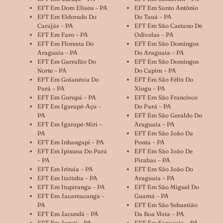
EFT Em Dom Eliseu – PA
EFT Em Santo Antônio
EFT Em Eldorado Do
Do Tauá – PA
Carajás – PA
EFT Em São Caetano De
EFT Em Faro – PA
Odivelas – PA
EFT Em Floresta Do
EFT Em São Domingos
Araguaia – PA
Do Araguaia – PA
EFT Em Garrafão Do
EFT Em São Domingos
Norte – PA
Do Capim – PA
EFT Em Goianésia Do
EFT Em São Félix Do
Pará – PA
Xingu – PA
EFT Em Gurupá – PA
EFT Em São Francisco
EFT Em Igarapé-Açu –
Do Pará – PA
PA
EFT Em São Geraldo Do
EFT Em Igarapé-Miri –
Araguaia – PA
PA
EFT Em São João Da
EFT Em Inhangapi – PA
Ponta – PA
EFT Em Ipixuna Do Pará
EFT Em São João De
– PA
Pirabas – PA
EFT Em Irituia – PA
EFT Em São João Do
EFT Em Itaituba – PA
Araguaia – PA
EFT Em Itupiranga – PA
EFT Em São Miguel Do
EFT Em Jacareacanga –
Guamá – PA
PA
EFT Em São Sebastião
EFT Em Jacundá – PA
Da Boa Vista – PA
EFT Em Juruti – PA
EFT Em Sapucaia – PA