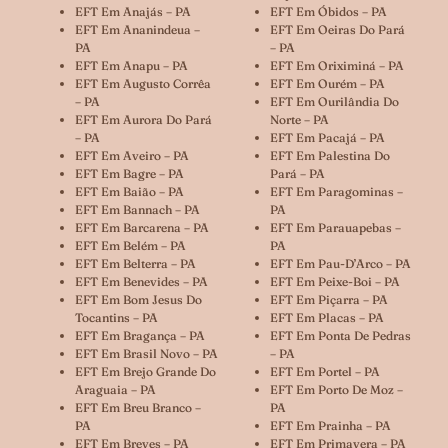
EFT Em Anajás – PA
EFT Em Óbidos – PA
EFT Em Ananindeua –
EFT Em Oeiras Do Pará
PA
– PA
EFT Em Anapu – PA
EFT Em Oriximiná – PA
EFT Em Augusto Corrêa
EFT Em Ourém – PA
– PA
EFT Em Ourilândia Do
EFT Em Aurora Do Pará
Norte – PA
– PA
EFT Em Pacajá – PA
EFT Em Aveiro – PA
EFT Em Palestina Do
EFT Em Bagre – PA
Pará – PA
EFT Em Baião – PA
EFT Em Paragominas –
EFT Em Bannach – PA
PA
EFT Em Barcarena – PA
EFT Em Parauapebas –
EFT Em Belém – PA
PA
EFT Em Belterra – PA
EFT Em Pau-D’Arco – PA
EFT Em Benevides – PA
EFT Em Peixe-Boi – PA
EFT Em Bom Jesus Do
EFT Em Piçarra – PA
Tocantins – PA
EFT Em Placas – PA
EFT Em Bragança – PA
EFT Em Ponta De Pedras
EFT Em Brasil Novo – PA
– PA
EFT Em Brejo Grande Do
EFT Em Portel – PA
Araguaia – PA
EFT Em Porto De Moz –
EFT Em Breu Branco –
PA
PA
EFT Em Prainha – PA
EFT Em Breves – PA
EFT Em Primavera – PA