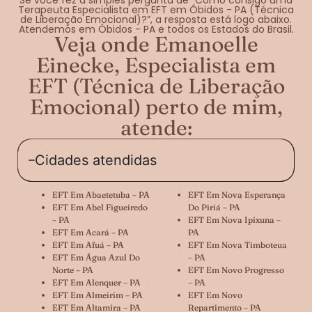
Terapeuta Especialista em EFT em Óbidos - PA (Técnica
de Liberação Emocional)?”, a resposta está logo abaixo.
Atendemos em Óbidos - PA e todos os Estados do Brasil.
Veja onde Emanoelle
Einecke, Especialista em
EFT (Técnica de Liberação
Emocional) perto de mim,
atende:
Cidades atendidas
EFT Em Abaetetuba – PA
EFT Em Nova Esperança
EFT Em Abel Figueiredo
Do Piriá – PA
– PA
EFT Em Nova Ipixuna –
EFT Em Acará – PA
PA
EFT Em Afuá – PA
EFT Em Nova Timboteua
EFT Em Água Azul Do
– PA
Norte – PA
EFT Em Novo Progresso
EFT Em Alenquer – PA
– PA
EFT Em Almeirim – PA
EFT Em Novo
EFT Em Altamira – PA
Repartimento – PA