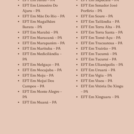
EFT Em Limoeiro Do
EFT Em Senador José
Ajuru – PA
Porfírio – PA
EFT Em Mãe Do Rio – PA
EFT Em Soure – PA
EFT Em Magalhães
EFT Em Tailândia – PA
Barata – PA
EFT Em Terra Alta – PA
EFT Em Marabá – PA
EFT Em Terra Santa – PA
EFT Em Maracanã – PA
EFT Em Tomé-Açu – PA
EFT Em Marapanim – PA
EFT Em Tracuateua – PA
EFT Em Marituba – PA
EFT Em Trairão – PA
EFT Em Medicilândia –
EFT Em Tucumã – PA
PA
EFT Em Tucuruí – PA
EFT Em Melgaço – PA
EFT Em Ulianópolis – PA
EFT Em Mocajuba – PA
EFT Em Uruará – PA
EFT Em Moju – PA
EFT Em Vigia – PA
EFT Em Mojuí Dos
EFT Em Viseu – PA
Campos – PA
EFT Em Vitória Do Xingu
EFT Em Monte Alegre –
– PA
PA
EFT Em Xinguara – PA
EFT Em Muaná – PA