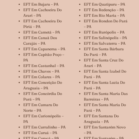
EFT Em Bujaru – PA
EFT Em Quatipuru – PA
EFT Em Cachoeira Do
EFT Em Redenção – PA
Arari – PA
EFT Em Rio Maria – PA
EFT Em Cachoeira Do
EFT Em Rondon Do Pará
Piriá – PA
– PA
EFT Em Cametá – PA
EFT Em Rurópolis – PA
EFT Em Canaã Dos
EFT Em Salinópolis – PA
Carajás – PA
EFT Em Salvaterra – PA
EFT Em Capanema – PA
EFT Em Santa Bárbara
EFT Em Capitão Poço –
Do Pará – PA
PA
EFT Em Santa Cruz Do
EFT Em Castanhal – PA
Arari – PA
EFT Em Chaves – PA
EFT Em Santa Izabel Do
EFT Em Colares – PA
Pará – PA
EFT Em Conceição Do
EFT Em Santa Luzia Do
Araguaia – PA
Pará – PA
EFT Em Concórdia Do
EFT Em Santa Maria Das
Pará – PA
Barreiras – PA
EFT Em Cumaru Do
EFT Em Santa Maria Do
Norte – PA
Pará – PA
EFT Em Curionópolis –
EFT Em Santana Do
PA
Araguaia – PA
EFT Em Curralinho – PA
EFT Em Santarém Novo
EFT Em Curuá – PA
– PA
EFT Em Curuçá – PA
EFT Em Santarém – PA