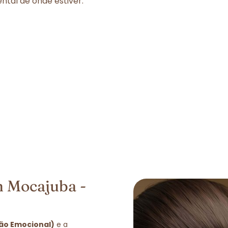
tal de onde estiver.
m Mocajuba -
ção Emocional)
e a