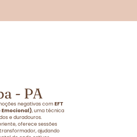
a - PA
 emoções negativas com
EFT
o Emocional)
, uma técnica
dos e duradouros.
eriente, oferece sessões
 transformador, ajudando