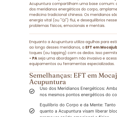
Acupuntura compartilham uma base comum: amb
dos meridianos energéticos do corpo, amplam
medicina tradicional chinesa. Os meridianos são
energia vital (ou "Qi") flui, e desequilíbrios ne
problemas físicos, emocionais e mentais.
Enquanto a Acupuntura utiliza agulhas para est
ao longo desses meridianos, a
EFT em Mocajub
toques (ou tapping) com os dedos. Isso permit
- PA
seja uma abordagem não invasiva e acessív
equipamentos ou ferramentas especializadas.
Semelhanças: EFT em Mocaj
Acupuntura
Uso dos Meridianos Energéticos: Amba
nos mesmos pontos energéticos do co
Equilíbrio do Corpo e da Mente: Tanto
quanto a Acupuntura visam liberar blo