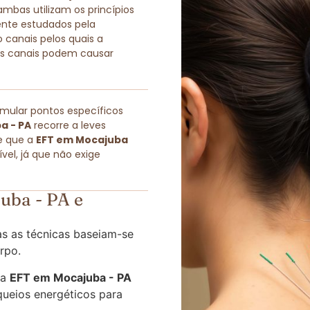
as utilizam os princípios
ente estudados pela
 canais pelos quais a
sses canais podem causar
imular pontos específicos
a - PA
recorre a leves
e que a
EFT em Mocajuba
el, já que não exige
uba - PA e
s as técnicas baseiam-se
rpo.
 a
EFT em Mocajuba - PA
queios energéticos para