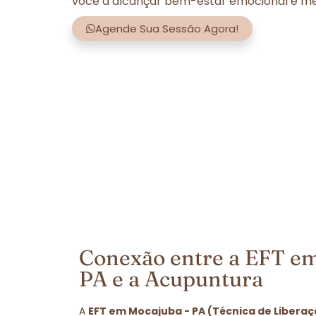
você a alcançar bem-estar emocional e men
Agende Sua Sessão Agora!
Conexão entre a EFT e
PA e a Acupuntura
A
EFT em Mocajuba - PA (Técnica de Libera