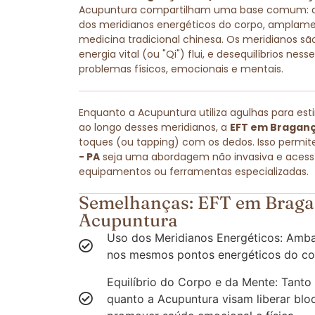
Acupuntura compartilham uma base comum: amb
dos meridianos energéticos do corpo, amplam
medicina tradicional chinesa. Os meridianos são
energia vital (ou "Qi") flui, e desequilíbrios ne
problemas físicos, emocionais e mentais.
Enquanto a Acupuntura utiliza agulhas para est
ao longo desses meridianos, a
EFT em Braganç
toques (ou tapping) com os dedos. Isso permit
- PA
seja uma abordagem não invasiva e acessív
equipamentos ou ferramentas especializadas.
Semelhanças: EFT em Braga
Acupuntura
Uso dos Meridianos Energéticos: Amba
nos mesmos pontos energéticos do co
Equilíbrio do Corpo e da Mente: Tanto
quanto a Acupuntura visam liberar blo