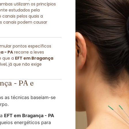
as utilizam os princípios
ente estudados pela
 canais pelos quais a
sses canais podem causar
imular pontos específicos
a - PA
recorre a leves
e que a
EFT em Bragança
el, já que não exige
nça - PA e
s as técnicas baseiam-se
rpo.
 a
EFT em Bragança - PA
queios energéticos para