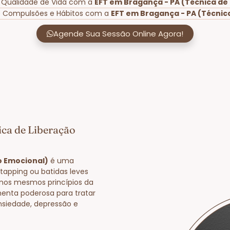
 Qualidade de Vida com a
EFT em Bragança - PA (Técnica de
e Compulsões e Hábitos com a
EFT em Bragança - PA (Técnic
Agende Sua Sessão Online Agora!
ica de Liberação
o Emocional)
é uma
tapping ou batidas leves
nos mesmos princípios da
enta poderosa para tratar
nsiedade, depressão e