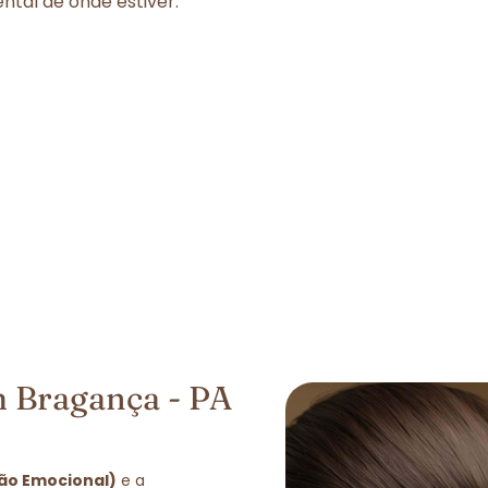
tal de onde estiver.
 Bragança - PA
ção Emocional)
e a