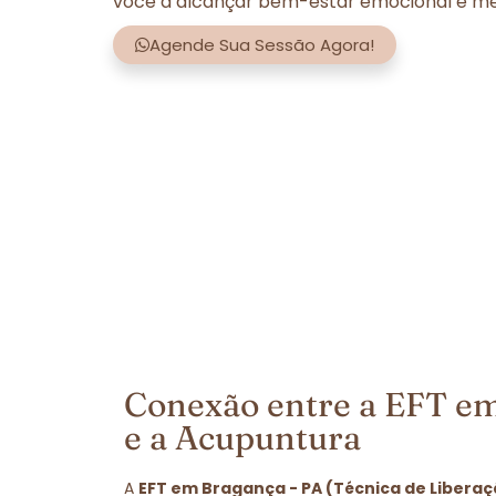
você a alcançar bem-estar emocional e men
Agende Sua Sessão Agora!
Conexão entre a EFT em
e a Acupuntura
A
EFT em Bragança - PA (Técnica de Libera