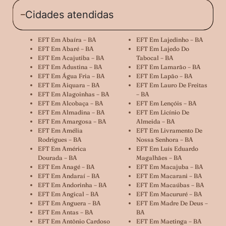
Cidades atendidas
EFT Em Abaíra – BA
EFT Em Lajedinho – BA
EFT Em Abaré – BA
EFT Em Lajedo Do
EFT Em Acajutiba – BA
Tabocal – BA
EFT Em Adustina – BA
EFT Em Lamarão – BA
EFT Em Água Fria – BA
EFT Em Lapão – BA
EFT Em Aiquara – BA
EFT Em Lauro De Freitas
EFT Em Alagoinhas – BA
– BA
EFT Em Alcobaça – BA
EFT Em Lençóis – BA
EFT Em Almadina – BA
EFT Em Licínio De
EFT Em Amargosa – BA
Almeida – BA
EFT Em Amélia
EFT Em Livramento De
Rodrigues – BA
Nossa Senhora – BA
EFT Em América
EFT Em Luís Eduardo
Dourada – BA
Magalhães – BA
EFT Em Anagé – BA
EFT Em Macajuba – BA
EFT Em Andaraí – BA
EFT Em Macarani – BA
EFT Em Andorinha – BA
EFT Em Macaúbas – BA
EFT Em Angical – BA
EFT Em Macururé – BA
EFT Em Anguera – BA
EFT Em Madre De Deus –
EFT Em Antas – BA
BA
EFT Em Antônio Cardoso
EFT Em Maetinga – BA