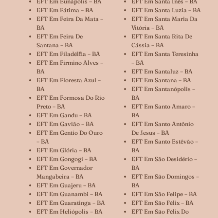
EFT Em Eunápolis – BA
EFT Em Santa Inês – BA
EFT Em Fátima – BA
EFT Em Santa Luzia – BA
EFT Em Feira Da Mata –
EFT Em Santa Maria Da
BA
Vitória – BA
EFT Em Feira De
EFT Em Santa Rita De
Santana – BA
Cássia – BA
EFT Em Filadélfia – BA
EFT Em Santa Teresinha
EFT Em Firmino Alves –
– BA
BA
EFT Em Santaluz – BA
EFT Em Floresta Azul –
EFT Em Santana – BA
BA
EFT Em Santanópolis –
EFT Em Formosa Do Rio
BA
Preto – BA
EFT Em Santo Amaro –
EFT Em Gandu – BA
BA
EFT Em Gavião – BA
EFT Em Santo Antônio
EFT Em Gentio Do Ouro
De Jesus – BA
– BA
EFT Em Santo Estêvão –
EFT Em Glória – BA
BA
EFT Em Gongogi – BA
EFT Em São Desidério –
EFT Em Governador
BA
Mangabeira – BA
EFT Em São Domingos –
EFT Em Guajeru – BA
BA
EFT Em Guanambi – BA
EFT Em São Felipe – BA
EFT Em Guaratinga – BA
EFT Em São Félix – BA
EFT Em Heliópolis – BA
EFT Em São Félix Do