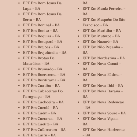
EFT Em Bom Jesus Da
BA
Lapa – BA
EFT Em Muniz Ferreira –
EFT Em Bom Jesus Da
BA
Serra – BA
EFT Em Muquém Do São
EFT Em Boninal – BA
Francisco – BA
EFT Em Bonito – BA
EFT Em Muritiba – BA
EFT Em Boquira – BA
EFT Em Mutuípe – BA
EFT Em Botuporã – BA
EFT Em Nazaré – BA
EFT Em Brejões – BA
EFT Em Nilo Peçanha –
EFT Em Brejolândia – BA
BA
EFT Em Brotas De
EFT Em Nordestina – BA
Macaúbas – BA
EFT Em Nova Canaã –
EFT Em Brumado – BA
BA
EFT Em Buerarema – BA
EFT Em Nova Fátima –
EFT Em Buritirama – BA
BA
EFT Em Caatiba – BA
EFT Em Nova Ibiá – BA
EFT Em Cabaceiras Do
EFT Em Nova Itarana –
Paraguaçu – BA
BA
EFT Em Cachoeira – BA
EFT Em Nova Redenção
EFT Em Caculé – BA
– BA
EFT Em Caém – BA
EFT Em Nova Soure – BA
EFT Em Caetanos – BA
EFT Em Nova Viçosa –
EFT Em Caetité – BA
BA
EFT Em Cafarnaum – BA
EFT Em Novo Horizonte
EFT Em Cairu – BA
– BA