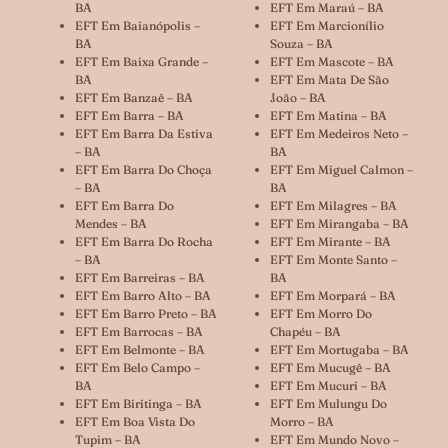
BA
EFT Em Maraú – BA
EFT Em Baianópolis –
EFT Em Marcionílio
BA
Souza – BA
EFT Em Baixa Grande –
EFT Em Mascote – BA
BA
EFT Em Mata De São
EFT Em Banzaê – BA
João – BA
EFT Em Barra – BA
EFT Em Matina – BA
EFT Em Barra Da Estiva
EFT Em Medeiros Neto –
– BA
BA
EFT Em Barra Do Choça
EFT Em Miguel Calmon –
– BA
BA
EFT Em Barra Do
EFT Em Milagres – BA
Mendes – BA
EFT Em Mirangaba – BA
EFT Em Barra Do Rocha
EFT Em Mirante – BA
– BA
EFT Em Monte Santo –
EFT Em Barreiras – BA
BA
EFT Em Barro Alto – BA
EFT Em Morpará – BA
EFT Em Barro Preto – BA
EFT Em Morro Do
EFT Em Barrocas – BA
Chapéu – BA
EFT Em Belmonte – BA
EFT Em Mortugaba – BA
EFT Em Belo Campo –
EFT Em Mucugê – BA
BA
EFT Em Mucuri – BA
EFT Em Biritinga – BA
EFT Em Mulungu Do
EFT Em Boa Vista Do
Morro – BA
Tupim – BA
EFT Em Mundo Novo –