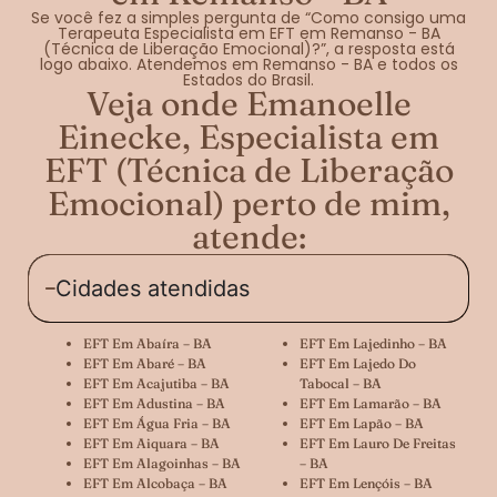
Se você fez a simples pergunta de “Como consigo uma
Terapeuta Especialista em EFT em Remanso - BA
(Técnica de Liberação Emocional)?”, a resposta está
logo abaixo. Atendemos em Remanso - BA e todos os
Estados do Brasil.
Veja onde Emanoelle
Einecke, Especialista em
EFT (Técnica de Liberação
Emocional) perto de mim,
atende:
Cidades atendidas
EFT Em Abaíra – BA
EFT Em Lajedinho – BA
EFT Em Abaré – BA
EFT Em Lajedo Do
EFT Em Acajutiba – BA
Tabocal – BA
EFT Em Adustina – BA
EFT Em Lamarão – BA
EFT Em Água Fria – BA
EFT Em Lapão – BA
EFT Em Aiquara – BA
EFT Em Lauro De Freitas
EFT Em Alagoinhas – BA
– BA
EFT Em Alcobaça – BA
EFT Em Lençóis – BA