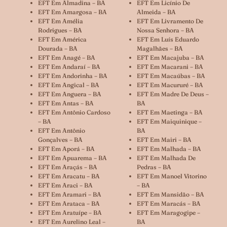
EFT Em Almadina – BA
EFT Em Licínio De
EFT Em Amargosa – BA
Almeida – BA
EFT Em Amélia
EFT Em Livramento De
Rodrigues – BA
Nossa Senhora – BA
EFT Em América
EFT Em Luís Eduardo
Dourada – BA
Magalhães – BA
EFT Em Anagé – BA
EFT Em Macajuba – BA
EFT Em Andaraí – BA
EFT Em Macarani – BA
EFT Em Andorinha – BA
EFT Em Macaúbas – BA
EFT Em Angical – BA
EFT Em Macururé – BA
EFT Em Anguera – BA
EFT Em Madre De Deus –
EFT Em Antas – BA
BA
EFT Em Antônio Cardoso
EFT Em Maetinga – BA
– BA
EFT Em Maiquinique –
EFT Em Antônio
BA
Gonçalves – BA
EFT Em Mairi – BA
EFT Em Aporá – BA
EFT Em Malhada – BA
EFT Em Apuarema – BA
EFT Em Malhada De
EFT Em Araçás – BA
Pedras – BA
EFT Em Aracatu – BA
EFT Em Manoel Vitorino
EFT Em Araci – BA
– BA
EFT Em Aramari – BA
EFT Em Mansidão – BA
EFT Em Arataca – BA
EFT Em Maracás – BA
EFT Em Aratuípe – BA
EFT Em Maragogipe –
EFT Em Aurelino Leal –
BA