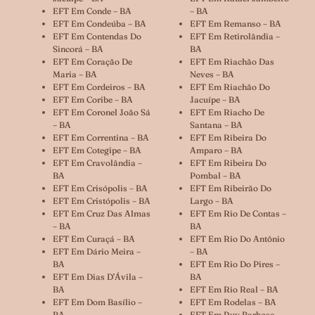
EFT Em Conde – BA
– BA
EFT Em Condeúba – BA
EFT Em Remanso – BA
EFT Em Contendas Do
EFT Em Retirolândia –
Sincorá – BA
BA
EFT Em Coração De
EFT Em Riachão Das
Maria – BA
Neves – BA
EFT Em Cordeiros – BA
EFT Em Riachão Do
EFT Em Coribe – BA
Jacuípe – BA
EFT Em Coronel João Sá
EFT Em Riacho De
– BA
Santana – BA
EFT Em Correntina – BA
EFT Em Ribeira Do
EFT Em Cotegipe – BA
Amparo – BA
EFT Em Cravolândia –
EFT Em Ribeira Do
BA
Pombal – BA
EFT Em Crisópolis – BA
EFT Em Ribeirão Do
EFT Em Cristópolis – BA
Largo – BA
EFT Em Cruz Das Almas
EFT Em Rio De Contas –
– BA
BA
EFT Em Curaçá – BA
EFT Em Rio Do Antônio
EFT Em Dário Meira –
– BA
BA
EFT Em Rio Do Pires –
EFT Em Dias D’Ávila –
BA
BA
EFT Em Rio Real – BA
EFT Em Dom Basílio –
EFT Em Rodelas – BA
BA
EFT Em Ruy Barbosa –