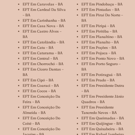
EFT Em Caravelas – BA
EFT Em Pindobaçu – BA
EFT Em Cardeal Da Silva
EFT Em Pintadas – BA
– BA
EFT Em Piraí Do Norte –
EFT Em Carinhanha – BA
BA
EFT Em Casa Nova – BA
EFT Em Piripá – BA
EFT Em Castro Alves –
EFT Em Piritiba – BA
BA
EFT Em Planaltino – BA
EFT Em Catolândia – BA
EFT Em Planalto – BA
EFT Em Catu – BA
EFT Em Poções – BA
EFT Em Caturama – BA
EFT Em Pojuca – BA
EFT Em Central – BA
EFT Em Ponto Novo – BA
EFT Em Chorrochó – BA
EFT Em Porto Seguro –
EFT Em Cícero Dantas –
BA
BA
EFT Em Potiraguá – BA
EFT Em Cipó – BA
EFT Em Prado – BA
EFT Em Coaraci – BA
EFT Em Presidente Dutra
EFT Em Cocos – BA
– BA
EFT Em Conceição Da
EFT Em Presidente Jânio
Feira – BA
Quadros – BA
EFT Em Conceição Do
EFT Em Presidente
Almeida – BA
Tancredo Neves – BA
EFT Em Conceição Do
EFT Em Queimadas – BA
Coité – BA
EFT Em Quijingue – BA
EFT Em Conceição Do
EFT Em Quixabeira – BA
Jacuípe – BA
EFT Em Rafael Jambeiro