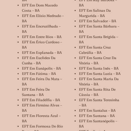
EFT Em Dom Macedo
BA
Costa – BA
EFT Em Salinas Da
EFT Em Elísio Medrado –
Margarida – BA
BA
EFT Em Salvador – BA
EFT Em Encruzilhada –
EFT Em Santa Bárbara –
BA
BA
EFT Em Entre Rios – BA
EFT Em Santa Brígida –
EFT Em Érico Cardoso –
BA
BA
EFT Em Santa Cruz
EFT Em Esplanada – BA
Cabrália – BA
EFT Em Euclides Da
EFT Em Santa Cruz Da
Cunha – BA
Vitória – BA
EFT Em Eunápolis – BA
EFT Em Santa Inês – BA
EFT Em Fátima – BA
EFT Em Santa Luzia – BA
EFT Em Feira Da Mata –
EFT Em Santa Maria Da
BA
Vitória – BA
EFT Em Feira De
EFT Em Santa Rita De
Santana – BA
Cássia – BA
EFT Em Filadélfia – BA
EFT Em Santa Teresinha
EFT Em Firmino Alves –
– BA
BA
EFT Em Santaluz – BA
EFT Em Floresta Azul –
EFT Em Santana – BA
BA
EFT Em Santanópolis –
EFT Em Formosa Do Rio
BA