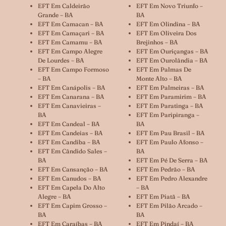
EFT Em Caldeirão
EFT Em Novo Triunfo –
Grande – BA
BA
EFT Em Camacan – BA
EFT Em Olindina – BA
EFT Em Camaçari – BA
EFT Em Oliveira Dos
EFT Em Camamu – BA
Brejinhos – BA
EFT Em Campo Alegre
EFT Em Ouriçangas – BA
De Lourdes – BA
EFT Em Ourolândia – BA
EFT Em Campo Formoso
EFT Em Palmas De
– BA
Monte Alto – BA
EFT Em Canápolis – BA
EFT Em Palmeiras – BA
EFT Em Canarana – BA
EFT Em Paramirim – BA
EFT Em Canavieiras –
EFT Em Paratinga – BA
BA
EFT Em Paripiranga –
EFT Em Candeal – BA
BA
EFT Em Candeias – BA
EFT Em Pau Brasil – BA
EFT Em Candiba – BA
EFT Em Paulo Afonso –
EFT Em Cândido Sales –
BA
BA
EFT Em Pé De Serra – BA
EFT Em Cansanção – BA
EFT Em Pedrão – BA
EFT Em Canudos – BA
EFT Em Pedro Alexandre
EFT Em Capela Do Alto
– BA
Alegre – BA
EFT Em Piatã – BA
EFT Em Capim Grosso –
EFT Em Pilão Arcado –
BA
BA
EFT Em Caraíbas – BA
EFT Em Pindaí – BA