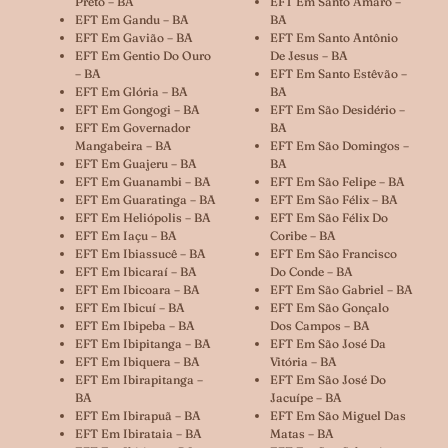
Preto – BA
EFT Em Santo Amaro –
EFT Em Gandu – BA
BA
EFT Em Gavião – BA
EFT Em Santo Antônio
EFT Em Gentio Do Ouro
De Jesus – BA
– BA
EFT Em Santo Estêvão –
EFT Em Glória – BA
BA
EFT Em Gongogi – BA
EFT Em São Desidério –
EFT Em Governador
BA
Mangabeira – BA
EFT Em São Domingos –
EFT Em Guajeru – BA
BA
EFT Em Guanambi – BA
EFT Em São Felipe – BA
EFT Em Guaratinga – BA
EFT Em São Félix – BA
EFT Em Heliópolis – BA
EFT Em São Félix Do
EFT Em Iaçu – BA
Coribe – BA
EFT Em Ibiassucê – BA
EFT Em São Francisco
EFT Em Ibicaraí – BA
Do Conde – BA
EFT Em Ibicoara – BA
EFT Em São Gabriel – BA
EFT Em Ibicuí – BA
EFT Em São Gonçalo
EFT Em Ibipeba – BA
Dos Campos – BA
EFT Em Ibipitanga – BA
EFT Em São José Da
EFT Em Ibiquera – BA
Vitória – BA
EFT Em Ibirapitanga –
EFT Em São José Do
BA
Jacuípe – BA
EFT Em Ibirapuã – BA
EFT Em São Miguel Das
EFT Em Ibirataia – BA
Matas – BA