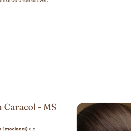
tal de onde estiver.
 Caracol - MS
o Emocional)
e a