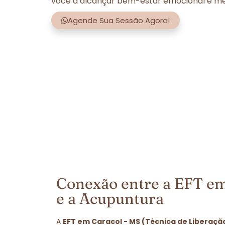
você a alcançar bem-estar emocional e men
Agende Sua Sessão Agora!
Conexão entre a EFT em
e a Acupuntura
A
EFT em Caracol - MS (Técnica de Liberaçã