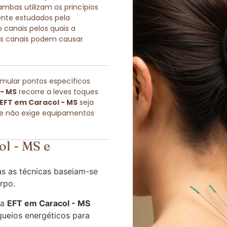
as utilizam os princípios
ente estudados pela
 canais pelos quais a
sses canais podem causar
imular pontos específicos
 - MS
recorre a leves toques
EFT em Caracol - MS
seja
ue não exige equipamentos
l - MS e
s as técnicas baseiam-se
rpo.
 a
EFT em Caracol - MS
queios energéticos para