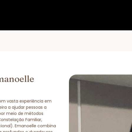
manoelle
com vasta experiência em
eira a ajudar pessoas a
 por meio de métodos
Constelação Familiar,
cional). Emanoelle combina