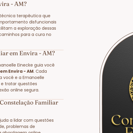
vira - AM?
écnica terapêutica que
mportamento disfuncionais
cilitam a exploração dessas
 caminhos para a cura no
iar em Envira - AM?
manoelle Einecke guia você
 em Envira - AM
. Cada
 a você e a Emanoelle
 e tratar questões
exão online segura.
Constelação Familiar
juda a lidar com questões
ade, problemas de
a abordagem online