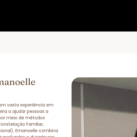
manoelle
com vasta experiência em
eira a ajudar pessoas a
 por meio de métodos
Constelação Familiar,
cional). Emanoelle combina