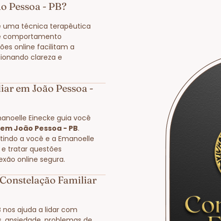
ão Pessoa - PB?
 uma técnica terapêutica
de comportamento
ões online facilitam a
ionando clareza e
iar em João Pessoa -
manoelle Einecke guia você
 em João Pessoa - PB
.
itindo a você e a Emanoelle
 e tratar questões
exão online segura.
Constelação Familiar
B
nos ajuda a lidar com
s, ansiedade, problemas de