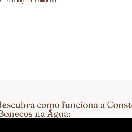
 Constelação Familiar em
e descubra como funciona a Cons
Bonecos na Água: