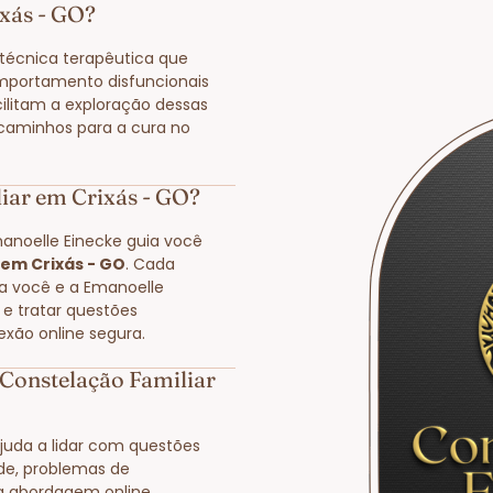
ixás - GO?
écnica terapêutica que
mportamento disfuncionais
cilitam a exploração dessas
 caminhos para a cura no
iar em Crixás - GO?
manoelle Einecke guia você
 em Crixás - GO
. Cada
 a você e a Emanoelle
 e tratar questões
exão online segura.
Constelação Familiar
juda a lidar com questões
ade, problemas de
a abordagem online