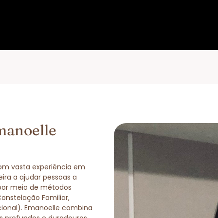
manoelle
com vasta experiência em
eira a ajudar pessoas a
 por meio de métodos
Constelação Familiar,
cional). Emanoelle combina