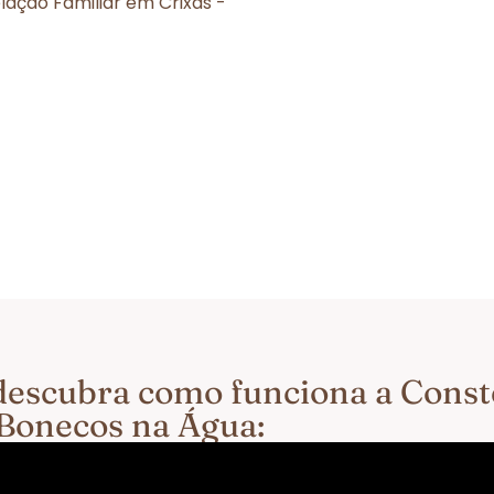
ação Familiar em Crixás -
e descubra como funciona a Cons
Bonecos na Água: