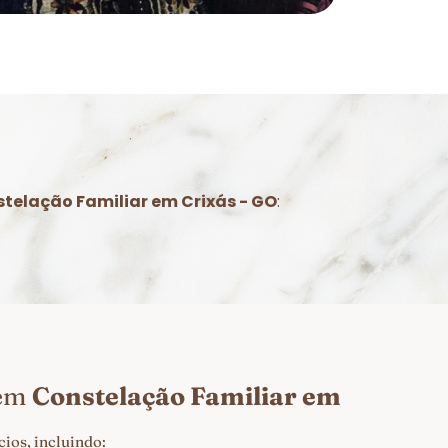
telação Familiar em Crixás - GO
:
 em
Constelação Familiar em
ios, incluindo: