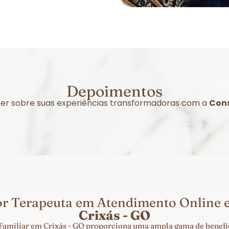
Depoimentos
izer sobre suas experiências transformadoras com a
Cons
or Terapeuta em Atendimento Online
Crixás - GO
Familiar em Crixás - GO proporciona uma ampla gama de benefíc