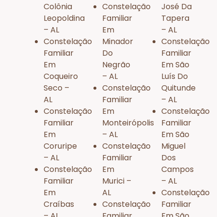
Colônia
Constelação
José Da
Leopoldina
Familiar
Tapera
– AL
Em
– AL
Constelação
Minador
Constelação
Familiar
Do
Familiar
Em
Negrão
Em São
Coqueiro
– AL
Luís Do
Seco –
Constelação
Quitunde
AL
Familiar
– AL
Constelação
Em
Constelação
Familiar
Monteirópolis
Familiar
Em
– AL
Em São
Coruripe
Constelação
Miguel
– AL
Familiar
Dos
Constelação
Em
Campos
Familiar
Murici –
– AL
Em
AL
Constelação
Craíbas
Constelação
Familiar
– AL
Familiar
Em São