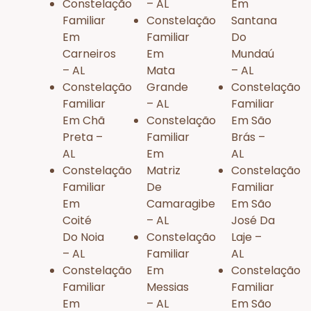
Constelação
– AL
Em
Familiar
Constelação
Santana
Em
Familiar
Do
Carneiros
Em
Mundaú
– AL
Mata
– AL
Constelação
Grande
Constelação
Familiar
– AL
Familiar
Em Chã
Constelação
Em São
Preta –
Familiar
Brás –
AL
Em
AL
Constelação
Matriz
Constelação
Familiar
De
Familiar
Em
Camaragibe
Em São
Coité
– AL
José Da
Do Noia
Constelação
Laje –
– AL
Familiar
AL
Constelação
Em
Constelação
Familiar
Messias
Familiar
Em
– AL
Em São