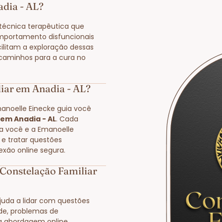
adia - AL?
écnica terapêutica que
mportamento disfuncionais
cilitam a exploração dessas
 caminhos para a cura no
iar em Anadia - AL?
manoelle Einecke guia você
 em Anadia - AL
. Cada
 a você e a Emanoelle
 e tratar questões
exão online segura.
Constelação Familiar
juda a lidar com questões
ade, problemas de
a abordagem online