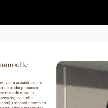
manoelle
com vasta experiência em
eira a ajudar pessoas a
 por meio de métodos
Constelação Familiar,
cional). Emanoelle combina